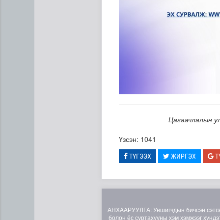
Цагаачлалын ул
Үзсэн: 1041
ТҮГЭЭХ
ЖИРГЭХ
Т
АНХААРУУЛГА: Уншигчдын бичсэн сэтгэгд
болон ёс суртахууны хэм хэмжээг хүндэт