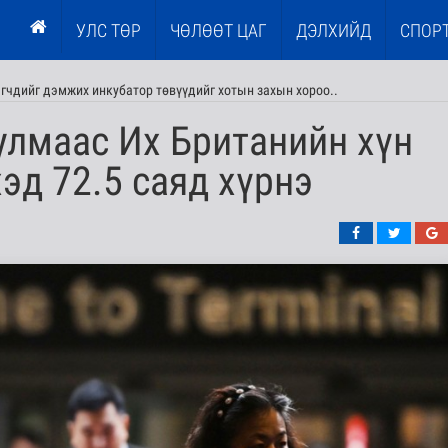
УЛС ТӨР
ЧӨЛӨӨТ ЦАГ
ДЭЛХИЙД
СПОР
эгчдийг дэмжих инкубатор төвүүдийг хотын захын хороо..
улмаас Их Британийн хүн
хэд 72.5 саяд хүрнэ