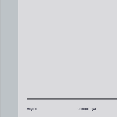
МЭДЭЭ
ЧӨЛӨӨТ ЦАГ