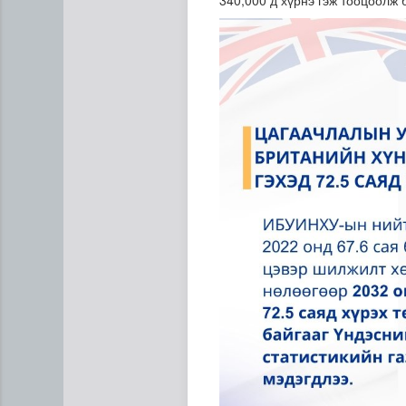
340,000 д хүрнэ гэж тооцоолж
ЦАГ АГААР: Улаанбаатарт 