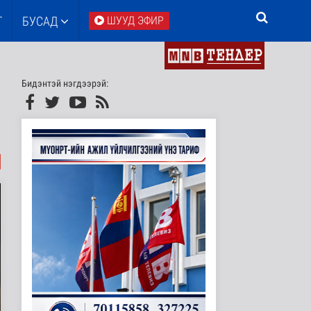
Т
БУСАД
ШУУД ЭФИР
Бидэнтэй нэгдээрэй: