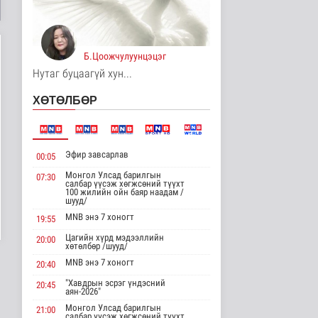
Унгар Улс эрчим хүчээ
хэмнэх зорилгоор
хязгаарла..
Дэлхийд
Б.Цоожчулуунцэцэг
12 цаг 48 минутын өмнө
Нутаг буцаагүй хун...
Явуулын төрийн
ХӨТӨЛБӨР
үйлчилгээгээр иргэд
жолооны болон..
Нийгэм
12 цаг 52 минутын өмнө
Эфир завсарлав
00:05
"Нүүдэлчдийн зан үйл,
баатарлаг тууль" эрдэм
Монгол Улсад барилгын
07:30
салбар үүсэж хөгжсөний түүхт
шин..
100 жилийн ойн баяр наадам /
Танин мэдэхүй
шууд/
12 цаг 4 минутын өмнө
MNB энэ 7 хоногт
19:55
Цагийн хүрд мэдээллийн
МҮОНРТ-ийн Үндэсний
20:00
хөтөлбөр /шууд/
зөвлөлийн даргаар
Н.Монсор д..
MNB энэ 7 хоногт
20:40
Нийгэм
"Хавдрын эсрэг үндэсний
20:45
12 цаг 8 минутын өмнө
аян-2026"
Монгол Улсад барилгын
21:00
АНУ полисиликон
салбар үүсэж хөгжсөний түүхт