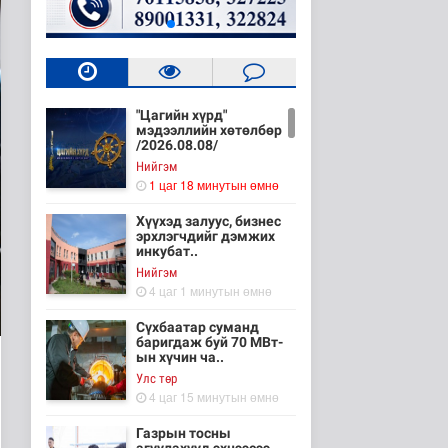
"Цагийн хүрд"
мэдээллийн хөтөлбөр
/2026.08.08/
Нийгэм
1 цаг 18 минутын өмнө
Хүүхэд залуус, бизнес
эрхлэгчдийг дэмжих
инкубат..
Нийгэм
4 цаг 1 минутын өмнө
Сүхбаатар суманд
баригдаж буй 70 МВт-
ын хүчин ча..
Улс төр
4 цаг 15 минутын өмнө
Газрын тосны