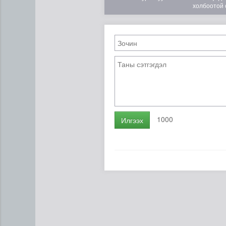
холбоотой 
1000
Илгээх