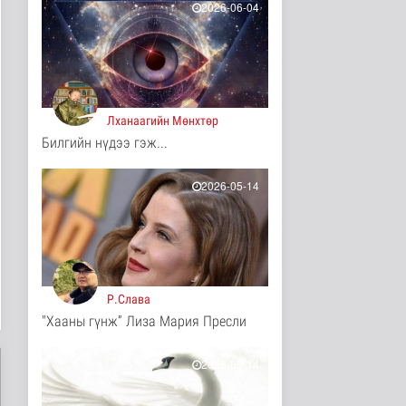
11 цаг 54 минутын өмнө
2026-06-04
Ц.Идэрбат: Мал
эмнэлгийн салбарын
өрсөлдөх чадва..
Нийгэм
11 цаг 3 минутын өмнө
Лханаагийн Мөнхтөр
Геологи, хайгуулын
Билгийн нүдээ гэж...
салбарт “Oxus Metals
AI” комп..
Улс төр
2026-05-14
11 цаг 17 минутын өмнө
COP17 хурлын үеэр
"Нарантуул",
"Дүнжингарав" худ..
Нийгэм
11 цаг 25 минутын өмнө
Р.Слава
"Хааны гүнж” Лиза Мария Пресли
Европ дахь "Монгол гэр"
зусланд 8 улсаас 35
хүүх..
2026-05-14
Энтертайнмент
12 цаг 34 минутын өмнө