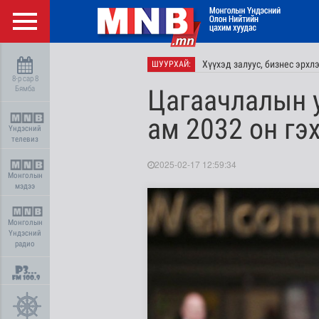
Хүүхэд залуус, бизнес эрхл
ШУУРХАЙ:
8-р сар 8
Бямба
Цагаачлалын 
ам 2032 он гэ
Үндэсний
телевиз
2025-02-17 12:59:34
Монголын
мэдээ
Монголын
Үндэсний
радио