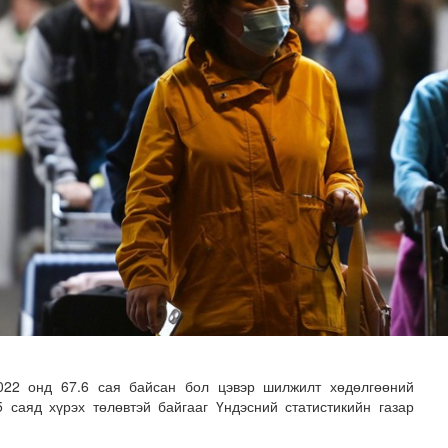
 буй 70 МВт-ын хүчин чадалтай ДЦС-ын технологийн анхн..
22 онд 67.6 сая байсан бол цэвэр шилжилт хөдөлгөөний
5 саяд хүрэх төлөвтэй байгааг Үндэсний статистикийн газар