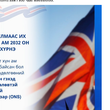
 байна
гэж ГИХГ-аас мэдээллээ.
шөнөдөө 21 хэм дулаан