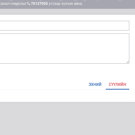
санал гомдолыг
70127055
утсаар хүлээн авна.
ЭХНИЙ
СҮҮЛИЙН