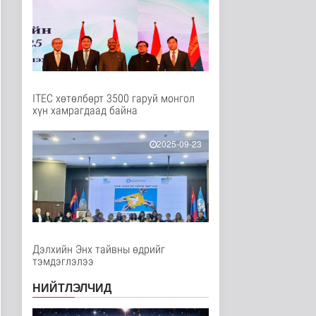
Нийгэм
8 цаг 27 минутын өмнө
Төслийн эхний 87 км-
ээс цааш үргэлжлэх
хэсгүүдэд..
Нийгэм
9 цаг 38 минутын өмнө
ITEC хөтөлбөрт 3500 гаруй монгол
хүн хамрагдаад байна
Ерөнхий сайд БНХАУ-
аас сар бүр 12-15
мянган тонн..
2025-09-23
Улс төр
9 цаг 44 минутын өмнө
Газар чөлөөлөлт, нөхөн
олговрын асуудлыг
хуулийн..
Нийгэм
9 цаг 47 минутын өмнө
Дэлхийн Энх тайвны өдрийг
тэмдэглэлээ
Бамбай хоншоорт
могойд хатгуулахаас
НИЙТЛЭЛЧИД
сэрэмжлээрэй
Эрүүл мэнд