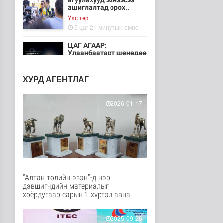
агуулахууд эхнээсээ
ашиглалтад орох..
Улс төр
5 цаг 21 минутын өмнө
ЦАГ АГААР:
Улаанбаатарт шөнөдөө
21 хэм дулаан
Байгаль орчин
ХУРД АГЕНТЛАГ
6 цаг 16 минутын өмнө
Хүүхдийн эрүүл,
2026-01-17
аюулгүй орчинд
суралцах нөхцөлий..
Нийгэм
7 цаг 5 минутын өмнө
“COP Time”-ийн
өргөтгөсөн хуралдаан
болж байна
“Алтан төлийн эзэн”-д нэр
Байгаль орчин
дэвшигчдийн материалыг
8 цаг 12 минутын өмнө
хоёрдугаар сарын 1 хүртэл авна
Туул гол дээгүүр 476
метр урт гүүр барьж
2025-09-26
байна