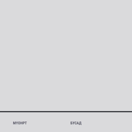
МҮОНРТ
БУСАД