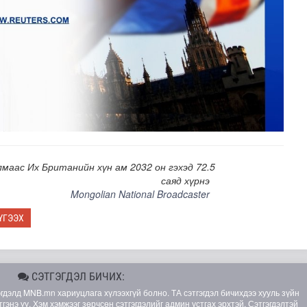
маас Их Британийн хүн ам 2032 он гэхэд 72.5
саяд хүрнэ
Mongolian National Broadcaster
ҮГЭЭХ
СЭТГЭГДЭЛ БИЧИХ:
элд MNB.mn хариуцлага хүлээхгүй болно. ТА сэтгэгдэл бичихдээ хууль зүйн
гэнэ үү. Хэм хэмжээг зөрчсөн сэтгэгдэлийг админ устгах эрхтэй. Сэтгэгдэлтэй