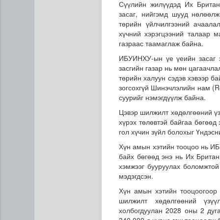
Сүүлийн жилүүдэд Их Британ
засаг, нийгэмд шууд нөлөөл
төрийн үйлчилгээний ачаала
хүчний хэрэгцээний талаар м
газраас таамаглаж байна.
ИБУИНХУ-ын үе үеийн засаг 
засгийн газар нь мөн цагаачл
төрийн халуун сэдэв хэвээр б
зогсохгүй Шинэчлэлийн нам (R
Газрын тосны агуулахууд э
суурийг нэмэгдүүлж байна.
Цэвэр шилжилт хөдөлгөөний үзү
хүрэх төлөвтэй байгаа бөгөөд
гол хүчин зүйл болохыг Үндэсн
Хүн амын хэтийн тооцоо нь И
байх бөгөөд энэ нь Их Британ
хэмжээг бууруулах боломжтой 
мэдэгдсэн.
Хүн амын хэтийн тооцоогоор 
шилжилт хөдөлгөөний үзүү
холбогдуулан 2028 оны 2 дуг