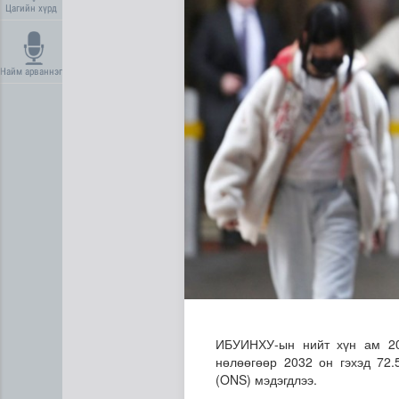
Цагийн хүрд
Найм арваннэг
Сүхбаатар суманд баригдаж
ИБУИНХУ-ын нийт хүн ам 20
нөлөөгөөр 2032 он гэхэд 72.
(ONS) мэдэгдлээ.