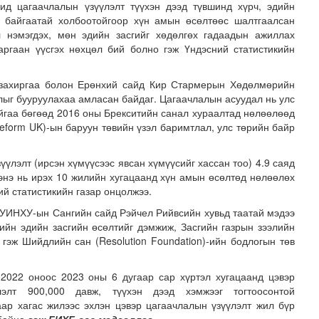
ид цагаачлалын үзүүлэлт түүхэн дээд түвшинд хүрч, эдийн
ж байгаатай холбоотойгоор хүн амын өсөлтөөс шалтгаалсан
л нэмэгдэх, мөн эдийн засгийг хөдөлгөх гадаадын ажиллах
аргаан үүсгэх нөхцөл бий болно гэж Үндэсний статистикийн
захиргаа болон Ерөнхий сайд Кир Стармерын Хөдөлмөрийн
алыг бууруулахаа амласан байдаг. Цагаачлалын асуудал нь улс
айгаа бөгөөд 2016 оны Брекситийн санал хураалтад нөлөөлөөд
eform UK)-ын баруун төвийн үзэл баримтлал, улс төрийн байр
хнээсээ ашиглалтад ороход бэлэн болжээ
үлэлт (ирсэн хүмүүсээс явсан хүмүүсийг хассан тоо) 4.9 саяд
 энэ нь ирэх 10 жилийн хугацаанд хүн амын өсөлтөд нөлөөлөх
ий статистикийн газар онцолжээ.
БУИНХУ-ын Сангийн сайд Рэйчел Рийвсийн хувьд таатай мэдээ
ийн эдийн засгийн өсөлтийг дэмжиж, Засгийн газрын зээлийн
гэж Шийдлийн сан (Resolution Foundation)-ийн бодлогын төв
2022 оноос 2023 оны 6 дугаар сар хүртэл хугацаанд цэвэр
лэлт 900,000 давж, түүхэн дээд хэмжээг тогтоосонтой
аар хагас жилээс эхлэн цэвэр цагаачлалын үзүүлэлт жил бүр