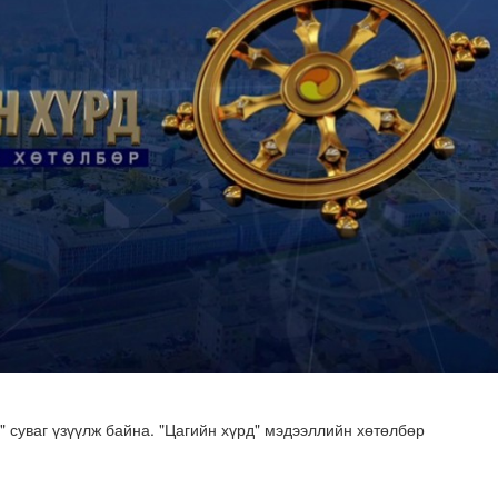
зруудын төлөөлөгчид COP17-ын байгууламжтай танилцлаа
суваг үзүүлж байна. "Цагийн хүрд" мэдээллийн хөтөлбөр