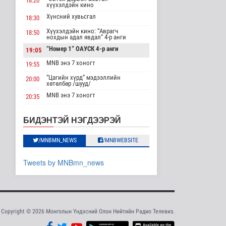
18:20
хүүхэлдэйн кино
Шейх Хасина
Хүнсний хувьсгал
Бангладешт эргэн
18:30
ирэхээ зарлав
Хүүхэлдэйн кино: “Аврагч
18:50
Дэлхийд
нохдын адал явдал” 4-р анги
8 цаг 35 минутын өмнө
“Номер 1” ОАУСК 4-р анги
19:05
MNB энэ 7 хоногт
Монгол Улсын эмэгтэй
19:55
шигшээ баг Азийн
“Цагийн хүрд” мэдээллийн
наадам-д о..
20:00
хөтөлбөр /шууд/
Cпорт
MNB энэ 7 хоногт
20:35
9 цаг 32 минутын өмнө
Монгол 99 “Би монгол хүн”
20:40
Дорноговь аймгаас /шууд/
Энэ сарын 15-наас
БИДЭНТЭЙ НЭГДЭЭРЭЙ
эхэлж тээврийн
“Эргүүлэг” ОАУСК 4-р анги
22:10
хэрэгслийн улсы..
/MNBMN_NEWS
/MNBWEBSITE
“Гэрэлтэй цонх” үдшийн
Нийгэм
23:25
хөтөлбөр
9 цаг 40 минутын өмнө
Tweets by MNBmn_news
Хэт халууны улмаас
Токиогийн амьтны
хүрээлэнд гу..
Шар мэдээ
9 цаг 58 минутын өмнө
Copyright © 2026 Монголын Үндэсний Олон Нийтийн Радио Телевиз.
Нэгдүгээр хорооллын