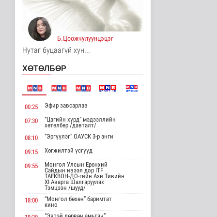
Цагдаагийн
байгууллагын 102
тусгай дугаарт гэмт ..
Б.Цоожчулуунцэцэг
Нийгэм
7 цаг 55 минутын өмнө
Нутаг буцаагүй хун...
Үндэсний спортын
ХӨТӨЛБӨР
зуны VIII наадам
амжилттай зохи..
Cпорт
7 цаг 19 минутын өмнө
Эфир завсарлав
00:25
ОХУ-аас шатахууны
“Цагийн хүрд” мэдээллийн
07:30
импорт тасралтгүй
хөтөлбөр /давталт/
хийгдэж байна
“Эргүүлэг” ОАУСК 3-р анги
08:10
Нийгэм
7 цаг 28 минутын өмнө
Хөгжилтэй үсгүүд
09:15
Монгол Улсын Ерөнхий
09:55
АНУ импортлогчдод
Сайдын ивээл дор ITF
100 тэрбум
ТАЕКВОН-ДО-гийн Ази Тивийн
XI Аварга Шалгаруулах
ам.долларын
Тэмцээн /шууд/
тарифын..
“Монгол бөхөн” баримтат
Дэлхийд
18:00
кино
7 цаг 28 минутын өмнө
“Эвтэй дөрвөн амьтан”