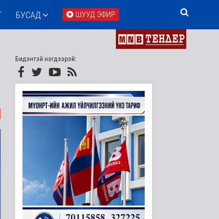
Т
БУСАД
ШУУД ЭФИР
Бидэнтэй нэгдээрэй: