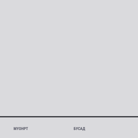
МҮОНРТ
БУСАД