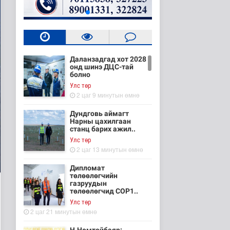
Даланзадгад хот 2028
онд шинэ ДЦС-тай
болно
Улс төр
2 цаг 9 минутын өмнө
Дундговь аймагт
Нарны цахилгаан
станц барих ажил..
Улс төр
2 цаг 13 минутын өмнө
Дипломат
төлөөлөгчийн
газруудын
төлөөлөгчид COP1..
Улс төр
2 цаг 21 минутын өмнө