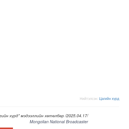
лгамдаж буй асуудлуудыг 7 хоног бүр Засгийн газрын х..
Нийтэлсэн:
Цагийн хүрд
гийн хүрд" мэдээллийн хөтөлбөр /2025.04.17/
Mongolian National Broadcaster