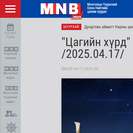
Дундговь аймагт Нарны цах
ШУУРХАЙ:
8-р сар 6
Пүрэв
"Цагийн хүрд"
/2025.04.17/
Үндэсний
телевиз
2025-04-17 20:01:50
Монголын
мэдээ
Монголын
Үндэсний
радио