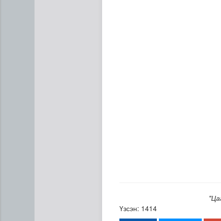
Н.Номтойбаяр: Аймгуудад ту
"Ца
Үзсэн: 1414