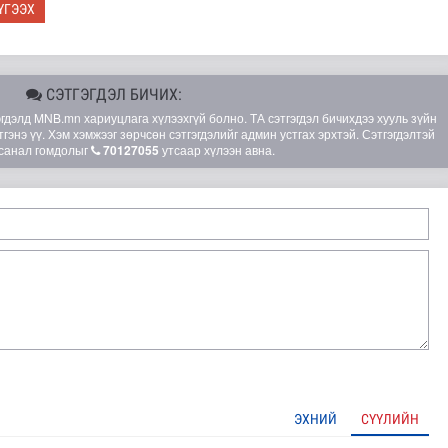
ҮГЭЭХ
СЭТГЭГДЭЛ БИЧИХ:
элд MNB.mn хариуцлага хүлээхгүй болно. ТА сэтгэгдэл бичихдээ хууль зүйн
гэнэ үү. Хэм хэмжээг зөрчсөн сэтгэгдэлийг админ устгах эрхтэй. Сэтгэгдэлтэй
санал гомдолыг
70127055
утсаар хүлээн авна.
глэлийн замналд түр хугацаагаар өөрчлөлт орууллаа
ЭХНИЙ
СҮҮЛИЙН