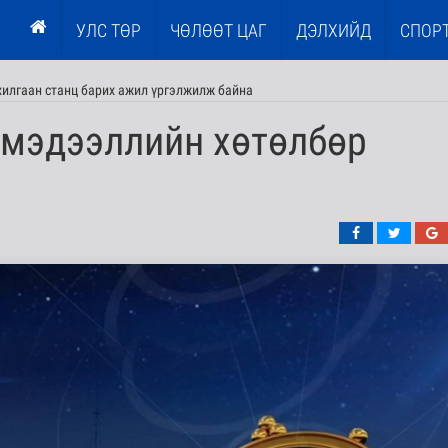
УЛС ТӨР
ЧӨЛӨӨТ ЦАГ
ДЭЛХИЙД
СПОР
илгаан станц барих ажил үргэлжилж байна
 мэдээллийн хөтөлбөр