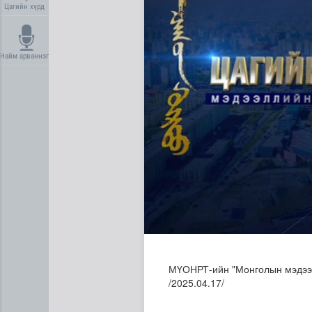
Цагийн хүрд
Найм арваннэг
Дипломат төлөөлөгчийн га
МҮОНРТ-ийн "Монголын мэдээ" 
/2025.04.17/