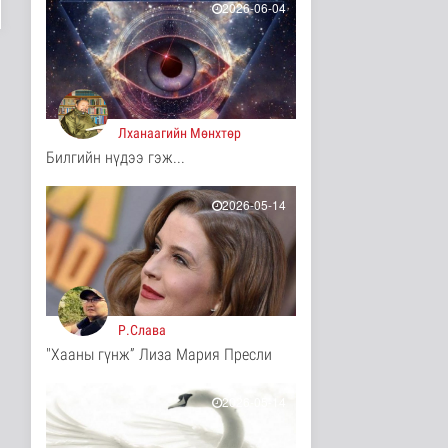
2026-06-04
5 цаг 59 минутын өмнө
COP17-ын зочид,
төлөөлөгчдөд үйлчлэх
250 орчим ж..
Нийгэм
6 цаг 20 минутын өмнө
Лханаагийн Мөнхтөр
Билгийн нүдээ гэж...
Шатахууны нөөцийг
нэмэгдүүлэх,
доголдлыг арилгах..
2026-05-14
Нийгэм
6 цаг 24 минутын өмнө
Нийслэлийн иргэдийн
Төлөөлөгчдийн Хурлын
Ээлжит ..
Нийгэм
Р.Слава
7 цаг 30 минутын өмнө
"Хааны гүнж” Лиза Мария Пресли
Үерийн аюулаас
сэрэмжтэй байхыг
анхааруулж байна
2026-05-14
Байгаль орчин
7 цаг 45 минутын өмнө