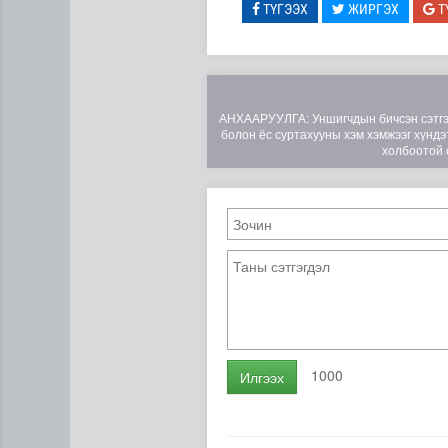
ТҮГЭЭХ
ЖИРГЭХ
Т
АНХААРУУЛГА: Уншигчдын бичсэн сэтгэгд
болон ёс суртахууны хэм хэмжээг хүндэт
холбоотой 
Нийтийн тээврийн Ч:19А чи
1000
Илгээх