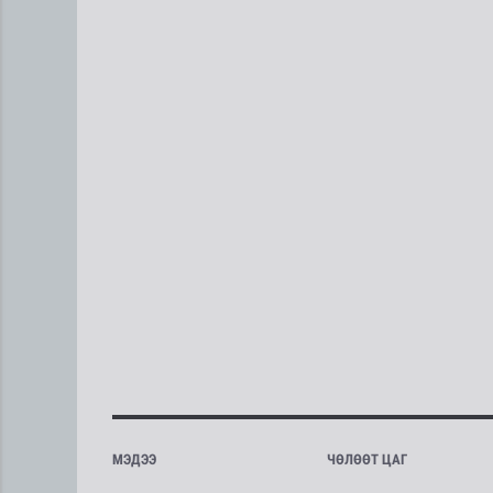
МЭДЭЭ
ЧӨЛӨӨТ ЦАГ