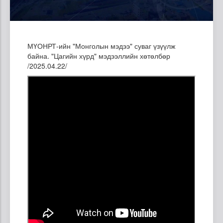
МҮОНРТ-ийн "Монголын мэдээ" суваг үзүүлж
байна. "Цагийн хүрд" мэдээллийн хөтөлбөр
/2025.04.22/