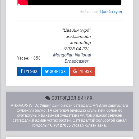
Нийтэлсэн:
Цагийн хүрд
"Цагийн хүрд"
мэдээллийн
хөтөлбөр
/2025.04.22/
Mongolian National
Үзсэн: 1353
Broadcaster
ТҮГЭЭХ
ЖИРГЭХ
ТҮГЭЭХ
СЭТГЭГДЭЛ БИЧИХ:
АНХААРУУЛГА: Уншигчдын бичсэн сэтгэгдэлд MNB.mn хариуцлага
хүлээхгүй болно. ТА сэтгэгдэл бичихдээ хууль зүйн болон ёс
суртахууны хэм хэмжээг хүндэтгэнэ үү. Хэм хэмжээг зөрчсөн
сэтгэгдэлийг админ устгах эрхтэй. Сэтгэгдэлтэй холбоотой санал
гомдолыг
70127055
утсаар хүлээн авна.