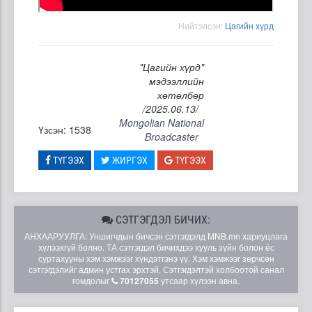
Нийтэлсэн:
Цагийн хүрд
"Цагийн хүрд"
мэдээллийн
хөтөлбөр
/2025.06.13/
Mongolian National
Үзсэн: 1538
Broadcaster
ТҮГЭЭХ
ЖИРГЭХ
ТҮГЭЭХ
СЭТГЭГДЭЛ БИЧИХ:
АНХААРУУЛГА: Уншигчдын бичсэн сэтгэгдэлд MNB.mn хариуцлага
хүлээхгүй болно. ТА сэтгэгдэл бичихдээ хууль зүйн болон ёс
суртахууны хэм хэмжээг хүндэтгэнэ үү. Хэм хэмжээг зөрчсөн
сэтгэгдэлийг админ устгах эрхтэй. Сэтгэгдэлтэй холбоотой санал
гомдолыг
70127055
утсаар хүлээн авна.