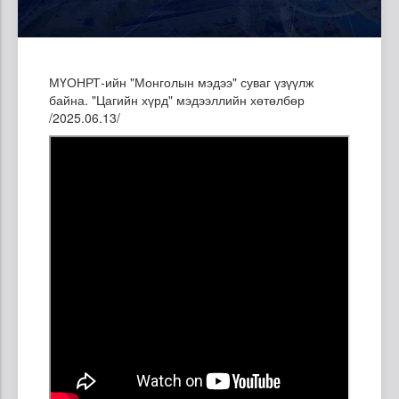
МҮОНРТ-ийн "Монголын мэдээ" суваг үзүүлж
байна. "Цагийн хүрд" мэдээллийн хөтөлбөр
/2025.06.13/