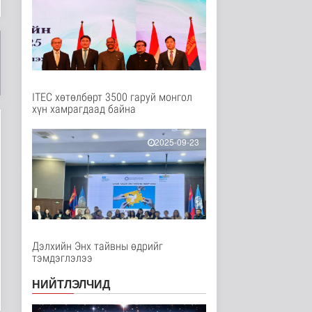
Нийгэм
4 цаг 23 минутын өмнө
Бамбай хоншоорт
могойд хатгуулахаас
сэрэмжлээрэй
Эрүүл мэнд
7 цаг 30 минутын өмнө
ITEC хөтөлбөрт 3500 гаруй монгол
хүн хамрагдаад байна
Ц.Идэрбат: Мал
эмнэлгийн салбарын
өрсөлдөх чадва..
2025-09-23
Нийгэм
7 цаг 39 минутын өмнө
Геологи, хайгуулын
салбарт “Oxus Metals
AI” комп..
Улс төр
7 цаг 54 минутын өмнө
Дэлхийн Энх тайвны өдрийг
тэмдэглэлээ
COP17 хурлын үеэр
"Нарантуул",
НИЙТЛЭЛЧИД
"Дүнжингарав" худ..
Нийгэм