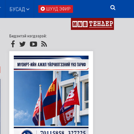
Т
БУСАД
ШУУД ЭФИР
Бидэнтэй нэгдээрэй: