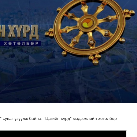
суваг үзүүлж байна. "Цагийн хүрд" мэдээллийн хөтөлбөр