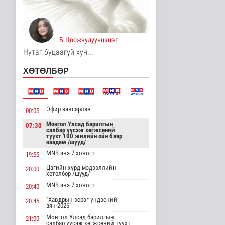
МҮОНРТ-ийн Үндэсний
зөвлөлийн даргаар
Н.Монсор д..
Нийгэм
Б.Цоожчулуунцэцэг
8 цаг 44 минутын өмнө
Нутаг буцаагүй хун...
АНУ полисиликон
ХӨТӨЛБӨР
бүтээгдэхүүнд 15
хувийн тариф но..
Дэлхийд
8 цаг 49 минутын өмнө
Эфир завсарлав
00:05
Торгоны замын цуваа
6000 гаруй километр
Монгол Улсад барилгын
07:30
салбар үүсэж хөгжсөний
зам туул..
түүхт 100 жилийн ойн баяр
Байгаль орчин
наадам /шууд/
8 цаг 53 минутын өмнө
MNB энэ 7 хоногт
19:55
Цагийн хүрд мэдээллийн
"ДЦС-3” ТӨХК-ийн нэн
20:00
хөтөлбөр /шууд/
шаардлагатай
“Турбингенерат..
MNB энэ 7 хоногт
20:40
Улс төр
"Хавдрын эсрэг үндэсний
20:45
8 цаг 7 минутын өмнө
аян-2026"
Монгол Улсад барилгын
21:00
“Цааснаас чөлөөлье”
салбар үүсэж хөгжсөний түүхт