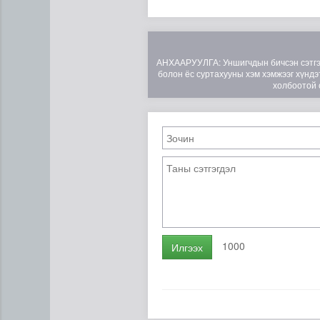
АНХААРУУЛГА: Уншигчдын бичсэн сэтгэгд
болон ёс суртахууны хэм хэмжээг хүндэт
холбоотой 
1000
Илгээх