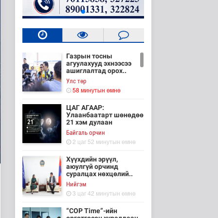
Газрын тосны
агуулахууд эхнээсээ
ашиглалтад орох..
Улс төр
58 минутын өмнө
ЦАГ АГААР:
Улаанбаатарт шөнөдөө
21 хэм дулаан
Байгаль орчин
2 цаг 52 минутын өмнө
Хүүхдийн эрүүл,
аюулгүй орчинд
суралцах нөхцөлий..
Нийгэм
3 цаг 42 минутын өмнө
“COP Time”-ийн