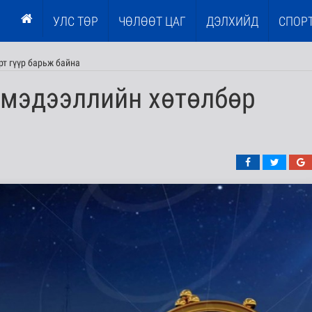
УЛС ТӨР
ЧӨЛӨӨТ ЦАГ
ДЭЛХИЙД
СПОР
рт гүүр барьж байна
 мэдээллийн хөтөлбөр