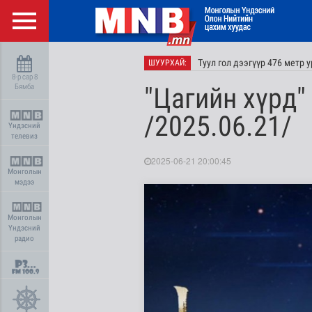
Туул гол дээгүүр 476 метр у
ШУУРХАЙ:
8-р сар 8
Бямба
"Цагийн хүрд"
/2025.06.21/
Үндэсний
телевиз
2025-06-21 20:00:45
Монголын
мэдээ
Монголын
Үндэсний
радио