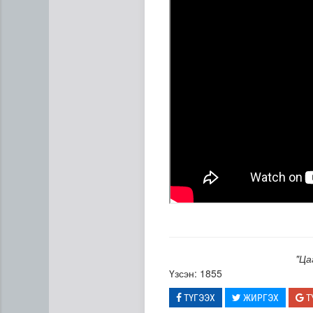
"Ца
Үзсэн: 1855
ТҮГЭЭХ
ЖИРГЭХ
Т