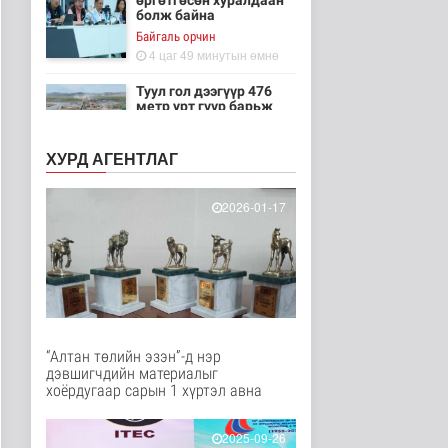
өргөтгөсөн хуралдаан
болж байна
Байгаль орчин
4 цаг 49 минутын өмнө
Туул гол дээгүүр 476
метр урт гүүр барьж
байна
Нийгэм
ХУРД АГЕНТЛАГ
4 цаг 4 минутын өмнө
Төслийн эхний 87 км-
2026-01-17
ээс цааш үргэлжлэх
хэсгүүдэд..
Нийгэм
4 цаг 14 минутын өмнө
Ерөнхий сайд БНХАУ-
аас сар бүр 12-15
мянган тонн..
“Алтан төлийн эзэн”-д нэр
Улс төр
дэвшигчдийн материалыг
4 цаг 20 минутын өмнө
хоёрдугаар сарын 1 хүртэл авна
Газар чөлөөлөлт, нөхөн
олговрын асуудлыг
2025-09-26
хуулийн..