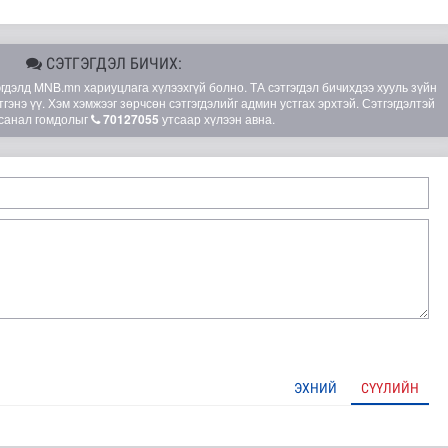
СЭТГЭГДЭЛ БИЧИХ:
элд MNB.mn хариуцлага хүлээхгүй болно. ТА сэтгэгдэл бичихдээ хууль зүйн
гэнэ үү. Хэм хэмжээг зөрчсөн сэтгэгдэлийг админ устгах эрхтэй. Сэтгэгдэлтэй
санал гомдолыг
70127055
утсаар хүлээн авна.
ЭХНИЙ
СҮҮЛИЙН