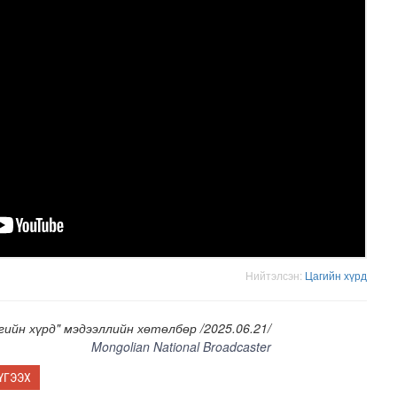
Нийтэлсэн:
Цагийн хүрд
гийн хүрд" мэдээллийн хөтөлбөр /2025.06.21/
Mongolian National Broadcaster
ҮГЭЭХ