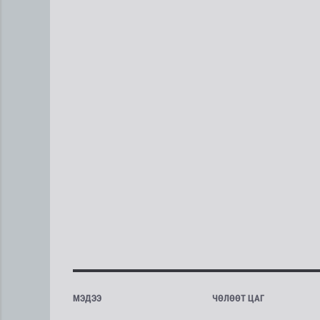
МЭДЭЭ
ЧӨЛӨӨТ ЦАГ