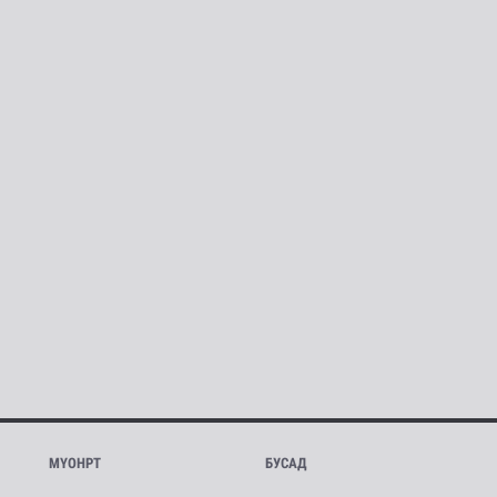
МҮОНРТ
БУСАД