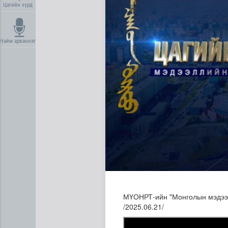
Цагийн хүрд
Найм арваннэг
МҮОНРТ-ийн "Монголын мэдээ" 
/2025.06.21/