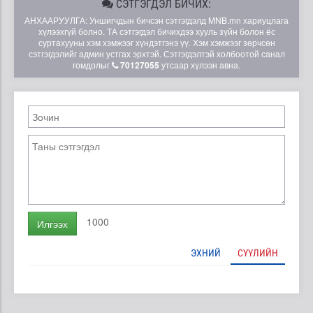
СЭТГЭГДЭЛ БИЧИХ:
АНХААРУУЛГА: Уншигчдын бичсэн сэтгэгдэлд MNB.mn хариуцлага
хүлээхгүй болно. ТА сэтгэгдэл бичихдээ хууль зүйн болон ёс
суртахууны хэм хэмжээг хүндэтгэнэ үү. Хэм хэмжээг зөрчсөн
сэтгэгдэлийг админ устгах эрхтэй. Сэтгэгдэлтэй холбоотой санал
гомдолыг
70127055
утсаар хүлээн авна.
1000
Илгээх
ЭХНИЙ
СҮҮЛИЙН