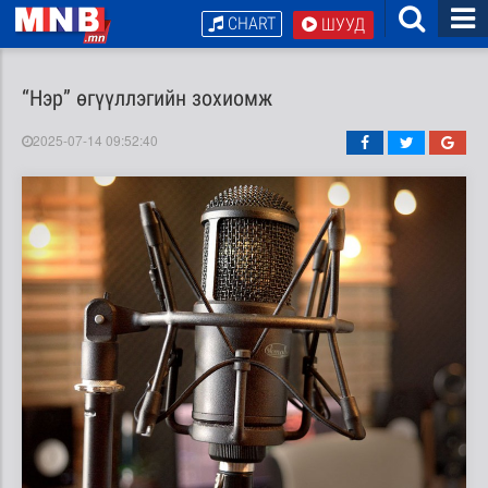
CHART
ШУУД
“Нэр” өгүүллэгийн зохиомж
2025-07-14 09:52:40