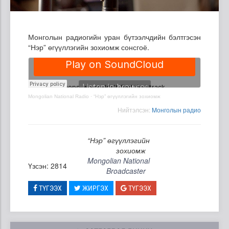
Монголын радиогийн уран бүтээлчдийн бэлтгэсэн
“Нэр” өгүүллэгийн зохиомж сонсгоё.
Mongolian National Radio
·
“Нэр” өгүүллэгийн зохиомж
Нийтэлсэн:
Mонголын радио
“Нэр” өгүүллэгийн
зохиомж
Mongolian National
Үзсэн: 2814
Broadcaster
ТҮГЭЭХ
ЖИРГЭХ
ТҮГЭЭХ