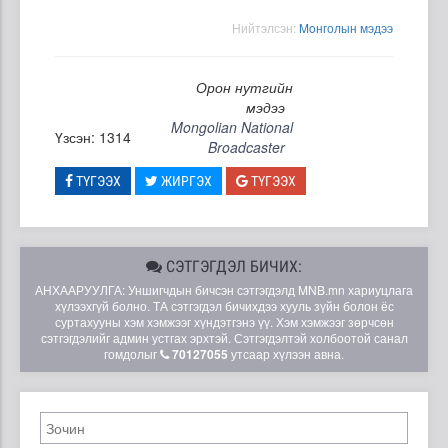
Нийтэлсэн:
Moнголын мэдээ
Орон нутгийн
мэдээ
Mongolian National
Үзсэн: 1314
Broadcaster
ТҮГЭЭХ
ЖИРГЭХ
ТҮГЭЭХ
СЭТГЭГДЭЛ БИЧИХ:
АНХААРУУЛГА: Уншигчдын бичсэн сэтгэгдэлд MNB.mn хариуцлага
хүлээхгүй болно. ТА сэтгэгдэл бичихдээ хууль зүйн болон ёс
суртахууны хэм хэмжээг хүндэтгэнэ үү. Хэм хэмжээг зөрчсөн
сэтгэгдэлийг админ устгах эрхтэй. Сэтгэгдэлтэй холбоотой санал
гомдолыг
70127055
утсаар хүлээн авна.