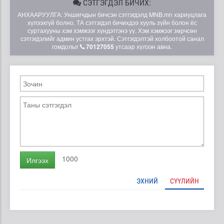
СЭТГЭГДЭЛ БИЧИХ:
АНХААРУУЛГА: Уншигчдын бичсэн сэтгэгдэлд MNB.mn хариуцлага
хүлээхгүй болно. ТА сэтгэгдэл бичихдээ хууль зүйн болон ёс
суртахууны хэм хэмжээг хүндэтгэнэ үү. Хэм хэмжээг зөрчсөн
сэтгэгдэлийг админ устгах эрхтэй. Сэтгэгдэлтэй холбоотой санал
гомдолыг
70127055
утсаар хүлээн авна.
1000
Илгээх
ЭХНИЙ
СҮҮЛИЙН