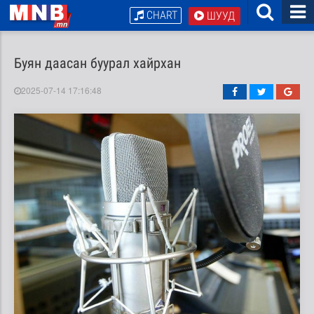
CHART
ШУУД
Буян даасан буурал хайрхан
2025-07-14 17:16:48