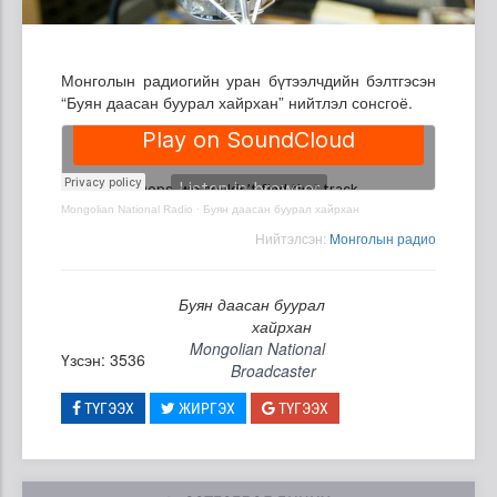
Монголын радиогийн уран бүтээлчдийн бэлтгэсэн
“Буян даасан буурал хайрхан” нийтлэл сонсгоё.
Mongolian National Radio
·
Буян даасан буурал хайрхан
Нийтэлсэн:
Mонголын радио
Буян даасан буурал
хайрхан
Mongolian National
Үзсэн: 3536
Broadcaster
ТҮГЭЭХ
ЖИРГЭХ
ТҮГЭЭХ