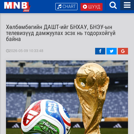
CHART
ШУУД
Хөлбөмбөгийн ДАШТ-ийг БНХАУ, БНЭУ-ын
телевизүүд дамжуулах эсэх нь тодорхойгүй
байна
2026-05-09 10:33:48