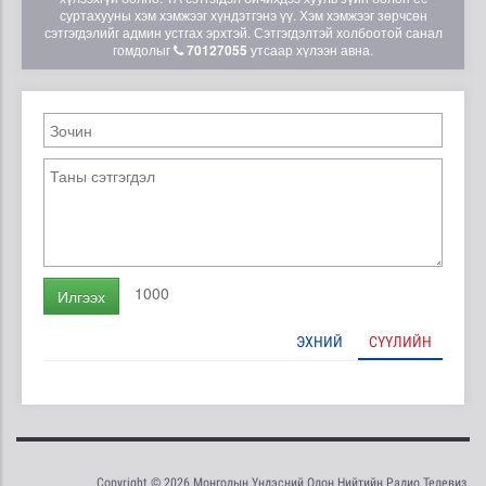
суртахууны хэм хэмжээг хүндэтгэнэ үү. Хэм хэмжээг зөрчсөн
сэтгэгдэлийг админ устгах эрхтэй. Сэтгэгдэлтэй холбоотой санал
гомдолыг
70127055
утсаар хүлээн авна.
1000
Илгээх
ЭХНИЙ
СҮҮЛИЙН
Copyright © 2026 Монголын Үндэсний Олон Нийтийн Радио Телевиз.