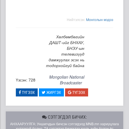
Нийтэлсэн:
Moнголын мэдээ
Хөлбөмбөгийн
ДАШТ-ийг БНХАУ,
БНЭУ-ын
телевизүүд
дамжуулах эсэх нь
тодорхойгүй байна
Mongolian National
Үзсэн: 728
Broadcaster
ТҮГЭЭХ
ЖИРГЭХ
ТҮГЭЭХ
СЭТГЭГДЭЛ БИЧИХ:
АНХААРУУЛГА: Уншигчдын бичсэн сэтгэгдэлд MNB.mn хариуцлага
хүлээхгүй болно. ТА сэтгэгдэл бичихдээ хууль зүйн болон ёс