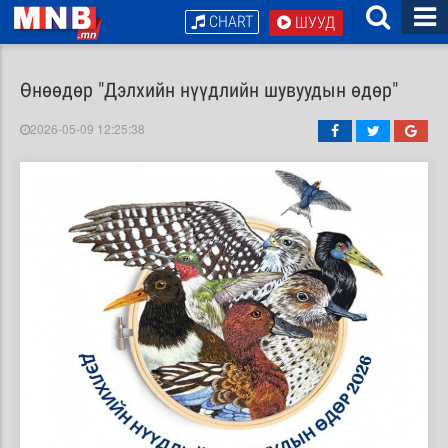
CHART
ШУУД
Өнөөдөр "Дэлхийн нүүдлийн шувуудын өдөр"
2026-05-09 12:25:38