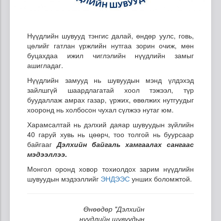
Нүүдлийн шувууд тэнгис далай, өндөр уулс, говь,
цөлийг гатлан үржлийн нутгаа зорин очиж, мөн
буцахдаа ижил чиглэлийн нүүдлийн замыг
ашигладаг.
Нүүдлийн замууд нь шувуудын мэнд үлдэхэд
зайлшгүй шаардлагатай хоол тэжээл, түр
буудаллаж амрах газар, үржих, өвөлжих нутгуудыг
хооронд нь холбосон чухал сүлжээ нутаг юм.
Харамсалтай нь дэлхий даяар шувуудын зүйлийн
40 гаруй хувь нь цөөрч, тоо толгой нь буурсаар
байгааг
Дэлхийн байгаль хамгаалах сангаас
мэдээллээ.
Монгол оронд ховор тохиолдох зарим нүүдлийн
шувуудын мэдээллийг
ЭНДЭЭС
унших боломжтой.
Өнөөдөр "Дэлхийн
нүүдлийн шувуудын