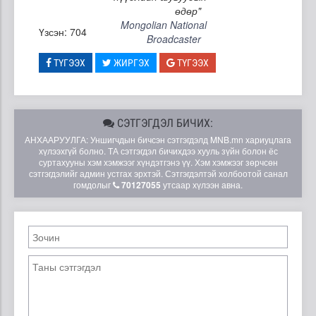
өдөр"
Mongolian National
Үзсэн: 704
Broadcaster
ТҮГЭЭХ
ЖИРГЭХ
ТҮГЭЭХ
СЭТГЭГДЭЛ БИЧИХ:
АНХААРУУЛГА: Уншигчдын бичсэн сэтгэгдэлд MNB.mn хариуцлага
хүлээхгүй болно. ТА сэтгэгдэл бичихдээ хууль зүйн болон ёс
суртахууны хэм хэмжээг хүндэтгэнэ үү. Хэм хэмжээг зөрчсөн
сэтгэгдэлийг админ устгах эрхтэй. Сэтгэгдэлтэй холбоотой санал
гомдолыг
70127055
утсаар хүлээн авна.