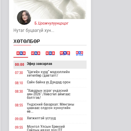
Нийслэлийн иргэдийн
Төлөөлөгчдийн Хурлын
Ээлжит ..
Нийгэм
Б.Цоожчулуунцэцэг
17 цаг 55 минутын өмнө
Нутаг буцаагүй хун...
Үерийн аюулаас
ХӨТӨЛБӨР
сэрэмжтэй байхыг
анхааруулж байна
Байгаль орчин
17 цаг 10 минутын өмнө
Эфир завсарлав
00:00
Цагдаагийн
“Цагийн хүрд” мэдээллийн
07:30
байгууллагын 102
хөтөлбөр /давталт/
тусгай дугаарт гэмт ..
Сайн байна уу Дундад орон
08:10
Нийгэм
17 цаг 20 минутын өмнө
"Хавдрын эсрэг үндэсний
08:30
аян-2026" /Хөвсгөл аймгаас
бэлтгэв/
Үндэсний спортын
зуны VIII наадам
Үндэсний бахархал: Мянганы
08:55
цаанаас олдсон хүннүгийн
амжилттай зохи..
өв...
Cпорт
Хөгжилтэй үсгүүд
09:00
18 цаг 44 минутын өмнө
Монгол Улсын Ерөнхий
09:55
Сайдын ивээл дор ITF