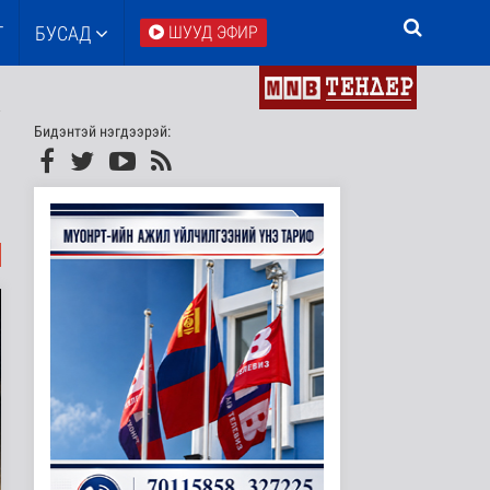
Т
БУСАД
ШУУД ЭФИР
Бидэнтэй нэгдээрэй: