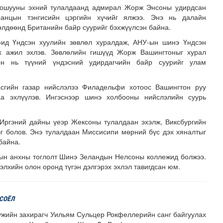
хошууны эхний тулалдаанд адмирал Жорж Энсоны удирдсан
анцын тэнгисийн цэргийн хүчийг ялжээ. Энэ нь далайн
лдөөнд Британийн байр суурийг бэхжүүлсэн байна.
ид Үндсэн хуулийн зөвлөл хуралдаж, АНУ-ын шинэ Үндсэн
ах ажил эхлэв. Зөвлөлийн гишүүд Жорж Вашингтоныг хурал
сон нь түүний үндэсний удирдагчийн байр суурийг улам
сгийн газар нийслэлээ Филадельфи хотоос Вашингтон руу
а эхлүүлэв. Ингэснээр шинэ холбооны нийслэлийн суурь
Иргэний дайны үеэр Жексоны тулалдаан эхэлж, Виксбургийн
лгамдаж буй асуудлуудыг 7 хоног бүр Засгийн газрын х..
эг болов. Энэ тулалдаан Миссисипи мөрний бүс дэх хяналтыг
байна.
тын анхны тоглолт Шинэ Зеландын Нелсоны коллежид болжээ.
дэлхийн олон оронд түгэн дэлгэрэх эхлэл тавигдсан юм.
 СОЁЛ
жийн захирагч Уильям Сульцер Рокфеллерийн санг байгуулах