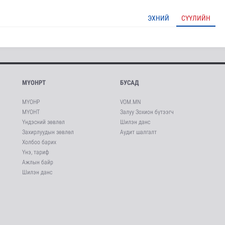
ЭХНИЙ
СҮҮЛИЙН
МҮОНРТ
БУСАД
МҮОНР
VOM.MN
МҮОНТ
Залуу Зохион бүтээгч
Үндэсний зөвлөл
Шилэн данс
Захирлуудын зөвлөл
Аудит шалгалт
Холбоо барих
Үнэ, тариф
Ажлын байр
Шилэн данс