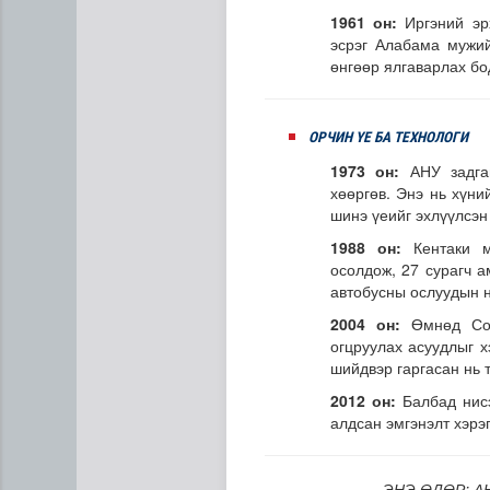
1961 он:
Иргэний эр
эсрэг Алабама мужий
өнгөөр ялгаварлах бо
ОРЧИН ҮЕ БА ТЕХНОЛОГИ
1973 он:
АНУ задга
хөөргөв. Энэ нь хүни
шинэ үеийг эхлүүлсэн
1988 он:
Кентаки 
осолдож, 27 сурагч а
автобусны ослуудын н
2004 он:
Өмнөд Со
огцруулах асуудлыг х
шийдвэр гаргасан нь 
2012 он:
Балбад нис
алдсан эмгэнэлт хэрэг
ЭНЭ ӨДӨР: АН