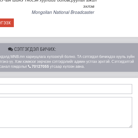
эхлэв
Mongolian National Broadcaster
ҮГЭЭХ
СЭТГЭГДЭЛ БИЧИХ:
элд MNB.mn хариуцлага хүлээхгүй болно. ТА сэтгэгдэл бичихдээ хууль зүйн
гэнэ үү. Хэм хэмжээг зөрчсөн сэтгэгдэлийг админ устгах эрхтэй. Сэтгэгдэлтэй
санал гомдолыг
70127055
утсаар хүлээн авна.