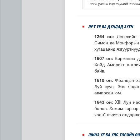
олон улсын харилцаанд нөлөөл
ЭРТ ҮЕ БА ДУНДАД ЗУУН
1264 он:
Левесийн 
Симон де Монфорын н
хугацаанд язгууртнуу
1607 он:
Виржиниа д
Дипломат төлөөлөгчийн га
Хойд Америкт англи
байв.
1610 он:
Францын ха
Луй суув. Энэ явда
авчирсан юм.
1643 он:
XIII Луй н
болов. Хожим тэрээр 
хаан” нэрээр алдаршс
ШИНЭ ҮЕ БА УЛС ТӨРИЙН Ө