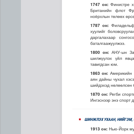
1747 он:
Финистре 
Британийн флот Фр
ноёрхлын төлөөх өрсө
1787 он:
Филадельф
хуулийг боловсруул
даргалахаар сонго
баталгаажуулжээ.
1800 он:
АНУ-ын За
шилжүүлэх үйл явца
тавигдсан юм.
1863 он:
Америкийн 
Н.Номтойбаяр: Аймгуудад ту
аян дайны чухал хэс
шийдэхэд нөлөөлсөн 
1870 он:
Регби спор
Ингэснээр энэ спорт 
ШИНЖЛЭХ УХААН, НИЙГЭМ,
1913 он:
Нью-Йорк му