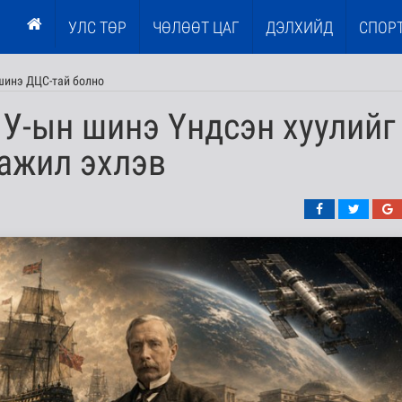
УЛС ТӨР
ЧӨЛӨӨТ ЦАГ
ДЭЛХИЙД
СПОР
шинэ ДЦС-тай болно
У-ын шинэ Үндсэн хуулийг
ажил эхлэв