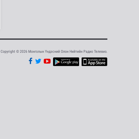
эхэлж тээврийн
хэрэгслийн улсы..
Нийгэм
19 цаг 5 минутын өмнө
Хэт халууны улмаас
Токиогийн амьтны
хүрээлэнд гу..
Шар мэдээ
19 цаг 23 минутын өмнө
Copyright © 2026 Монголын Үндэсний Олон Нийтийн Радио Телевиз.
Нэгдүгээр хорооллын
арын замыг
наймдугаар сарын ..
Нийгэм
20 цаг 31 минутын өмнө
ФРАНЦ: Иргэд рүү
зөвшөөрөлгүй
сурталчилгааны дуу..
Дэлхийд
20 цаг 34 минутын өмнө
Олон Улсын таеквон-
догийн Ази тивийн
аварга шалг..