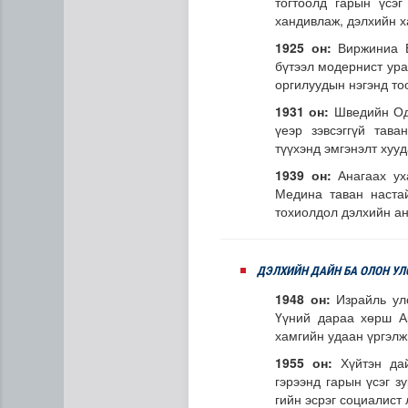
тогтоолд гарын үсэ
хандивлаж, дэлхийн х
1925 он:
Виржиниа В
бүтээл модернист ура
оргилуудын нэгэнд то
1931 он:
Шведийн Од
үеэр зэвсэггүй тав
түүхэнд эмгэнэлт хуу
1939 он:
Анагаах ух
Медина таван настай
тохиолдол дэлхийн ан
ДЭЛХИЙН ДАЙН БА ОЛОН УЛ
1948 он:
Израйль улс
Үүний дараа хөрш А
хамгийн удаан үргэлж
1955 он:
Хүйтэн да
гэрээнд гарын үсэг з
гийн эсрэг социалист