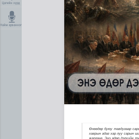
Цагийн хүрд
Найм арваннэг
Дундговь аймагт Нарны цах
Өнөөдөр буюу тавдугаар сары
хаврын адаг хар луу сарын ши
жаргана. Энэ өдөр дэлхийн тү