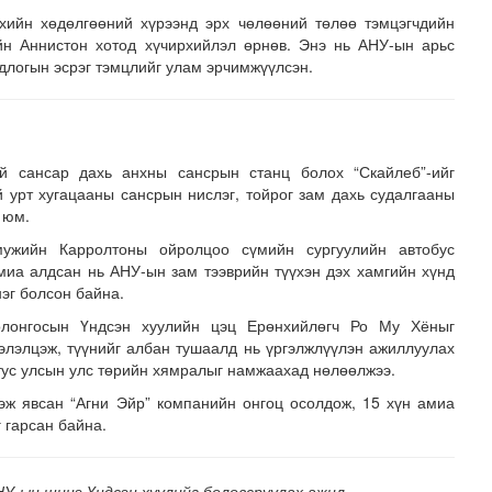
хийн хөдөлгөөний хүрээнд эрх чөлөөний төлөө тэмцэгчдийн
н Аннистон хотод хүчирхийлэл өрнөв. Энэ нь АНУ-ын арьс
длогын эсрэг тэмцлийг улам эрчимжүүлсэн.
й сансар дахь анхны сансрын станц болох “Скайлеб”-ийг
й урт хугацааны сансрын нислэг, тойрог зам дахь судалгааны
 юм.
мужийн Карролтоны ойролцоо сүмийн сургуулийн автобус
миа алдсан нь АНУ-ын зам тээврийн түүхэн дэх хамгийн хүнд
эг болсон байна.
лонгосын Үндсэн хуулийн цэц Ерөнхийлөгч Ро Му Хёныг
элэлцэж, түүнийг албан тушаалд нь үргэлжлүүлэн ажиллуулах
тус улсын улс төрийн хямралыг намжаахад нөлөөлжээ.
эж явсан “Агни Эйр” компанийн онгоц осолдож, 15 хүн амиа
 гарсан байна.
У-ын шинэ Үндсэн хуулийг боловсруулах ажил