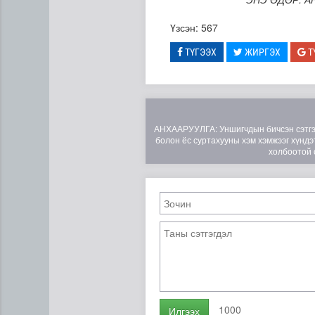
Үзсэн: 567
ТҮГЭЭХ
ЖИРГЭХ
Т
АНХААРУУЛГА: Уншигчдын бичсэн сэтгэгд
болон ёс суртахууны хэм хэмжээг хүндэт
холбоотой 
1000
Илгээх