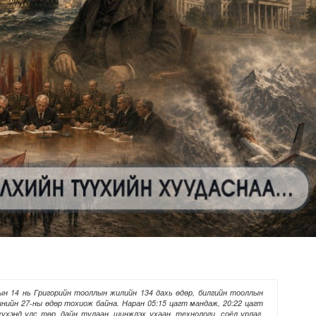
илгаан станц барих ажил үргэлжилж байна
н 14 нь Григорийн тооллын жилийн 134 дахь өдөр, билгийн тооллын
нийн 27-ны өдөр тохиож байна. Наран 05:15 цагт мандаж, 20:22 цагт
үхэнд улс төр, дайн тулаан, шинжлэх ухаан, технологи, соёл урлаг,