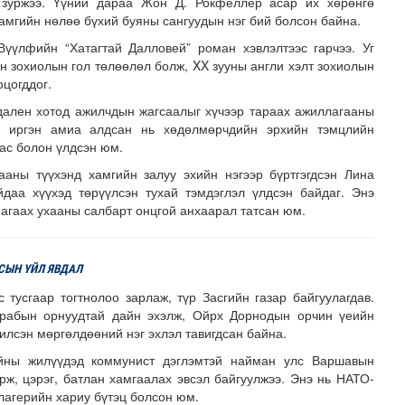
г зуржээ. Үүний дараа Жон Д. Рокфеллер асар их хөрөнгө
амгийн нөлөө бүхий буяны сангуудын нэг бий болсон байна.
үүлфийн “Хатагтай Далловей” роман хэвлэлтээс гарчээ. Уг
н зохиолын гол төлөөлөл болж, XX зууны англи хэлт зохиолын
оцогддог.
ален хотод ажилчдын жагсаалыг хүчээр тараах ажиллагааны
ан иргэн амиа алдсан нь хөдөлмөрчдийн эрхийн тэмцлийн
дас болон үлдсэн юм.
ааны түүхэнд хамгийн залуу эхийн нэгээр бүртгэгдсэн Лина
даа хүүхэд төрүүлсэн тухай тэмдэглэл үлдсэн байдаг. Энэ
агаах ухааны салбарт онцгой анхаарал татсан юм.
СЫН ҮЙЛ ЯВДАЛ
 тусгаар тогтнолоо зарлаж, түр Засгийн газар байгуулагдав.
рабын орнуудтай дайн эхэлж, Ойрх Дорнодын орчин үеийн
илсэн мөргөлдөөний нэг эхлэл тавигдсан байна.
йны жилүүдэд коммунист дэглэмтэй найман улс Варшавын
урж, цэрэг, батлан хамгаалах эвсэл байгуулжээ. Энэ нь НАТО-
 лагерийн хариу бүтэц болсон юм.