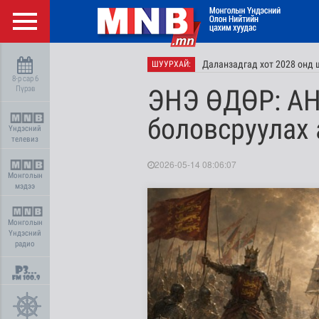
Даланзадгад хот 2028 онд 
ШУУРХАЙ:
8-р сар 6
Пүрэв
ЭНЭ ӨДӨР: АН
боловсруулах 
Үндэсний
телевиз
2026-05-14 08:06:07
Монголын
мэдээ
Монголын
Үндэсний
радио