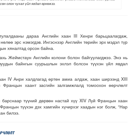
сөн олон чухал үйл явдал өрнөжээ.
тулалдааны дараа Английн хаан III Хенри барьцаалагдаж,
өлөө эрс нэмэгдэв. Ингэснээр Английн төрийн эрх мэдэл түр
дын хяналтад орсон байна.
ахь Жеймстаун Английн колони болон байгуулагджээ. Энэ нь
зруудын төлөөлөгчид COP17-ын байгууламжтай танилцлаа
чуудын байнгын суурьшлын эхлэл болсон түүхэн үйл явдал
ан IV Анри халдлагад өртөн амиа алдаж, хаан ширээнд XIII
л Францын хаант засгийн залгамжлалд томоохон өөрчлөлт
ас барснаар түүний дөрвөн настай хүү XIV Луй Францын хаан
Францын түүхэн дэх хамгийн хүчирхэг хаадын нэг болж, “Нар
ан билээ.
ӨРЧЛӨЛТ