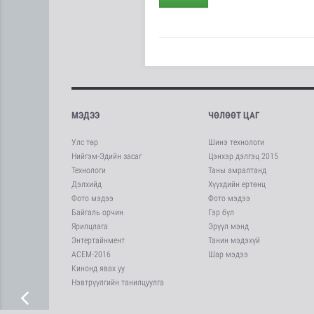
МЭДЭЭ
ЧӨЛӨӨТ ЦАГ
Улс төр
Шинэ технологи
Нийгэм-Эдийн засаг
Цэнхэр дэлгэц 2015
Технологи
Таны амралтанд
Дэлхийд
Хүүхдийн ертөнц
Фото мэдээ
Фото мэдээ
Байгаль орчин
Гэр бүл
Ярилцлага
Эрүүл мэнд
Энтертайнмент
Танин мэдэхүй
АСЕМ-2016
Шар мэдээ
Кинонд явах уу
Нэвтрүүлгийн танилцуулга