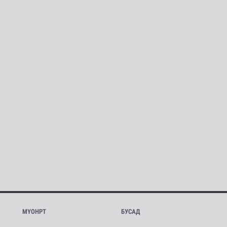
МҮОНРТ
БУСАД