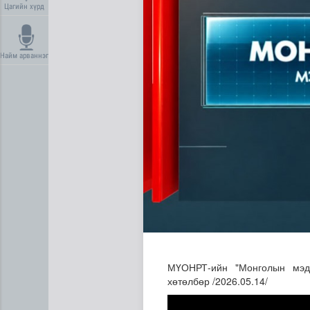
Цагийн хүрд
Найм арваннэг
Сумдын халаалтын төвүүдий
МҮОНРТ-ийн "Монголын мэдэ
хөтөлбөр /2026.05.14/