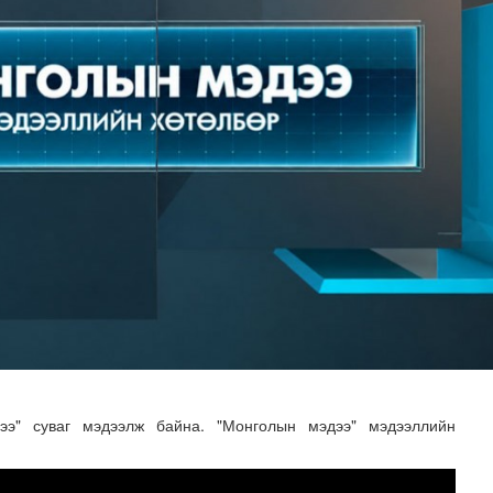
н засвар, шинэчлэлийг бүрэн хийж, хувийн хэвшил рүү м..
э" суваг мэдээлж байна. "Монголын мэдээ" мэдээллийн