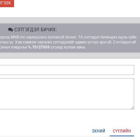
ҮГЭЭХ
СЭТГЭГДЭЛ БИЧИХ:
элд MNB.mn хариуцлага хүлээхгүй болно. ТА сэтгэгдэл бичихдээ хууль зүйн
гэнэ үү. Хэм хэмжээг зөрчсөн сэтгэгдэлийг админ устгах эрхтэй. Сэтгэгдэлтэй
санал гомдолыг
70127055
утсаар хүлээн авна.
ЭХНИЙ
СҮҮЛИЙН