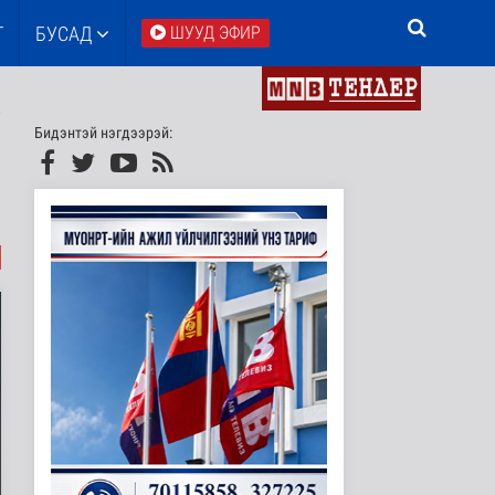
Т
БУСАД
ШУУД ЭФИР
Бидэнтэй нэгдээрэй: