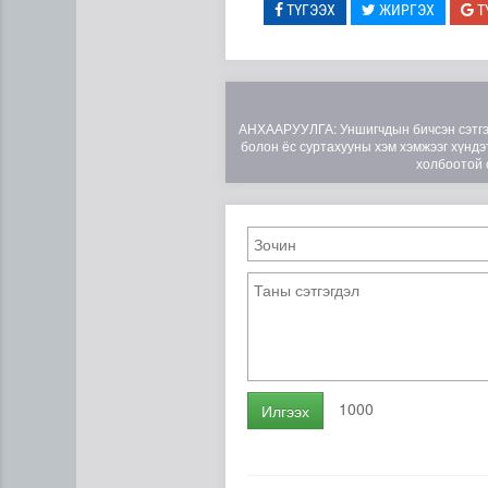
ТҮГЭЭХ
ЖИРГЭХ
Т
АНХААРУУЛГА: Уншигчдын бичсэн сэтгэгд
болон ёс суртахууны хэм хэмжээг хүндэт
холбоотой 
1000
Илгээх