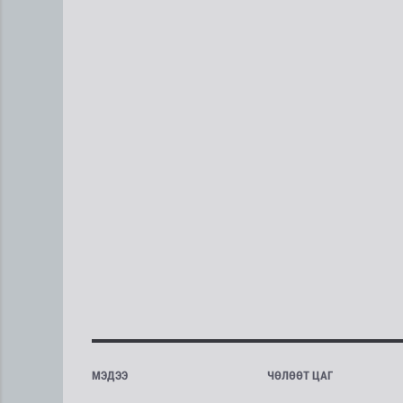
МЭДЭЭ
ЧӨЛӨӨТ ЦАГ