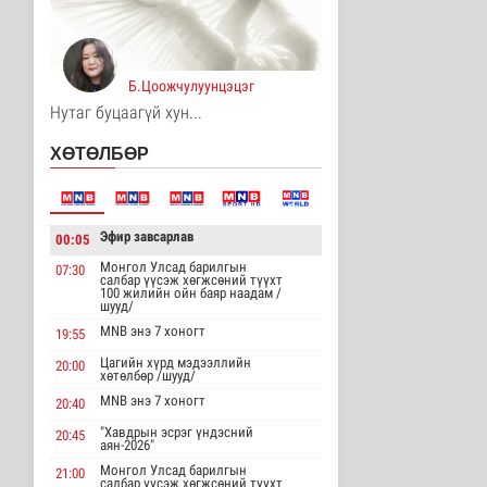
14 цаг 15 минутын өмнө
Хирошимад иргэд
Японы зэвсгийн
Б.Цоожчулуунцэцэг
экспортын бодлогы..
Дэлхийд
Нутаг буцаагүй хун...
14 цаг 27 минутын өмнө
ХӨТӨЛБӨР
Трамп Ирантай
тохиролцоонд хүрэх
шинэ гарц эрэлх..
Дэлхийд
Эфир завсарлав
00:05
15 цаг 35 минутын өмнө
Монгол Улсад барилгын
07:30
салбар үүсэж хөгжсөний түүхт
Европ даяар хэт халалт
100 жилийн ойн баяр наадам /
эрчимжиж байна
шууд/
Дэлхийд
MNB энэ 7 хоногт
19:55
15 цаг 44 минутын өмнө
Цагийн хүрд мэдээллийн
20:00
хөтөлбөр /шууд/
Голууд үертэй байна
MNB энэ 7 хоногт
20:40
Байгаль орчин
"Хавдрын эсрэг үндэсний
15 цаг 1 минутын өмнө
20:45
аян-2026"
Монгол Улсад барилгын
21:00
салбар үүсэж хөгжсөний түүхт