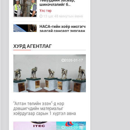
төвүүдийн засвар,
шинэчлэлийг б..
Улс төр
13 цаг 48 минутын өмнө
НАСА-гийн хоёр нисгэгч
задгай сансарт зургаан
ца..
Танин мэдэхүй
ХУРД АГЕНТЛАГ
13 цаг 3 минутын өмнө
Эртний ойг
2026-01-17
хамгаалахын тулд
Канадын иргэд мод бэ..
Дэлхийд
13 цаг 10 минутын өмнө
ЦАГ АГААР:
Улаанбаатарт шөнөдөө
18 хэм дулаан
“Алтан төлийн эзэн”-д нэр
Байгаль орчин
дэвшигчдийн материалыг
14 цаг 30 минутын өмнө
хоёрдугаар сарын 1 хүртэл авна
Кибер халдлага,
зөрчлийг E-Mongolia
2025-09-26
системээр да..