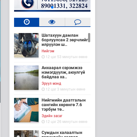
Шатахуун дамлан
борлуулсан 2 зөрчлийг
илрүүлэн ш..
Нийгэм
12 цаг 53 минутын өмнө
Анхаарал сэрэмжээ
нэмэгдүүлж, аюулгүй
байдлаа ха..
Эрүүл мэнд
12 цаг 3 минутын өмнө
Нийгмийн даатгалын
сангийн хөрөнгө 7.6
тэрбум тө..
Эдийн засаг
12 цаг 26 минутын өмнө
Сумдын халаалтын