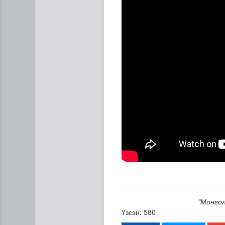
Эртний ойг хамгаалахын ту
"Монгол
Үзсэн: 580