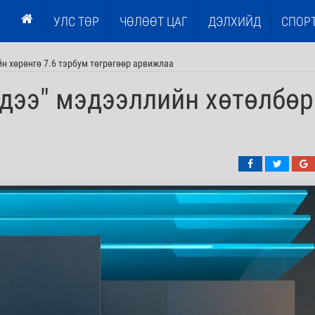
УЛС ТӨР
ЧӨЛӨӨТ ЦАГ
ДЭЛХИЙД
СПОР
н хөрөнгө 7.6 тэрбум төгрөгөөр арвижлаа
дээ" мэдээллийн хөтөлбөр