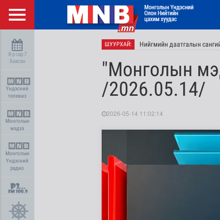
Нийгмийн даатгалын сангий
ШУУРХАЙ:
8-р сар 7
Баасан
"Монголын мэ
/2026.05.14/
Үндэсний
телевиз
2026-05-14 11:02:14
Монголын
мэдээ
Монголын
Үндэсний
радио