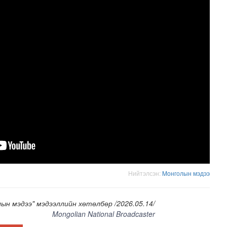
лд Канадын иргэд мод бэлтгэгчдийн замыг хааж байна
Нийтэлсэн:
Moнголын мэдээ
ын мэдээ" мэдээллийн хөтөлбөр /2026.05.14/
Mongolian National Broadcaster