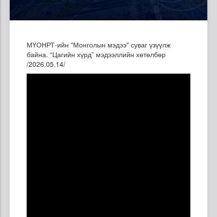
МҮОНРТ-ийн "Монголын мэдээ" суваг үзүүлж
байна. “Цагийн хүрд” мэдээллийн хөтөлбөр
/2026.05.14/