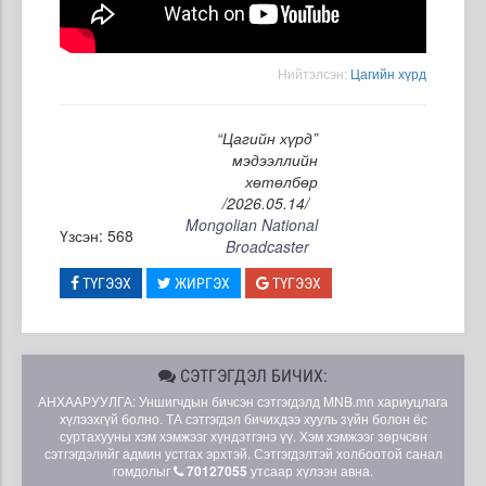
Нийтэлсэн:
Цагийн хүрд
“Цагийн хүрд”
мэдээллийн
хөтөлбөр
/2026.05.14/
Mongolian National
Үзсэн: 568
Broadcaster
ТҮГЭЭХ
ЖИРГЭХ
ТҮГЭЭХ
СЭТГЭГДЭЛ БИЧИХ:
АНХААРУУЛГА: Уншигчдын бичсэн сэтгэгдэлд MNB.mn хариуцлага
хүлээхгүй болно. ТА сэтгэгдэл бичихдээ хууль зүйн болон ёс
суртахууны хэм хэмжээг хүндэтгэнэ үү. Хэм хэмжээг зөрчсөн
сэтгэгдэлийг админ устгах эрхтэй. Сэтгэгдэлтэй холбоотой санал
гомдолыг
70127055
утсаар хүлээн авна.