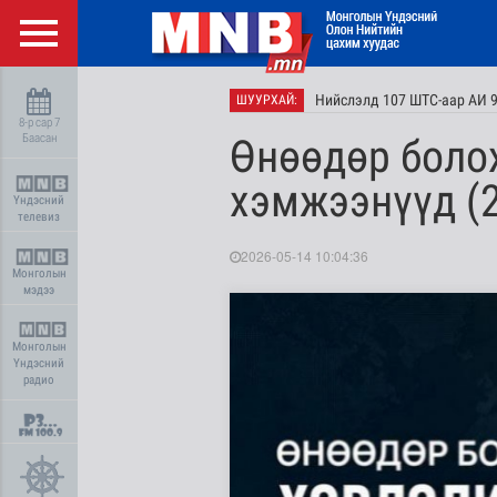
Нийслэлд 107 ШТС-аар АИ 9
ШУУРХАЙ:
8-р сар 7
Баасан
Өнөөдөр болох
хэмжээнүүд (2
Үндэсний
телевиз
2026-05-14 10:04:36
Монголын
мэдээ
Монголын
Үндэсний
радио