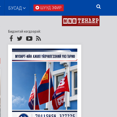
Т
БУСАД
ШУУД ЭФИР
Бидэнтэй нэгдээрэй: