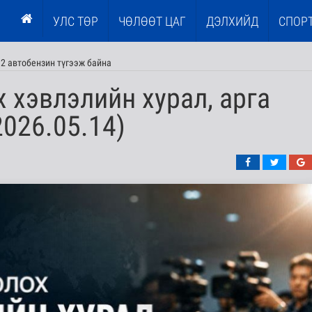
УЛС ТӨР
ЧӨЛӨӨТ ЦАГ
ДЭЛХИЙД
СПОР
2 автобензин түгээж байна
 хэвлэлийн хурал, арга
026.05.14)