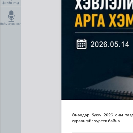
Цагийн хүрд
Найм арваннэг
Олон улсын туршлага судла
Өнөөдөр буюу 2026 оны тавд
хураангуйг хүргэж байна...