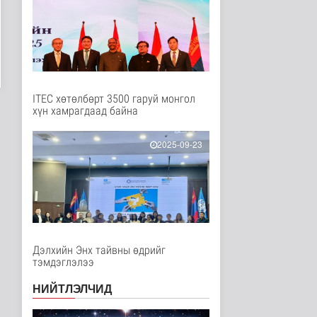
Нийгэм
2 цаг 11 минутын өмнө
Ц.Сандаг-Очир: COP17
ба COP31 хурлын
уялдаа нь Р..
Байгаль орчин
2 цаг 16 минутын өмнө
ITEC хөтөлбөрт 3500 гаруй монгол
хүн хамрагдаад байна
Хийлдэг завь, гудас,
хөвөгч тоглоом биш
Эрүүл мэнд
2025-09-23
3 цаг 31 минутын өмнө
Нийслэлийн цэцэрлэгт
хамрагдах I шатны
бүртгэл э..
Нийгэм
3 цаг 43 минутын өмнө
Дэлхийн Энх тайвны өдрийг
тэмдэглэлээ
Долоодугаар сард
709.503 зөрчил
бүртгэгджээ
НИЙТЛЭЛЧИД
Нийгэм
3 цаг 50 минутын өмнө