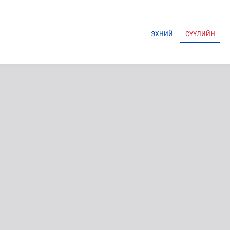
ЭХНИЙ
СҮҮЛИЙН
мар байх вэ