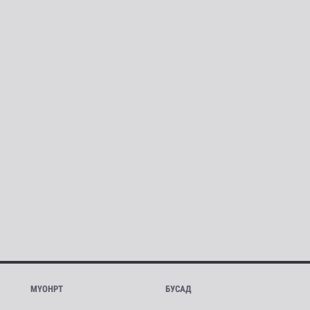
МҮОНРТ
БУСАД