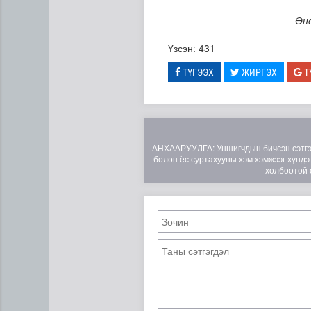
Өнө
Үзсэн: 431
ТҮГЭЭХ
ЖИРГЭХ
Т
Мета компанид 567 сая ам
АНХААРУУЛГА: Уншигчдын бичсэн сэтгэгд
болон ёс суртахууны хэм хэмжээг хүндэт
холбоотой 