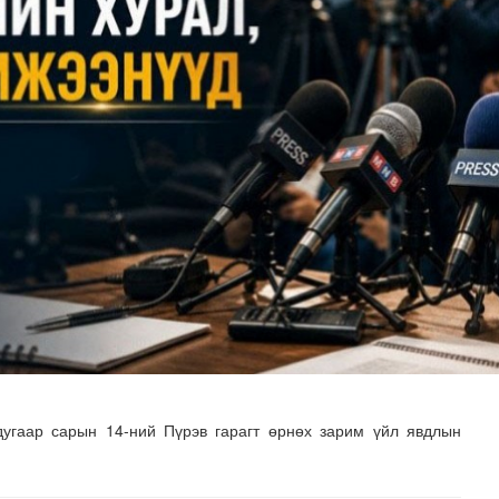
х сургалт, дадлагад 14 алба хаагч хамрагдаж байна
угаар сарын 14-ний Пүрэв гарагт өрнөх зарим үйл явдлын