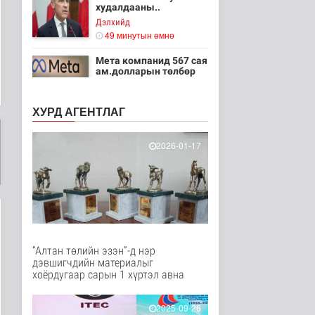
худалдааны..
Дэлхийд
49 минутын өмнө
Мета компанид 567 сая
ам.долларын төлбөр
ногдуул..
Дэлхийд
ХУРД АГЕНТЛАГ
1 цаг 20 минутын өмнө
Ирэх 10 хоногт цаг
2026-01-17
агаар ямар байх вэ
Байгаль орчин
2 цаг 41 минутын өмнө
“Нүүрс пиролизийн
үйлдвэр”-ийг төр,
хувийн хэвшл..
Нийгэм
“Алтан төлийн эзэн”-д нэр
2 цаг 57 минутын өмнө
дэвшигчдийн материалыг
хоёрдугаар сарын 1 хүртэл авна
Цэнхэр бүсэд гал
түймэр гарсан үед
хариу арга хэ..
2025-09-26