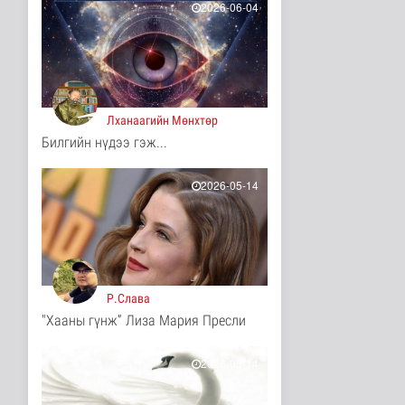
2026-06-04
Мал угаалгын ажил
үргэлжилж байна
Нийгэм
3 цаг 53 минутын өмнө
Хогноос эрчим хүч
Лханаагийн Мөнхтөр
үйлдвэрлэх үйлдвэр 34
Билгийн нүдээ гэж...
МВт-ын х..
Нийгэм
3 цаг 11 минутын өмнө
2026-05-14
Монелийн гудамжны
авто замыг өнөөдрөөс
хааж, зас..
Нийгэм
3 цаг 16 минутын өмнө
Р.Слава
Орон сууцны залиланд
"Хааны гүнж” Лиза Мария Пресли
3613 иргэн өртөж, 118
тэрбу..
Улс төр
2026-05-14
4 цаг 32 минутын өмнө
Цөмийн эрчим хүчний