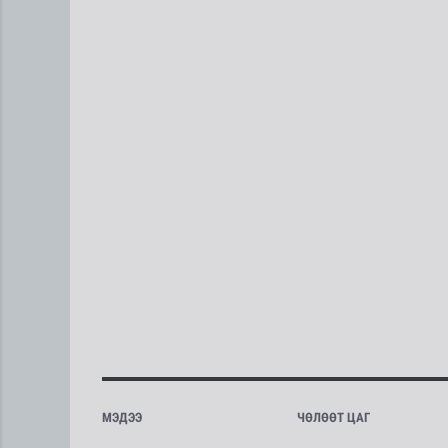
МЭДЭЭ
ЧӨЛӨӨТ ЦАГ