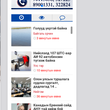
Голууд үертэй байна
Байгаль орчин
3 минутын өмнө
Нийслэлд 107 ШТС-аар
АИ 92 автобензин
түгээж байна
Улс төр
10 минутын өмнө
Олон улсын туршлага
судлах сургалт,
дадлагад 14 ..
Нийгэм
36 минутын өмнө
Канадын Ерөнхий сайд
АНУ-тай хийж буй