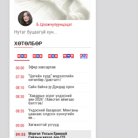
хөрөнгө оруулалтыг
2050 он х..
Дэлхийд
4 цаг 35 минутын өмнө
Б.Цоожчулуунцэцэг
Нутаг буцаагүй хун...
НТТТ: 11:00-16:00
цагийн хооронд
шаардлагагүй бо..
ХӨТӨЛБӨР
Эрүүл мэнд
4 цаг 53 минутын өмнө
Д.Нацагдоржийн
Эфир завсарлав
00:00
мэндэлсний 120
жилийн ойд зориулс..
“Цагийн хүрд” мэдээллийн
07:30
хөтөлбөр /давталт/
Танин мэдэхүй
4 цаг 59 минутын өмнө
Сайн байна уу Дундад орон
08:10
"Хавдрын эсрэг үндэсний
08:30
Хүннүгийн язгууртны
аян-2026" /Хөвсгөл аймгаас
оршуулгын дурсгалт
бэлтгэв/
газрууд Ю..
Үндэсний бахархал: Мянганы
08:55
Танин мэдэхүй
цаанаас олдсон хүннүгийн
өв...
4 цаг 2 минутын өмнө
Хөгжилтэй үсгүүд
09:00
Манай улс Польш
Монгол Улсын Ерөнхий
09:55
улстай хөдөө аж ахуйн
Сайдын ивээл дор ITF