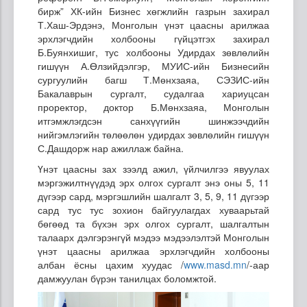
бирж” ХК-ийн Бизнес хөгжлийн газрын захирал
Т.Хаш-Эрдэнэ, Монголын үнэт цаасны арилжаа
эрхлэгчдийн холбооны гүйцэтгэх захирал
Б.Буянхишиг, тус холбооны Удирдах зөвлөлийн
гишүүн А.Өлзийдэлгэр, МУИС-ийн Бизнесийн
сургуулийн багш Т.Мөнхзаяа, СЭЗИС-ийн
Бакалаврын сургалт, судалгаа хариуцсан
проректор, доктор Б.Мөнхзаяа, Монголын
итгэмжлэгдсэн санхүүгийн шинжээчдийн
нийгэмлэгийн төлөөлөн удирдах зөвлөлийн гишүүн
С.Дашдорж нар ажиллаж байна.
Үнэт цаасны зах зээлд ажил, үйлчилгээ явуулах
мэргэжилтнүүдэд эрх олгох сургалт энэ оны 5, 11
дүгээр сард, мэргэшлийн шалгалт 3, 5, 9, 11 дүгээр
сард тус тус зохион байгуулагдах хуваарьтай
бөгөөд та бүхэн эрх олгох сургалт, шалгалтын
талаарх дэлгэрэнгүй мэдээ мэдээлэлтэй Монголын
үнэт цаасны арилжаа эрхлэгчдийн холбооны
албан ёсны цахим хуудас /
www.masd.mn
/-аар
дамжуулан бүрэн танилцах боломжтой.