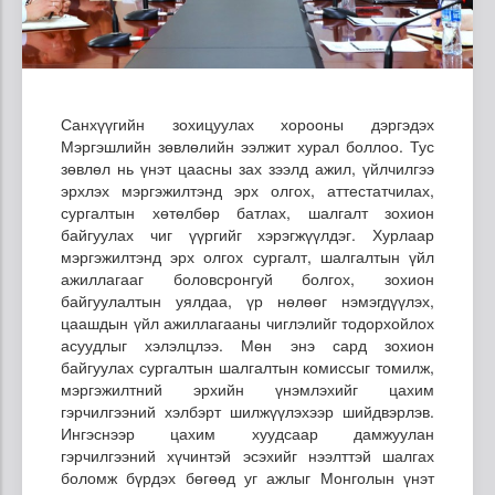
Санхүүгийн зохицуулах хорооны дэргэдэх
Мэргэшлийн зөвлөлийн ээлжит хурал боллоо. Тус
зөвлөл нь үнэт цаасны зах зээлд ажил, үйлчилгээ
эрхлэх мэргэжилтэнд эрх олгох, аттестатчилах,
сургалтын хөтөлбөр батлах, шалгалт зохион
байгуулах чиг үүргийг хэрэгжүүлдэг. Хурлаар
мэргэжилтэнд эрх олгох сургалт, шалгалтын үйл
ажиллагааг боловсронгуй болгох, зохион
байгуулалтын уялдаа, үр нөлөөг нэмэгдүүлэх,
цаашдын үйл ажиллагааны чиглэлийг тодорхойлох
асуудлыг хэлэлцлээ. Мөн энэ сард зохион
байгуулах сургалтын шалгалтын комиссыг томилж,
мэргэжилтний эрхийн үнэмлэхийг цахим
гэрчилгээний хэлбэрт шилжүүлэхээр шийдвэрлэв.
Ингэснээр цахим хуудсаар дамжуулан
гэрчилгээний хүчинтэй эсэхийг нээлттэй шалгах
боломж бүрдэх бөгөөд уг ажлыг Монголын үнэт