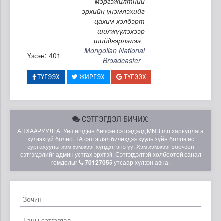
мэргэжилтний
эрхийн үнэмлэхийг
цахим хэлбэрт
шилжүүлэхээр
шийдвэрлэлээ
Mongolian National
Үзсэн: 401
Broadcaster
ТҮГЭЭХ
ЖИРГЭХ
ТҮГЭЭХ
СЭТГЭГДЭЛ БИЧИХ:
АНХААРУУЛГА: Уншигчдын бичсэн сэтгэгдэлд MNB.mn хариуцлага
хүлээхгүй болно. ТА сэтгэгдэл бичихдээ хууль зүйн болон ёс
суртахууны хэм хэмжээг хүндэтгэнэ үү. Хэм хэмжээг зөрчсөн
сэтгэгдэлийг админ устгах эрхтэй. Сэтгэгдэлтэй холбоотой санал
гомдолыг
70127055
утсаар хүлээн авна.