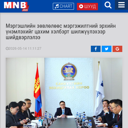
CHART
ШУУД
Мэргэшлийн зөвлөлөөс мэргэжилтний эрхийн
үнэмлэхийг цахим хэлбэрт шилжүүлэхээр
шийдвэрлэлээ
2026-05-14 11:11:27