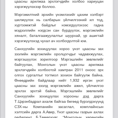
цаасны арилжаа эрхлэгчдийн холбоо хариуцан
хэрэгжүүлэхээр боллоо.
Мэргэжилтний эрхийн үнэмлэхийг цахим хэлбэрт
шилжүүлэх нь салбарын үйлчилгээний ил тод,
хүртээмжтэй байдлыг нэмэгдүүлэхээс гадна
мэдээллийн нэгдсэн сан бүрдүүлэх, мэргэжлийн
хяналт, баталгаажуулалтыг шуурхай, үр ашигтай
хэрэгжүүлэхэд чухал ач холбогдолтой юм.
Санхүүгийн зохицуулах хороо үнэт цаасны зах
зээлийн мэргэжлийн оролцогчдыг чадавхжуулах,
мэргэшүүлэх зорилгоор Мэргэшлийн зөвлөлийг
байгуулан, Монголын үнэт цаасны арилжаа
эрхлэгчдийн холбоотой хамтран 2011 оноос эрх
олгох сургалтыг тогтмол зохион байгуулж байна.
Өнөөдрийн байдлаар нийт 1,932 иргэн үнэт
цаасны зах зээлд мэргэжлийн ажил, үйлчилгээ
эрхлэх эрхтэй байна. Мэргэшлийн зөвлөлийг
Санхүүгийн зохицуулах хорооны дэд дарга
Т.Цэрэнбадрал ахалж байгаа бөгөөд бүрэлдэхүүнд
СЗХ-ны Компанийн засаглал, комплайнсын
хэлтсийн дарга А.Авир, Үнэт цаасны газрын ахлах
референт Б.Төмөрхуяг, “Монголын хөрөнгийн