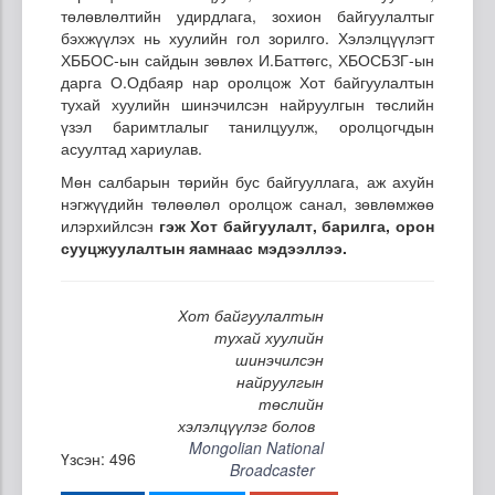
төлөвлөлтийн удирдлага, зохион байгуулалтыг
бэхжүүлэх нь хуулийн гол зорилго. Хэлэлцүүлэгт
ХББОС-ын сайдын зөвлөх И.Баттөгс, ХБОСБЗГ-ын
дарга О.Одбаяр нар оролцож Хот байгуулалтын
тухай хуулийн шинэчилсэн найруулгын төслийн
үзэл баримтлалыг танилцуулж, оролцогчдын
асуултад хариулав.
Мөн салбарын төрийн бус байгууллага, аж ахуйн
нэгжүүдийн төлөөлөл оролцож санал, зөвлөмжөө
илэрхийлсэн
гэж Хот байгуулалт, барилга, орон
сууцжуулалтын яамнаас мэдээллээ.
Хот байгуулалтын
тухай хуулийн
шинэчилсэн
найруулгын
төслийн
хэлэлцүүлэг болов
Mongolian National
Үзсэн: 496
Broadcaster