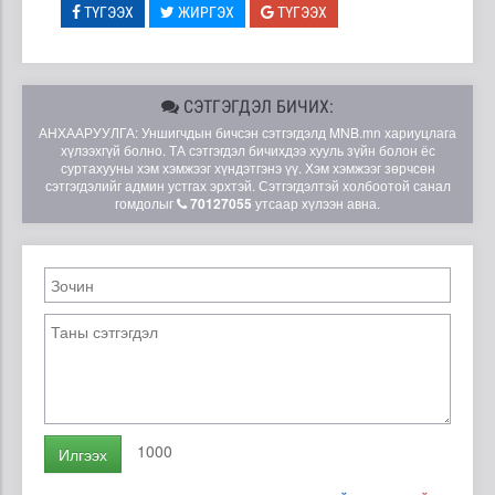
ТҮГЭЭХ
ЖИРГЭХ
ТҮГЭЭХ
СЭТГЭГДЭЛ БИЧИХ:
АНХААРУУЛГА: Уншигчдын бичсэн сэтгэгдэлд MNB.mn хариуцлага
хүлээхгүй болно. ТА сэтгэгдэл бичихдээ хууль зүйн болон ёс
суртахууны хэм хэмжээг хүндэтгэнэ үү. Хэм хэмжээг зөрчсөн
сэтгэгдэлийг админ устгах эрхтэй. Сэтгэгдэлтэй холбоотой санал
гомдолыг
70127055
утсаар хүлээн авна.
1000
Илгээх