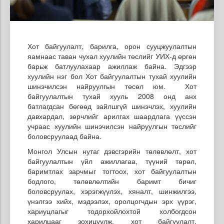
Хот байгуулалт, барилга, орон сууцжуулалтын
яамнаас таван чухал хуулийн төслийг УИХ-д өргөн
барьж батлуулахаар ажиллаж байна. Эдгээр
хуулийн нэг бол Хот байгуулалтын тухай хуулийн
шинэчилсэн найруулгын төсөл юм. Хот
байгуулалтын тухай хууль 2008 онд анх
батлагдсан бөгөөд зайлшгүй шинэчлэх, хуулийн
давхардал, зөрчлийг арилгах шаардлага үүссэн
учраас хуулийн шинэчилсэн найруулгын төслийг
боловсруулаад байна.
Монгол Улсын нутаг дэвсгэрийн төлөвлөлт, хот
байгуулалтын үйл ажиллагаа, түүний төрөл,
баримтлах зарчмыг тогтоох, хот байгуулалтын
бодлого, төлөвлөлтийн баримт бичиг
боловсруулах, хэрэгжүүлэх, хяналт, шинжилгээ,
үнэлгээ хийх, мэдээлэх, оролцогчдын эрх үүрэг,
хариуцлагыг тодорхойлохтой холбогдсон
харилцааг зохицуулж, хот байгуулалт,