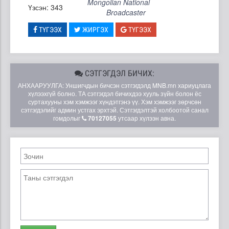
Mongolian National
Үзсэн: 343
Broadcaster
ТҮГЭЭХ
ЖИРГЭХ
ТҮГЭЭХ
СЭТГЭГДЭЛ БИЧИХ:
АНХААРУУЛГА: Уншигчдын бичсэн сэтгэгдэлд MNB.mn хариуцлага
хүлээхгүй болно. ТА сэтгэгдэл бичихдээ хууль зүйн болон ёс
суртахууны хэм хэмжээг хүндэтгэнэ үү. Хэм хэмжээг зөрчсөн
сэтгэгдэлийг админ устгах эрхтэй. Сэтгэгдэлтэй холбоотой санал
гомдолыг
70127055
утсаар хүлээн авна.