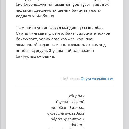
бие бүрэлдэхүүний гамшгийн үед үүрэг гүйцэтгэх
чадавхыг дээшлүүлэх цагийн байдлыг үнэлэх
дадлага хийж байна.
“Гамшгийн үеийн Эрүүл мэндийн улсын алба,
Сурталчилгааны улсын албаны удирдлага зохион
байгуулалт, хариу арга хэмжээ, харилцан
ажиллагаа” сэдэвт гамшгаас хамгаалах команд
штабын сургууль 3 үе шаттайгаар зохион
байгуулагдаж байна.
Нийтэлсэн:
Эрүүл мэндийн яам
Удирдах
бүрэлдэхүүний
штабын дадлага
сургууль гуравдахь
өдрөө үргэлжилж
байна