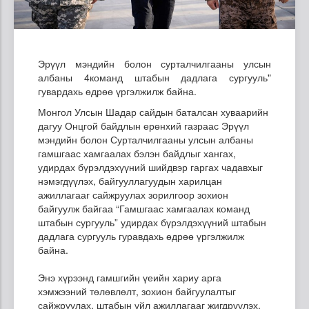
Эрүүл мэндийн болон сурталчилгааны улсын
албаны 4команд штабын дадлага сургууль"
гувардахь өдрөө үргэлжилж байна.
Монгол Улсын Шадар сайдын баталсан хуваарийн
дагуу Онцгой байдлын ерөнхий газраас Эрүүл
мэндийн болон Сурталчилгааны улсын албаны
гамшгаас хамгаалах бэлэн байдлыг хангах,
удирдах бүрэлдэхүүний шийдвэр гаргах чадавхыг
нэмэгдүүлэх, байгууллагуудын харилцан
ажиллагааг сайжруулах зорилгоор зохион
байгуулж байгаа “Гамшгаас хамгаалах команд
штабын сургууль” удирдах бүрэлдэхүүний штабын
дадлага сургууль гуравдахь өдрөө үргэлжилж
байна.
Энэ хүрээнд гамшгийн үеийн хариу арга
хэмжээний төлөвлөлт, зохион байгуулалтыг
сайжруулах, штабын үйл ажиллагааг жигдрүүлэх,