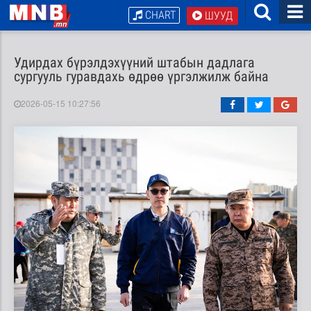
CHART
ШУУД
Удирдах бүрэлдэхүүний штабын дадлага
сургууль гуравдахь өдрөө үргэлжилж байна
2026-05-15 10:27:56