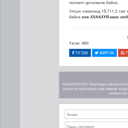
төллөлт үргэлжилж байна.
Улсын хэмжээнд 15,711,2 сая т
байна
гэж ХХААХҮЯ-наас мэ
Үзсэн: 460
ТҮГЭЭХ
ЖИРГЭХ
Т
Дипломат төлөөлөгчийн га
АНХААРУУЛГА: Уншигчдын бичсэн сэтгэгд
болон ёс суртахууны хэм хэмжээг хүндэт
холбоотой 