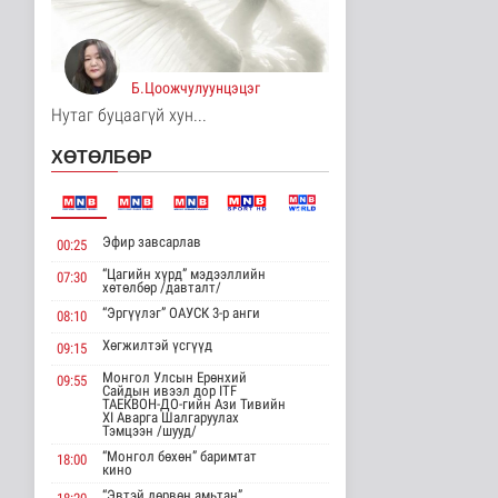
Үерийн аюулаас
сэрэмжтэй байхыг
анхааруулж байна
Б.Цоожчулуунцэцэг
Байгаль орчин
9 цаг 42 минутын өмнө
Нутаг буцаагүй хун...
Цагдаагийн
ХӨТӨЛБӨР
байгууллагын 102
тусгай дугаарт гэмт ..
Нийгэм
9 цаг 52 минутын өмнө
Эфир завсарлав
00:25
Үндэсний спортын
“Цагийн хүрд” мэдээллийн
07:30
зуны VIII наадам
хөтөлбөр /давталт/
амжилттай зохи..
“Эргүүлэг” ОАУСК 3-р анги
08:10
Cпорт
9 цаг 16 минутын өмнө
Хөгжилтэй үсгүүд
09:15
Монгол Улсын Ерөнхий
09:55
ОХУ-аас шатахууны
Сайдын ивээл дор ITF
импорт тасралтгүй
ТАЕКВОН-ДО-гийн Ази Тивийн
XI Аварга Шалгаруулах
хийгдэж байна
Тэмцээн /шууд/
Нийгэм
“Монгол бөхөн” баримтат
18:00
9 цаг 24 минутын өмнө
кино
“Эвтэй дөрвөн амьтан”