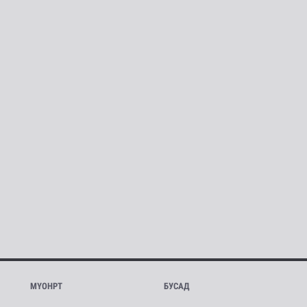
МҮОНРТ
БУСАД