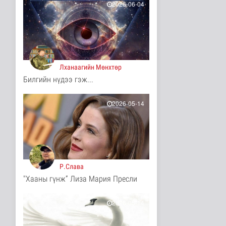
2026-06-04
7 цаг 51 минутын өмнө
ЦАГ АГААР:
Улаанбаатарт шөнөдөө
17 хэм дулаан
Байгаль орчин
7 цаг 56 минутын өмнө
Лханаагийн Мөнхтөр
Билгийн нүдээ гэж...
COP17-ын зочид,
төлөөлөгчдөд үйлчлэх
250 орчим ж..
2026-05-14
Нийгэм
8 цаг 17 минутын өмнө
Шатахууны нөөцийг
нэмэгдүүлэх,
доголдлыг арилгах..
Нийгэм
Р.Слава
8 цаг 21 минутын өмнө
"Хааны гүнж” Лиза Мария Пресли
Нийслэлийн иргэдийн
Төлөөлөгчдийн Хурлын
Ээлжит ..
2026-05-14
Нийгэм
8 цаг 27 минутын өмнө