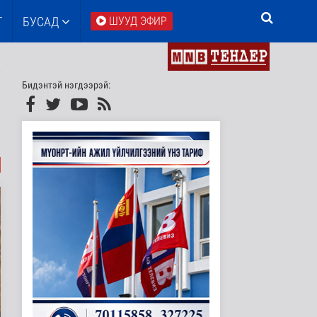
Т
БУСАД
ШУУД ЭФИР
Бидэнтэй нэгдээрэй: