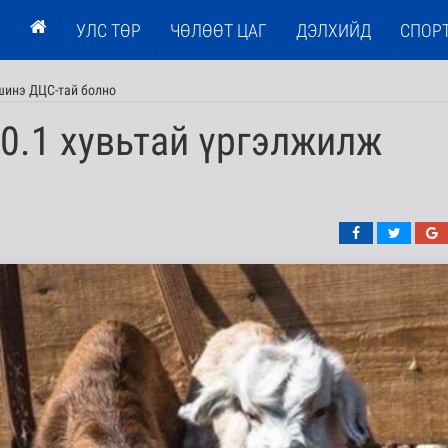
УЛС ТӨР
ЧӨЛӨӨТ ЦАГ
ДЭЛХИЙД
СПОР
шинэ ДЦС-тай болно
0.1 хувьтай үргэлжилж