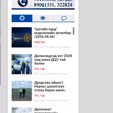
"Цагийн хүрд"
мэдээллийн хөтөлбөр
/2026.08.06/
Нийгэм
2 цаг 40 минутын өмнө
Даланзадгад хот 2028
онд шинэ ДЦС-тай
болно
Улс төр
4 цаг 5 минутын өмнө
Дундговь аймагт
Нарны цахилгаан
станц барих ажил..
Улс төр
4 цаг 9 минутын өмнө
Дипломат