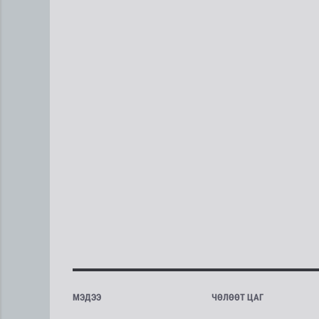
МЭДЭЭ
ЧӨЛӨӨТ ЦАГ