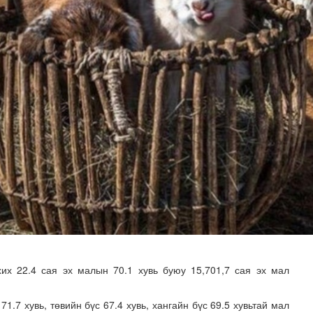
илгаан станц барих ажил үргэлжилж байна
их 22.4 сая эх малын 70.1 хувь буюу 15,701,7 сая эх мал
 71.7 хувь, төвийн бүс 67.4 хувь, хангайн бүс 69.5 хувьтай мал