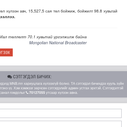
өл хүлээн авч, 15,527,5 сая төл бойжиж, бойжилт 98.8 хувьтай
дээллээ.
Мал төллөлт 70.1 хувьтай үргэлжилж байна
Mongolian National Broadcaster
ҮГЭЭХ
зруудын төлөөлөгчид COP17-ын байгууламжтай танилцлаа
СЭТГЭГДЭЛ БИЧИХ:
элд MNB.mn хариуцлага хүлээхгүй болно. ТА сэтгэгдэл бичихдээ хууль зүйн
гэнэ үү. Хэм хэмжээг зөрчсөн сэтгэгдэлийг админ устгах эрхтэй. Сэтгэгдэлтэй
санал гомдолыг
70127055
утсаар хүлээн авна.