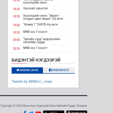
18:20
АНУ импортлогчдод
хүүхэлдэйн кино
100 тэрбум
Хүнсний хувьсгал
ам.долларын
18:30
тарифын..
Хүүхэлдэйн кино: “Аврагч
18:50
Дэлхийд
нохдын адал явдал” 4-р анги
9 цаг 25 минутын өмнө
“Номер 1” ОАУСК 4-р анги
19:05
Шейх Хасина
MNB энэ 7 хоногт
19:55
Бангладешт эргэн
“Цагийн хүрд” мэдээллийн
ирэхээ зарлав
20:00
хөтөлбөр /шууд/
Дэлхийд
MNB энэ 7 хоногт
20:35
10 цаг 32 минутын өмнө
Монгол 99 “Би монгол хүн”
20:40
Дорноговь аймгаас /шууд/
Монгол Улсын эмэгтэй
БИДЭНТЭЙ НЭГДЭЭРЭЙ
шигшээ баг Азийн
“Эргүүлэг” ОАУСК 4-р анги
22:10
наадам-д о..
/MNBMN_NEWS
/MNBWEBSITE
“Гэрэлтэй цонх” үдшийн
Cпорт
23:25
хөтөлбөр
10 цаг 29 минутын өмнө
Tweets by MNBmn_news
Энэ сарын 15-наас
эхэлж тээврийн
хэрэгслийн улсы..
Нийгэм
11 цаг 37 минутын өмнө
Copyright © 2026 Монголын Үндэсний Олон Нийтийн Радио Телевиз.
Хэт халууны улмаас