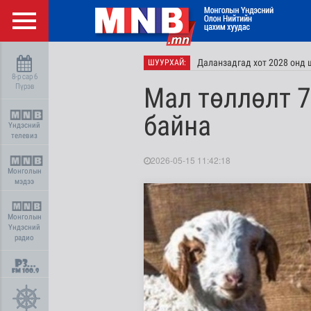
Даланзадгад хот 2028 онд 
ШУУРХАЙ:
8-р сар 6
Пүрэв
Мал төллөлт 7
байна
Үндэсний
телевиз
2026-05-15 11:42:18
Монголын
мэдээ
Монголын
Үндэсний
радио