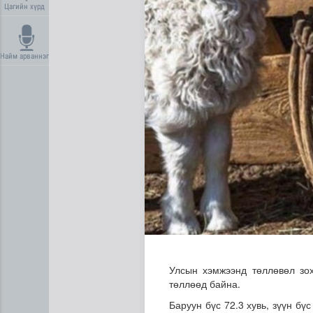
Цагийн хүрд
Найм арваннэг
Дундговь аймагт Нарны цах
Улсын хэмжээнд төллөвөл зох
төллөөд байна.
Баруун бүс 72.3 хувь, зүүн бүс