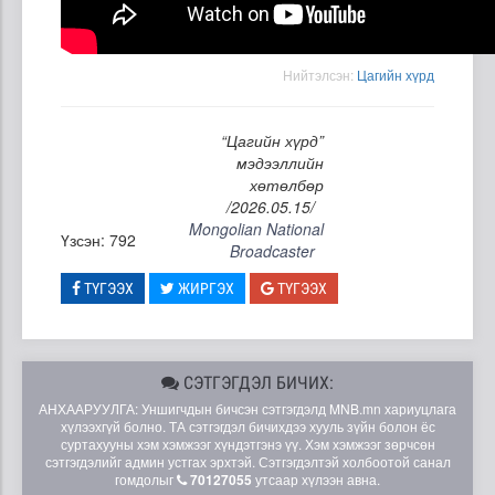
Нийтэлсэн:
Цагийн хүрд
“Цагийн хүрд”
мэдээллийн
хөтөлбөр
/2026.05.15/
Mongolian National
Үзсэн: 792
Broadcaster
ТҮГЭЭХ
ЖИРГЭХ
ТҮГЭЭХ
СЭТГЭГДЭЛ БИЧИХ:
АНХААРУУЛГА: Уншигчдын бичсэн сэтгэгдэлд MNB.mn хариуцлага
хүлээхгүй болно. ТА сэтгэгдэл бичихдээ хууль зүйн болон ёс
суртахууны хэм хэмжээг хүндэтгэнэ үү. Хэм хэмжээг зөрчсөн
сэтгэгдэлийг админ устгах эрхтэй. Сэтгэгдэлтэй холбоотой санал
гомдолыг
70127055
утсаар хүлээн авна.