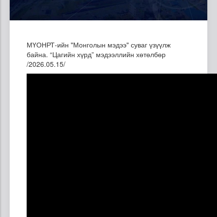
МҮОНРТ-ийн "Монголын мэдээ" суваг үзүүлж
байна. “Цагийн хүрд” мэдээллийн хөтөлбөр
/2026.05.15/