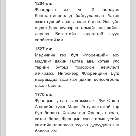
1204 он:
Фландрын их гүн IX Болдуин
Константинопольд байгуулагдсан Латин
эзэнт гүрний анхны хаан болов. Энэ үйл
явдал Дөрөвдүгээр загалмайт аян дайны
дараах Византийн задралтай шууд
холбоотой юм.
1527 он:
Медичийн гэр бүл Флоренцийн эрх
мэдлийг дахин гартаа авч, хотын улс
төрийн бүтэцт томоохон өөрчлөлт
авчиржээ. Ингэснээр Флоренцийн Бүгд
найрамдах засаглал дахин донсолгоонд
орсон байна.
1770 он:
Францын угсаа залгамжлагч Луи-Огюст
Австрийн гүнж Мари Антуанеттатай гэр
бүл болжээ. Хожим тэд Францын хаан,
хатан болж, Францын хувьсгалын үеийн
хамгийн танигдсан түүхэн дүрүүдийн нэг
болсон юм.