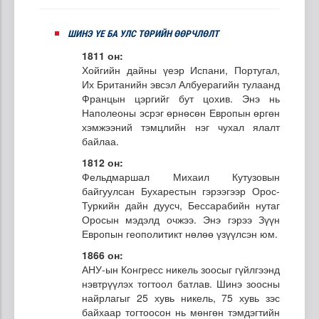
ШИНЭ ҮЕ БА УЛС ТӨРИЙН ӨӨРЧЛӨЛТ
1811 он:
Хойгийн дайны үеэр Испани, Португал,
Их Британийн эвсэл Албуерагийн тулаанд
Францын цэргийг бут цохив. Энэ нь
Наполеоны эсрэг өрнөсөн Европын өргөн
хэмжээний тэмцлийн нэг чухал ялалт
байлаа.
1812 он:
Фельдмаршал Михаил Кутузовын
байгуулсан Бухарестын гэрээгээр Орос-
Туркийн дайн дуусч, Бессарабийн нутаг
Оросын мэдэлд очжээ. Энэ гэрээ Зүүн
Европын геополитикт нөлөө үзүүлсэн юм.
1866 он:
АНУ-ын Конгресс никель зоосыг гүйлгээнд
нэвтрүүлэх тогтоол батлав. Шинэ зоосны
найрлагыг 25 хувь никель, 75 хувь зэс
байхаар тогтоосон нь мөнгөн тэмдэгтийн