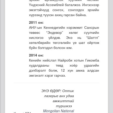
Үндэсний Ассемблей баталжээ. Ингэснээр
эмэгтэйчүүд сонгох, сонгогдох эрхийн
хүрээнд түүхэн ахиц гарсан байна.
2011 он:
АНУ-ын Кеннедигийн нэрэмжит Сансрын
төвөөс “Эндевор” хөлөг сүүлчийн
нислэгээ үйлдэв. Энэ нь “Шаттл”
хөтөлбөрийн төгсгөлийн үе шат ойртож
буйн бэлгэдэл болсон юм.
2014 он:
Кенийн нийслэл Найроби хотын Гикомба
худалдааны төвд хоёр удаагийн
дэлбэрэлт болж, 12 хүн амиа алдсан
эмгэнэлт хэрэг гарчээ.
ЭНЭ ӨДӨР: Оптик
лазерыг анх удаа
амжилттай
туршжээ
Mongolian National