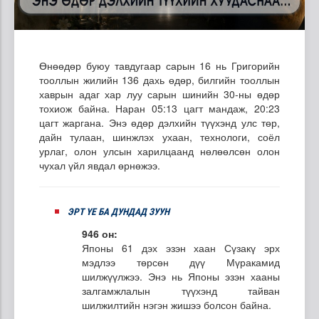
Өнөөдөр буюу тавдугаар сарын 16 нь Григорийн
тооллын жилийн 136 дахь өдөр, билгийн тооллын
хаврын адаг хар луу сарын шинийн 30-ны өдөр
тохиож байна. Наран 05:13 цагт мандаж, 20:23
цагт жаргана. Энэ өдөр дэлхийн түүхэнд улс төр,
дайн тулаан, шинжлэх ухаан, технологи, соёл
урлаг, олон улсын харилцаанд нөлөөлсөн олон
чухал үйл явдал өрнөжээ.
ЭРТ ҮЕ БА ДУНДАД ЗУУН
946 он:
Японы 61 дэх эзэн хаан Сүзакү эрх
мэдлээ төрсөн дүү Мүракамид
шилжүүлжээ. Энэ нь Японы эзэн хааны
залгамжлалын түүхэнд тайван
шилжилтийн нэгэн жишээ болсон байна.