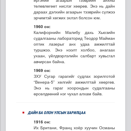
төлөвлөгөөт нислэг хөөрөв. Энэ нь дайн
дараах дэлхийн агаарын тээврийн сүлжээ
эрчимтэй хөгжих эхлэл болсон юм.
1960 он:
Калифорнийн Малибу дахь Хьюзийн
судалгааны лабораторид Теодор Майман
оптик лазерыг анх удаа амжилттай
туршжээ. Энэ нээлт холбоо, анагаах
ухаан, үйлдвэрлэлийн салбарт хувьсгал
авчирсан байна.
1969 он:
ЗХУ Сугар гарагийг судлах зорилготой
“Венера-5” хөлгийг амжилттай хөөргөв.
Энэ нь гараг хоорондын судалгааны
өрсөлдөөний нэг чухал алхам байв.
ДАЙН БА ОЛОН УЛСЫН ХАРИЛЦАА
1916 он:
Их Британи, Франц хоёр хуучин Османы