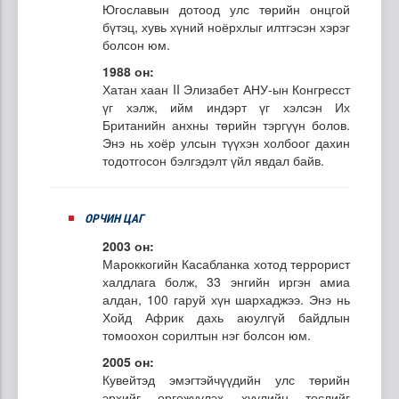
Югославын дотоод улс төрийн онцгой
бүтэц, хувь хүний ноёрхлыг илтгэсэн хэрэг
болсон юм.
1988 он:
Хатан хаан II Элизабет АНУ-ын Конгресст
үг хэлж, ийм индэрт үг хэлсэн Их
Британийн анхны төрийн тэргүүн болов.
Энэ нь хоёр улсын түүхэн холбоог дахин
тодотгосон бэлгэдэлт үйл явдал байв.
ОРЧИН ЦАГ
2003 он:
Мароккогийн Касабланка хотод террорист
халдлага болж, 33 энгийн иргэн амиа
алдан, 100 гаруй хүн шархаджээ. Энэ нь
Хойд Африк дахь аюулгүй байдлын
томоохон сорилтын нэг болсон юм.
2005 он:
Кувейтэд эмэгтэйчүүдийн улс төрийн
эрхийг өргөжүүлэх хуулийн төслийг