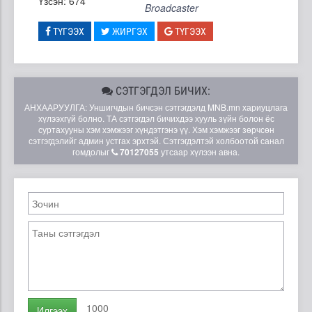
Үзсэн: 674
Broadcaster
ТҮГЭЭХ
ЖИРГЭХ
ТҮГЭЭХ
СЭТГЭГДЭЛ БИЧИХ:
АНХААРУУЛГА: Уншигчдын бичсэн сэтгэгдэлд MNB.mn хариуцлага
хүлээхгүй болно. ТА сэтгэгдэл бичихдээ хууль зүйн болон ёс
суртахууны хэм хэмжээг хүндэтгэнэ үү. Хэм хэмжээг зөрчсөн
сэтгэгдэлийг админ устгах эрхтэй. Сэтгэгдэлтэй холбоотой санал
гомдолыг
70127055
утсаар хүлээн авна.
1000
Илгээх