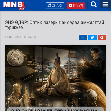
CHART
ШУУД
ЭНЭ ӨДӨР: Оптик лазерыг анх удаа амжилттай
туршжээ
2026-05-16 06:54:55