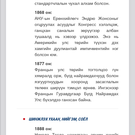
стандартчлалын чухал алхам болсон.
1868 он:
АНУ-ын Ерөнхийлөгч Эндрю Жонсоныг
огцруулах асуудлыг Конгресс хэлэлцэж,
ганцхан саналын зөрүүгээр албан
тушаалд нь хэвээр үлдээжээ. Энэ нь
Америкийн улс төрийн түүхэн дэх
хамгийн дуулиантай импичментийн нэг
болсон юм.
1877 он:
Францын улс төрийн тогтолцоо гүн
хямралд орж, бүгд найрамдахчууд болон
язгууртнуудын хооронд засаглалын
төлөөх ширүүн тэмцэл өрнөв. Ингэснээр
Францын Гуравдугаар Бүгд Найрамдах
Улс бүхэлдээ ганхсан байна.
ШИНЖЛЭХ УХААН, НИЙГЭМ, СОЁЛ
1888 он:
Никола Тесла цахилгаан эрчим хүчийг