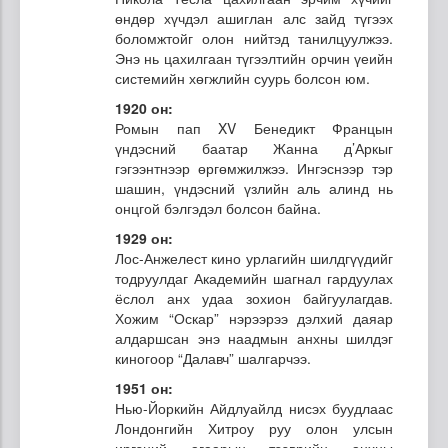
өндөр хүчдэл ашиглан алс зайд түгээх
боломжтойг олон нийтэд танилцуулжээ.
Энэ нь цахилгаан түгээлтийн орчин үеийн
системийн хөгжлийн суурь болсон юм.
1920 он:
Ромын пап XV Бенедикт Францын
үндэсний баатар Жанна д’Аркыг
гэгээнтнээр өргөмжилжээ. Ингэснээр тэр
шашин, үндэсний үзлийн аль алинд нь
онцгой бэлгэдэл болсон байна.
1929 он:
Лос-Анжелест кино урлагийн шилдгүүдийг
тодруулдаг Академийн шагнал гардуулах
ёслол анх удаа зохион байгуулагдав.
Хожим “Оскар” нэрээрээ дэлхий даяар
алдаршсан энэ наадмын анхны шилдэг
киногоор “Далавч” шалгарчээ.
1951 он:
Нью-Йоркийн Айдлуайлд нисэх буудлаас
Лондонгийн Хитроу руу олон улсын
иргэний агаарын тээврийн анхны