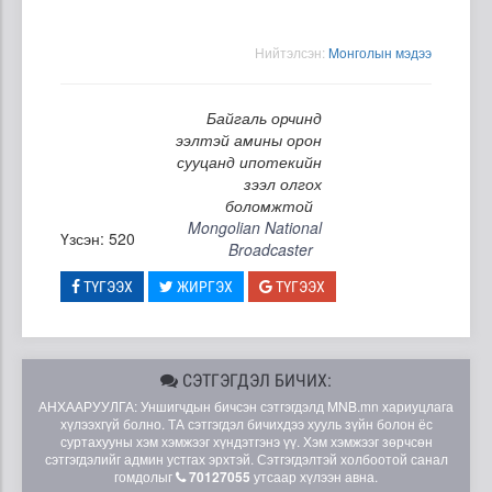
Нийтэлсэн:
Moнголын мэдээ
Байгаль орчинд
ээлтэй амины орон
сууцанд ипотекийн
зээл олгох
боломжтой
Mongolian National
Үзсэн: 520
Broadcaster
ТҮГЭЭХ
ЖИРГЭХ
ТҮГЭЭХ
СЭТГЭГДЭЛ БИЧИХ:
АНХААРУУЛГА: Уншигчдын бичсэн сэтгэгдэлд MNB.mn хариуцлага
хүлээхгүй болно. ТА сэтгэгдэл бичихдээ хууль зүйн болон ёс
суртахууны хэм хэмжээг хүндэтгэнэ үү. Хэм хэмжээг зөрчсөн
сэтгэгдэлийг админ устгах эрхтэй. Сэтгэгдэлтэй холбоотой санал
гомдолыг
70127055
утсаар хүлээн авна.