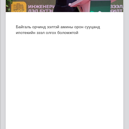
Байгаль орчинд ээлтэй амины орон сууцанд
ипотекийн зээл олгох боломжтой