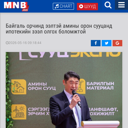
CHART
ШУУД
Байгаль орчинд ээлтэй амины орон сууцанд
ипотекийн зээл олгох боломжтой
2026-05-16 09:18:44