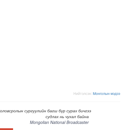
-ийг төр, хувийн хэвшлийн түншлэлээр хэрэгжүүлэх тог..
Нийтэлсэн:
Moнголын мэдээ
оловсролын сургуулийн багш бүр сурах бичгээ
судлах нь чухал байна
Mongolian National Broadcaster