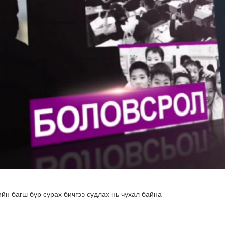
мар байх вэ
йн багш бүр сурах бичгээ судлах нь чухал байна