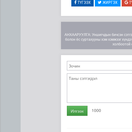
ТҮГЭЭХ
ЖИРГЭХ
Т
АНХААРУУЛГА: Уншигчдын бичсэн сэтгэгд
болон ёс суртахууны хэм хэмжээг хүндэт
холбоотой 
Цэнхэр бүсэд гал түймэр га
1000
Илгээх