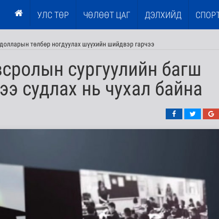
УЛС ТӨР
ЧӨЛӨӨТ ЦАГ
ДЭЛХИЙД
СПОР
.долларын төлбөр ногдуулах шүүхийн шийдвэр гарчээ
всролын сургуулийн багш
гээ судлах нь чухал байна