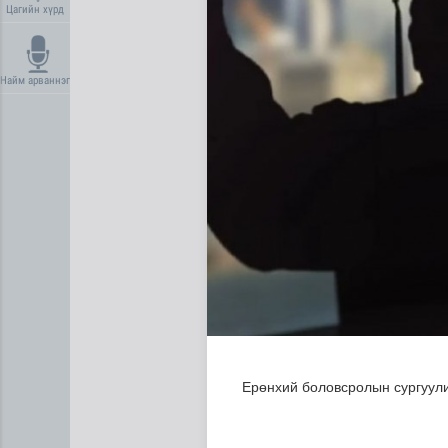
Цагийн хүрд
Найм арваннэг
Ирэх 10 хоногт цаг агаар я
Ерөнхий боловсролын сургуули