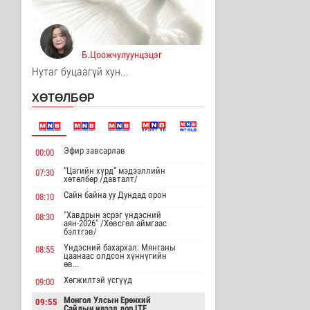
Д.Нацагдоржийн
мэндэлсний 120
жилийн ойд зориулс..
Танин мэдэхүй
4 цаг 39 минутын өмнө
Б.Цоожчулуунцэцэг
Нутаг буцаагүй хун...
Хүннүгийн язгууртны
оршуулгын дурсгалт
ХӨТӨЛБӨР
газрууд Ю..
Танин мэдэхүй
4 цаг 42 минутын өмнө
Манай улс Польш
Эфир завсарлав
00:00
улстай хөдөө аж ахуйн
салбарт өр..
“Цагийн хүрд” мэдээллийн
07:30
хөтөлбөр /давталт/
Улс төр
Сайн байна уу Дундад орон
4 цаг 47 минутын өмнө
08:10
"Хавдрын эсрэг үндэсний
08:30
Одон орны судлаачид
аян-2026" /Хөвсгөл аймгаас
бэлтгэв/
нарны гадаргын
хамгийн өндөр..
Үндэсний бахархал: Мянганы
08:55
цаанаас олдсон хүннүгийн
Дэлхийд
өв...
4 цаг 51 минутын өмнө
Хөгжилтэй үсгүүд
09:00
Боловсролын сайд
Монгол Улсын Ерөнхий
09:55
Л.Энх-Амгалан
Сайдын ивээл дор ITF