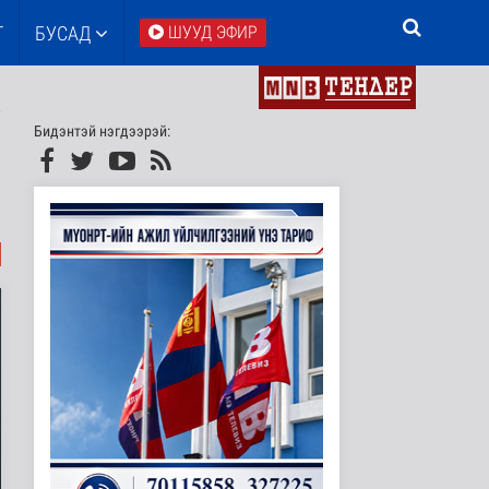
Т
БУСАД
ШУУД ЭФИР
Бидэнтэй нэгдээрэй: