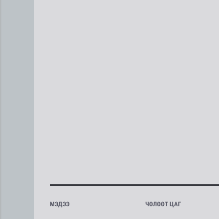
МЭДЭЭ
ЧӨЛӨӨТ ЦАГ