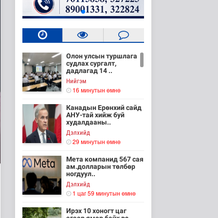
Олон улсын туршлага
судлах сургалт,
дадлагад 14 ..
Нийгэм
16 минутын өмнө
Канадын Ерөнхий сайд
АНУ-тай хийж буй
худалдааны..
Дэлхийд
29 минутын өмнө
Мета компанид 567 сая
ам.долларын төлбөр
ногдуул..
Дэлхийд
1 цаг 59 минутын өмнө
Ирэх 10 хоногт цаг