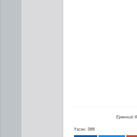
“Нүүрс пиролизийн үйлдвэр”
Ерөнхий б
Үзсэн: 388