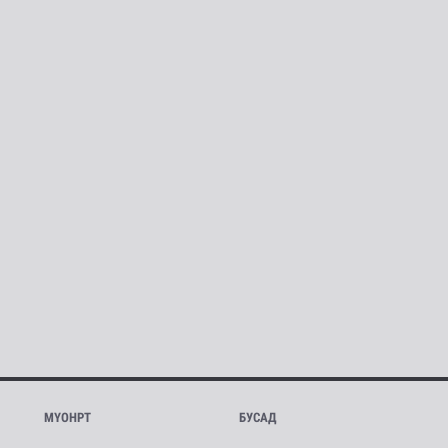
МҮОНРТ
БУСАД