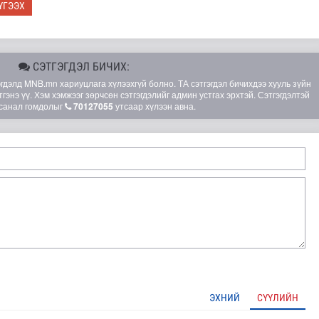
ҮГЭЭХ
СЭТГЭГДЭЛ БИЧИХ:
элд MNB.mn хариуцлага хүлээхгүй болно. ТА сэтгэгдэл бичихдээ хууль зүйн
гэнэ үү. Хэм хэмжээг зөрчсөн сэтгэгдэлийг админ устгах эрхтэй. Сэтгэгдэлтэй
санал гомдолыг
70127055
утсаар хүлээн авна.
рсан үед хариу арга хэмжээний дадлага сургуулийг зох..
ЭХНИЙ
СҮҮЛИЙН