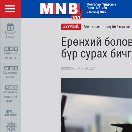
Мета компанид 567 сая ам
ШУУРХАЙ:
8-р сар 7
Баасан
Ерөнхий боло
бүр сурах бич
Үндэсний
телевиз
2026-05-16 09:32:14
Монголын
мэдээ
Монголын
Үндэсний
радио