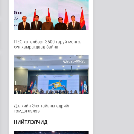
2 цаг 11 минутын өмнө
Нийслэлийн цэцэрлэгт
хамрагдах I шатны
бүртгэл э..
Нийгэм
2 цаг 23 минутын өмнө
ITEC хөтөлбөрт 3500 гаруй монгол
хүн хамрагдаад байна
Долоодугаар сард
709.503 зөрчил
бүртгэгджээ
2025-09-23
Нийгэм
3 цаг 30 минутын өмнө
Мал угаалгын ажил
үргэлжилж байна
Нийгэм
3 цаг 33 минутын өмнө
Дэлхийн Энх тайвны өдрийг
тэмдэглэлээ
Хогноос эрчим хүч
үйлдвэрлэх үйлдвэр 34
МВт-ын х..
НИЙТЛЭЛЧИД
Нийгэм
3 цаг 51 минутын өмнө