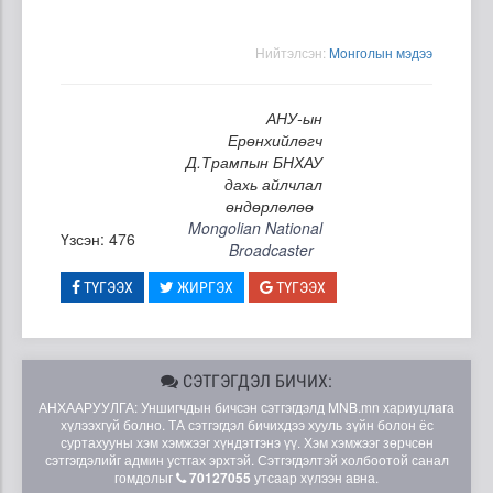
Нийтэлсэн:
Moнголын мэдээ
АНУ-ын
Ерөнхийлөгч
Д.Трампын БНХАУ
дахь айлчлал
өндөрлөлөө
Mongolian National
Үзсэн: 476
Broadcaster
ТҮГЭЭХ
ЖИРГЭХ
ТҮГЭЭХ
СЭТГЭГДЭЛ БИЧИХ:
АНХААРУУЛГА: Уншигчдын бичсэн сэтгэгдэлд MNB.mn хариуцлага
хүлээхгүй болно. ТА сэтгэгдэл бичихдээ хууль зүйн болон ёс
суртахууны хэм хэмжээг хүндэтгэнэ үү. Хэм хэмжээг зөрчсөн
сэтгэгдэлийг админ устгах эрхтэй. Сэтгэгдэлтэй холбоотой санал
гомдолыг
70127055
утсаар хүлээн авна.