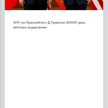
АНУ-ын Ерөнхийлөгч Д.Трампын БНХАУ дахь
айлчлал өндөрлөлөө