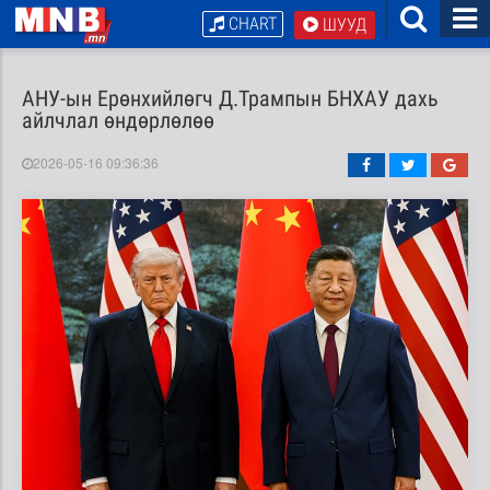
CHART
ШУУД
АНУ-ын Ерөнхийлөгч Д.Трампын БНХАУ дахь
айлчлал өндөрлөлөө
2026-05-16 09:36:36