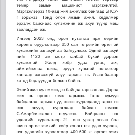
төмөр замын машинист мэргэжилтэй.
Мэргэжлээрээ 10-аад жил ажиллаж байгаад БНСУ-
г зорьжээ. Тэнд олон янзын ажил, хөдөлмөр
эрхэлж байснаас хүлэмжийн аж ахуй түүнд маш
таалагдсан аж.
Ингээд 2023 онд орон нутагтаа ирж өөрийн
хөрөнгө оруулалтаар 250 сая төгрөгийн өртөгтэй
хүлэмжийн аж ахуйгаа байгуулжээ. Эдний аж ахуй
нийт 1120 ам метр талбай бүхий дөрвөн
хүлэмжтэй. Жилд хоёр удаа ургац авч,
аймгийнхнаа шинэ, эрүүл хүнсний ногоогоор
хангаад зогсохгүй илүү гарсныг нь Улаанбаатар
хотод борлуулдаг болсон байна.
Эхний жил хүлэмжиндээ байцаа тарьсан аж. Дараа
жил нь өргөст хэмх тарьжээ. Гэтэл хүмүүс
байцаагаа тарьсан уу, хэзээ худалдаанд гарах вэ
гэж асууж, сураглаад байсан хэмээн
С.Амарбаясгалан өгүүлсэн. Байцааны нэг
удаагийн хураалтаар 21 тонн ургац авсан бол
шинэ өргөс хэмхийг хоёр хоногт нэг удаа хурааж,
нэг удаагийн хураалтаар 400-600 кг өргөст хэмх