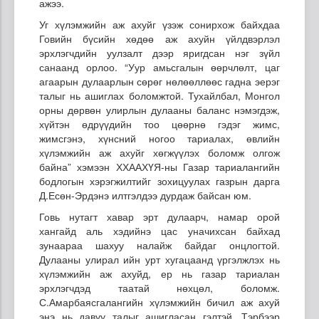
ажээ.
Уг хүлэмжийн аж ахуйг үзэж сонирхож байхдаа
Говийн бүсийн хөдөө аж ахуйн үйлдвэрлэл
эрхлэгчдийн уулзалт дээр яригдсан нэг зүйл
санаанд орлоо. “Уур амьсгалын өөрчлөлт, цаг
агаарын дулаарлын сөрөг нөлөөллөөс гадна эерэг
талыг нь ашиглах боломжтой. Тухайлбал, Монгол
орны дөрвөн улирлын дулааны баланс нэмэгдэж,
хүйтэн өдрүүдийн тоо цөөрнө гэдэг жимс,
жимсгэнэ, хүнсний ногоо тариалах, өвлийн
хүлэмжийн аж ахуйг хөгжүүлэх боломж олгож
байна” хэмээн ХХААХҮЯ-ны Газар тариалангийн
бодлогын хэрэгжилтийг зохицуулах газрын дарга
Д.Есөн-Эрдэнэ илтгэлдээ дурдаж байсан юм.
Говь нутагт хавар эрт дулаарч, намар орой
хангайд аль хэдийнэ цас уначихсан байхад
зунаараа шахуу налайж байдаг онцлогтой.
Дулааны улирал ийн урт хугацаанд үргэлжлэх нь
хүлэмжийн аж ахуйд, ер нь газар тариалан
эрхлэгчдэд таатай нөхцөл, боломж.
С.Амарбаясгалангийн хүлэмжийн бичил аж ахуй
энэ нь давуу талыг ашигласан гэлтэй. Тэрбээр