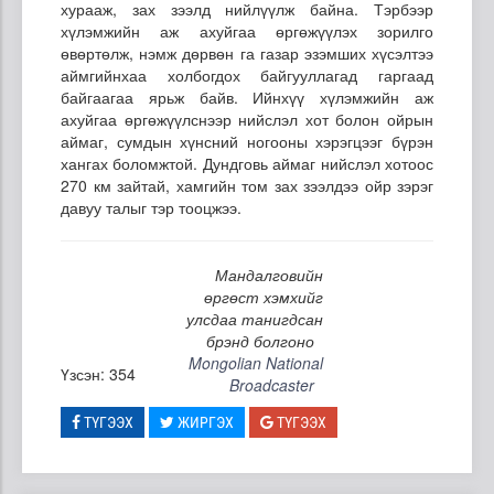
хурааж, зах зээлд нийлүүлж байна. Тэрбээр
хүлэмжийн аж ахуйгаа өргөжүүлэх зорилго
өвөртөлж, нэмж дөрвөн га газар эзэмших хүсэлтээ
аймгийнхаа холбогдох байгууллагад гаргаад
байгаагаа ярьж байв. Ийнхүү хүлэмжийн аж
ахуйгаа өргөжүүлснээр нийслэл хот болон ойрын
аймаг, сумдын хүнсний ногооны хэрэгцээг бүрэн
хангах боломжтой. Дундговь аймаг нийслэл хотоос
270 км зайтай, хамгийн том зах зээлдээ ойр зэрэг
давуу талыг тэр тооцжээ.
Мандалговийн
өргөст хэмхийг
улсдаа танигдсан
брэнд болгоно
Mongolian National
Үзсэн: 354
Broadcaster
ТҮГЭЭХ
ЖИРГЭХ
ТҮГЭЭХ