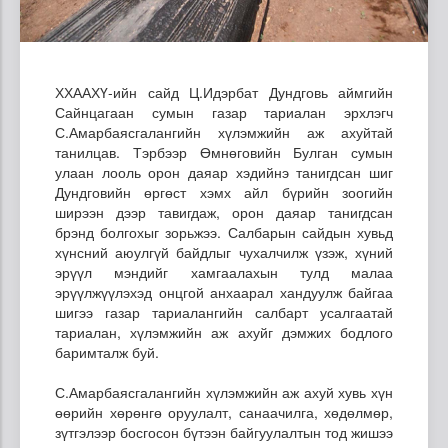
ХХААХҮ-ийн сайд Ц.Идэрбат Дундговь аймгийн
Сайнцагаан сумын газар тариалан эрхлэгч
С.Амарбаясгалангийн хүлэмжийн аж ахуйтай
танилцав. Тэрбээр Өмнөговийн Булган сумын
улаан лооль орон даяар хэдийнэ танигдсан шиг
Дундговийн өргөст хэмх айл бүрийн зоогийн
ширээн дээр тавигдаж, орон даяар танигдсан
брэнд болгохыг зорьжээ. Салбарын сайдын хувьд
хүнсний аюулгүй байдлыг чухалчилж үзэж, хүний
эрүүл мэндийг хамгаалахын тулд малаа
эрүүлжүүлэхэд онцгой анхаарал хандуулж байгаа
шигээ газар тариалангийн салбарт усалгаатай
тариалан, хүлэмжийн аж ахуйг дэмжих бодлого
баримталж буй.
С.Амарбаясгалангийн хүлэмжийн аж ахуй хувь хүн
өөрийн хөрөнгө оруулалт, санаачилга, хөдөлмөр,
зүтгэлээр босгосон бүтээн байгуулалтын тод жишээ