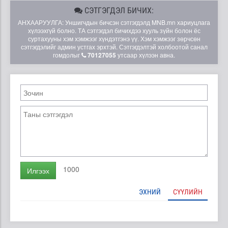
СЭТГЭГДЭЛ БИЧИХ:
АНХААРУУЛГА: Уншигчдын бичсэн сэтгэгдэлд MNB.mn хариуцлага
хүлээхгүй болно. ТА сэтгэгдэл бичихдээ хууль зүйн болон ёс
суртахууны хэм хэмжээг хүндэтгэнэ үү. Хэм хэмжээг зөрчсөн
сэтгэгдэлийг админ устгах эрхтэй. Сэтгэгдэлтэй холбоотой санал
гомдолыг
70127055
утсаар хүлээн авна.
1000
Илгээх
ЭХНИЙ
СҮҮЛИЙН