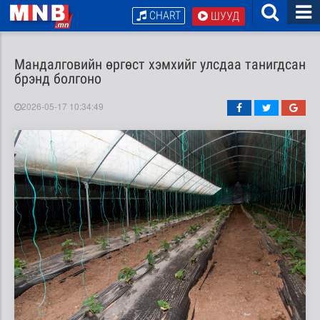
CHART
ШУУД
Мандалговийн өргөст хэмхийг улсдаа танигдсан
брэнд болгоно
2026-05-17 10:34:49