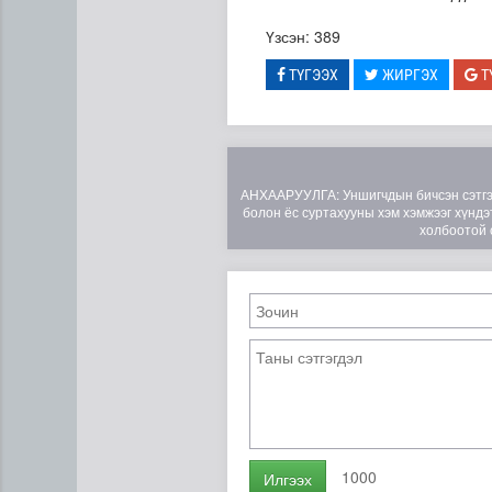
Үзсэн: 389
ТҮГЭЭХ
ЖИРГЭХ
Т
АНХААРУУЛГА: Уншигчдын бичсэн сэтгэгд
болон ёс суртахууны хэм хэмжээг хүндэт
холбоотой 
ЦАГ АГААР: Улаанбаатарт 
1000
Илгээх