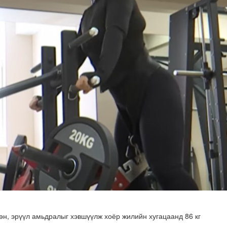
 буй 70 МВт-ын хүчин чадалтай ДЦС-ын технологийн анхн..
өн, эрүүл амьдралыг хэвшүүлж хоёр жилийн хугацаанд 86 кг