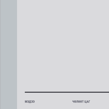
МЭДЭЭ
ЧӨЛӨӨТ ЦАГ