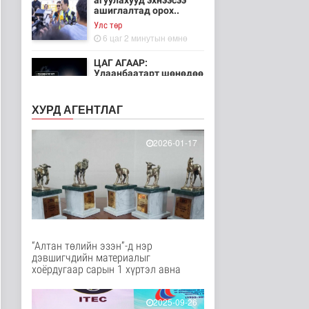
агуулахууд эхнээсээ
ашиглалтад орох..
Улс төр
6 цаг 2 минутын өмнө
ЦАГ АГААР:
Улаанбаатарт шөнөдөө
21 хэм дулаан
Байгаль орчин
ХУРД АГЕНТЛАГ
7 цаг 57 минутын өмнө
Хүүхдийн эрүүл,
2026-01-17
аюулгүй орчинд
суралцах нөхцөлий..
Нийгэм
8 цаг 46 минутын өмнө
“COP Time”-ийн
өргөтгөсөн хуралдаан
болж байна
“Алтан төлийн эзэн”-д нэр
Байгаль орчин
дэвшигчдийн материалыг
9 цаг 53 минутын өмнө
хоёрдугаар сарын 1 хүртэл авна
Туул гол дээгүүр 476
метр урт гүүр барьж
2025-09-26
байна