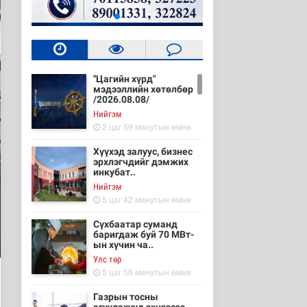
"Цагийн хүрд"
мэдээллийн хөтөлбөр
/2026.08.08/
Нийгэм
2 цаг 59 минутын өмнө
Хүүхэд залуус, бизнес
эрхлэгчдийг дэмжих
инкубат..
Нийгэм
5 цаг 42 минутын өмнө
Сүхбаатар суманд
баригдаж буй 70 МВт-
ын хүчин ча..
Улс төр
5 цаг 56 минутын өмнө
Газрын тосны