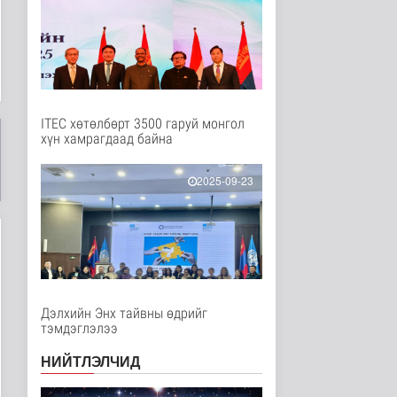
Нийгэм
9 цаг 8 минутын өмнө
Төслийн эхний 87 км-
ээс цааш үргэлжлэх
хэсгүүдэд..
Нийгэм
9 цаг 19 минутын өмнө
ITEC хөтөлбөрт 3500 гаруй монгол
хүн хамрагдаад байна
Ерөнхий сайд БНХАУ-
аас сар бүр 12-15
мянган тонн..
2025-09-23
Улс төр
9 цаг 24 минутын өмнө
Газар чөлөөлөлт, нөхөн
олговрын асуудлыг
хуулийн..
Нийгэм
9 цаг 27 минутын өмнө
Дэлхийн Энх тайвны өдрийг
тэмдэглэлээ
Бамбай хоншоорт
могойд хатгуулахаас
НИЙТЛЭЛЧИД
сэрэмжлээрэй
Эрүүл мэнд