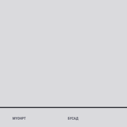
МҮОНРТ
БУСАД