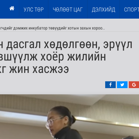
УЛС ТӨР
ЧӨЛӨӨТ ЦАГ
ДЭЛХИЙД
СПОР
эгчдийг дэмжих инкубатор төвүүдийг хотын захын хороо..
 дасгал хөдөлгөөн, эрүүл
вшүүлж хоёр жилийн
кг жин хасжээ