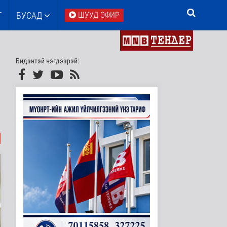
Т
БУСАД
ШУУД ЭФИР
Бидэнтэй нэгдээрэй: