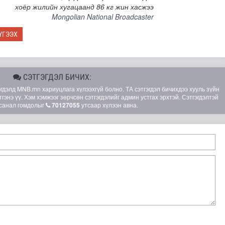
хоёр жилийн хугацаанд 86 кг жин хасжээ
Mongolian National Broadcaster
ҮГЭЭХ
СЭТГЭГДЭЛ БИЧИХ:
элд MNB.mn хариуцлага хүлээхгүй болно. ТА сэтгэгдэл бичихдээ хууль зүйн
гэнэ үү. Хэм хэмжээг зөрчсөн сэтгэгдэлийг админ устгах эрхтэй. Сэтгэгдэлтэй
санал гомдолыг
70127055
утсаар хүлээн авна.
шөнөдөө 21 хэм дулаан