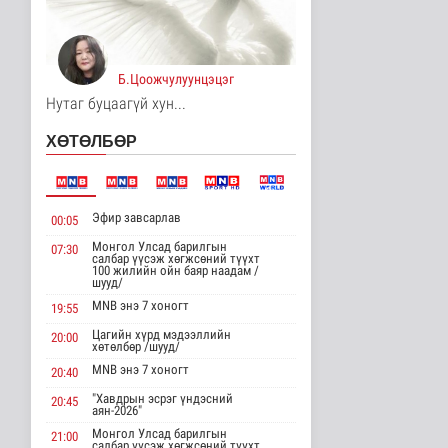
Унгар Улс эрчим хүчээ
хэмнэх зорилгоор
хязгаарла..
Дэлхийд
Б.Цоожчулуунцэцэг
12 цаг 28 минутын өмнө
Нутаг буцаагүй хун...
Явуулын төрийн
ХӨТӨЛБӨР
үйлчилгээгээр иргэд
жолооны болон..
Нийгэм
13 цаг 33 минутын өмнө
Эфир завсарлав
00:05
"Нүүдэлчдийн зан үйл,
баатарлаг тууль" эрдэм
Монгол Улсад барилгын
07:30
салбар үүсэж хөгжсөний түүхт
шин..
100 жилийн ойн баяр наадам /
Танин мэдэхүй
шууд/
13 цаг 44 минутын өмнө
MNB энэ 7 хоногт
19:55
Цагийн хүрд мэдээллийн
МҮОНРТ-ийн Үндэсний
20:00
хөтөлбөр /шууд/
зөвлөлийн даргаар
Н.Монсор д..
MNB энэ 7 хоногт
20:40
Нийгэм
"Хавдрын эсрэг үндэсний
20:45
13 цаг 48 минутын өмнө
аян-2026"
Монгол Улсад барилгын
21:00
АНУ полисиликон
салбар үүсэж хөгжсөний түүхт