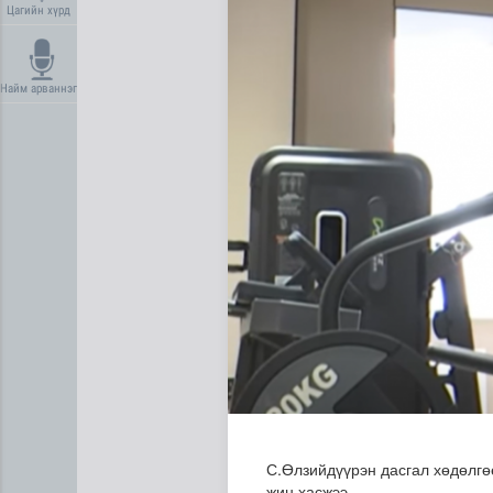
Цагийн хүрд
Найм арваннэг
Сүхбаатар суманд баригдаж
С.Өлзийдүүрэн дасгал хөдөлгө
жин хасжээ