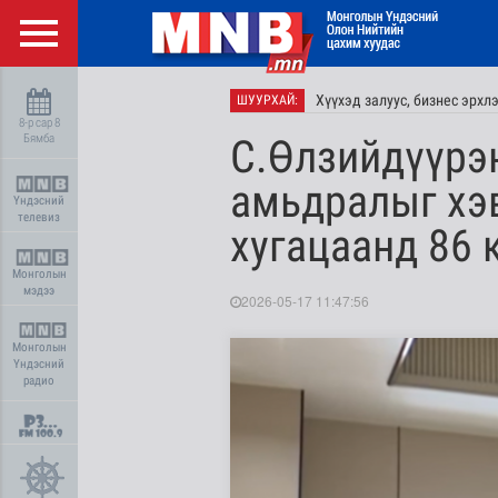
Хүүхэд залуус, бизнес эрхл
ШУУРХАЙ:
8-р сар 8
Бямба
С.Өлзийдүүрэн
амьдралыг хэ
Үндэсний
телевиз
хугацаанд 86 
Монголын
мэдээ
2026-05-17 11:47:56
Монголын
Үндэсний
радио