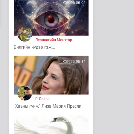
12 цаг 35 минутын өмнө
2026-06-04
Ц.Идэрбат: Мал
эмнэлгийн салбарын
өрсөлдөх чадва..
Нийгэм
12 цаг 43 минутын өмнө
Лханаагийн Мөнхтөр
Геологи, хайгуулын
Билгийн нүдээ гэж...
салбарт “Oxus Metals
AI” комп..
Улс төр
2026-05-14
12 цаг 58 минутын өмнө
COP17 хурлын үеэр
"Нарантуул",
"Дүнжингарав" худ..
Нийгэм
12 цаг 6 минутын өмнө
Р.Слава
"Хааны гүнж” Лиза Мария Пресли
Европ дахь "Монгол гэр"
зусланд 8 улсаас 35
хүүх..
2026-05-14
Энтертайнмент
12 цаг 14 минутын өмнө