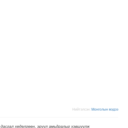
хнээсээ ашиглалтад ороход бэлэн болжээ
Нийтэлсэн:
Moнголын мэдээ
 дасгал хөдөлгөөн, эрүүл амьдралыг хэвшүүлж