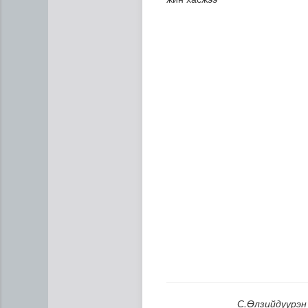
Газрын тосны агуулахууд э
С.Өлзийдүүрэн