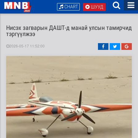
CHART
ШУУД
Нисэх загварын ДАШТ-д манай улсын тамирчид
тэргүүлжээ
2026-05-17 11:52:00