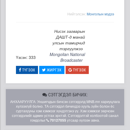
Нийтэлсэн:
Moнголын мэдээ
Нисэх загварын
ДАШТ-д манай
улсын тамирчид
тэргүүлжээ
Mongolian National
Үзсэн: 333
Broadcaster
ТҮГЭЭХ
ЖИРГЭХ
ТҮГЭЭХ
СЭТГЭГДЭЛ БИЧИХ:
АНХААРУУЛГА: Уншигчдын бичсэн сэтгэгдэлд MNB.mn хариуцлага
хүлээхгүй болно. ТА сэтгэгдэл бичихдээ хууль зүйн болон ёс
суртахууны хэм хэмжээг хүндэтгэнэ үү. Хэм хэмжээг зөрчсөн
сэтгэгдэлийг админ устгах эрхтэй. Сэтгэгдэлтэй холбоотой санал
гомдолыг
70127055
утсаар хүлээн авна.