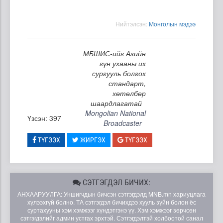
Нийтэлсэн:
Moнголын мэдээ
МБШИС-ийг Азийн
гүн ухааны их
сургууль болгох
стандарт,
хөтөлбөр
шаардлагатай
Mongolian National
Үзсэн: 397
Broadcaster
ТҮГЭЭХ
ЖИРГЭХ
ТҮГЭЭХ
СЭТГЭГДЭЛ БИЧИХ:
АНХААРУУЛГА: Уншигчдын бичсэн сэтгэгдэлд MNB.mn хариуцлага
хүлээхгүй болно. ТА сэтгэгдэл бичихдээ хууль зүйн болон ёс
суртахууны хэм хэмжээг хүндэтгэнэ үү. Хэм хэмжээг зөрчсөн
сэтгэгдэлийг админ устгах эрхтэй. Сэтгэгдэлтэй холбоотой санал