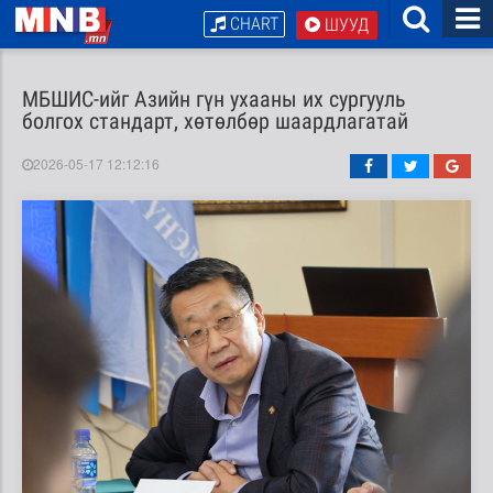
CHART
ШУУД
МБШИС-ийг Азийн гүн ухааны их сургууль
болгох стандарт, хөтөлбөр шаардлагатай
2026-05-17 12:12:16