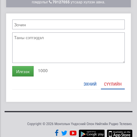
гомдолыг
70127055
утсаар хүлээн авна.
1000
Илгээх
ЭХНИЙ
СҮҮЛИЙН
Copyright © 2026 Монголын Үндэсний Олон Нийтийн Радио Телевиз.