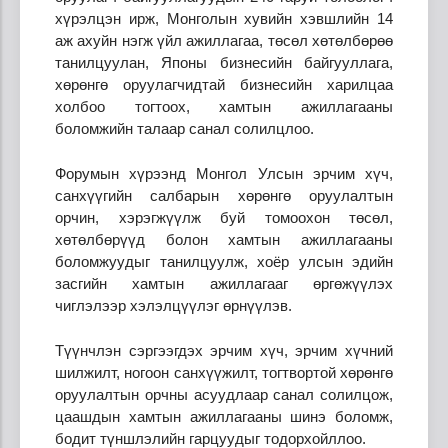
хүрэлцэн ирж, Монголын хувийн хэвшлийн 14
аж ахуйн нэгж үйл ажиллагаа, төсөл хөтөлбөрөө
танилцуулан, Японы бизнесийн байгууллага,
хөрөнгө оруулагчидтай бизнесийн харилцаа
холбоо тогтоох, хамтын ажиллагааны
боломжийн талаар санал солилцлоо.
Форумын хүрээнд Монгол Улсын эрчим хүч,
санхүүгийн салбарын хөрөнгө оруулалтын
орчин, хэрэгжүүлж буй томоохон төсөл,
хөтөлбөрүүд болон хамтын ажиллагааны
боломжуудыг танилцуулж, хоёр улсын эдийн
засгийн хамтын ажиллагааг өргөжүүлэх
чиглэлээр хэлэлцүүлэг өрнүүлэв.
Түүнчлэн сэргээгдэх эрчим хүч, эрчим хүчний
шилжилт, ногоон санхүүжилт, тогтвортой хөрөнгө
оруулалтын орчны асуудлаар санал солилцож,
цаашдын хамтын ажиллагааны шинэ боломж,
бодит түншлэлийн гарцуудыг тодорхойллоо.