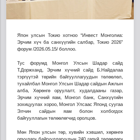
Япон улсын Токио хотноо “Инвест Монголиа:
Эрчим хүч ба санхүүгийн салбар, Токио 2026”
форум /2026.05.15/ боллоо.
Тус форумд Монгол Улсын Шадар сайд
Т.Доржханд, Эрчим хүчний сайд Б.Найдалаа
тэргүүтэй төрийн байгууллагуудын төлөөлөл,
тухайлбал Монгол Улсын Шадар сайдын Ажлын
алба, Хөрөнгө оруулалт, худалдааны газар,
Эрчим хүчний яам, Монгол банк, Санхүүгийн
зохицуулах хороо, Монгол Улсаас Японд суугаа
Элчин сайдын яам болон холбогдох
байгууллагын төлөөлөгчид оролцов.
Мөн Япон улсын төр, хувийн хэвшил, хөрөнгө
оруулагч байгууллагуудын 240 гаруй төлөөлөгч