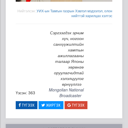
Нийтэлсэн:
УИХ-ын Тамгын газрын Хэвлэл мэдээлэл, олон
нийттэй харилцах хэлтэс
Сэргээгдэх эрчим
хүч, ногоон
санхүүжилтийн
хамтын
ажиллагааны
талаар Японы
хөрөнгө
оруулагчидтай
хэлэлцүүлэг
өрнүүллээ
Mongolian National
Үзсэн: 363
Broadcaster
ТҮГЭЭХ
ЖИРГЭХ
ТҮГЭЭХ