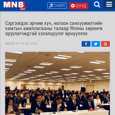
CHART
ШУУД
Сэргээгдэх эрчим хүч, ногоон санхүүжилтийн
хамтын ажиллагааны талаар Японы хөрөнгө
оруулагчидтай хэлэлцүүлэг өрнүүллээ
2026-05-19 09:13:44