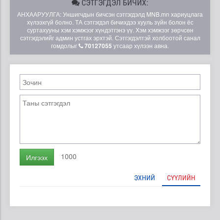
СЭТГЭГДЭЛ БИЧИХ:
АНХААРУУЛГА: Уншигчдын бичсэн сэтгэгдэлд MNB.mn хариуцлага
хүлээхгүй болно. ТА сэтгэгдэл бичихдээ хууль зүйн болон ёс
суртахууны хэм хэмжээг хүндэтгэнэ үү. Хэм хэмжээг зөрчсөн
сэтгэгдэлийг админ устгах эрхтэй. Сэтгэгдэлтэй холбоотой санал
гомдолыг
70127055
утсаар хүлээн авна.
1000
Илгээх
ЭХНИЙ
СҮҮЛИЙН