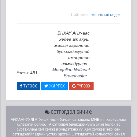
Нийтэлсэн:
Moнголын мэдээ
БНХАУ АНУ-аас
хөдөө аж ахуй,
малын гаралтай
бүтээгдэхүүний
импортоо
нэмэгдүүлнэ
Mongolian National
Үзсэн: 451
Broadcaster
ТҮГЭЭХ
ЖИРГЭХ
ТҮГЭЭХ
СЭТГЭГДЭЛ БИЧИХ:
АНХААРУУЛГА: Уншигчдын бичсэн сэтгэгдэлд MNB.mn хариуцлага
хүлээхгүй болно. ТА сэтгэгдэл бичихдээ хууль зүйн болон ёс
суртахууны хэм хэмжээг хүндэтгэнэ үү. Хэм хэмжээг зөрчсөн
сэтгэгдэлийг админ устгах эрхтэй. Сэтгэгдэлтэй холбоотой санал