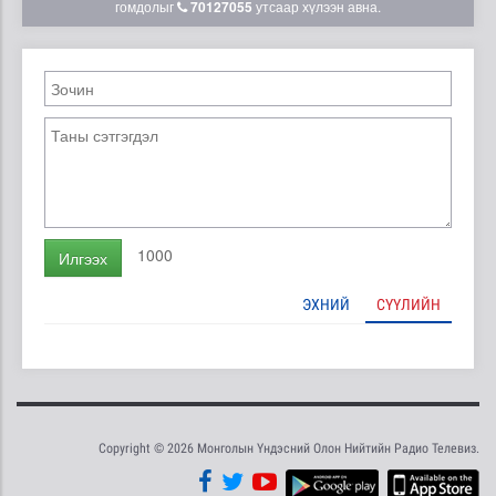
гомдолыг
70127055
утсаар хүлээн авна.
1000
Илгээх
ЭХНИЙ
СҮҮЛИЙН
Copyright © 2026 Монголын Үндэсний Олон Нийтийн Радио Телевиз.