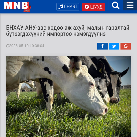
CHART
ШУУД
БНХАУ АНУ-аас хөдөө аж ахуй, малын гаралтай
бүтээгдэхүүний импортоо нэмэгдүүлнэ
2026-05-19 10:38:04