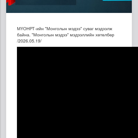
МҮОНРТ-ийн "Монголын мэдээ" суваг мэдээлж
байна. "Монголын мэдээ" мэдээллийн хөтөлбөр
/2026.05.19/