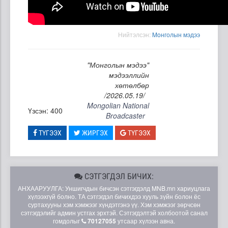
Нийтэлсэн:
Moнголын мэдээ
"Монголын мэдээ"
мэдээллийн
хөтөлбөр
/2026.05.19/
Mongolian National
Үзсэн: 400
Broadcaster
ТҮГЭЭХ
ЖИРГЭХ
ТҮГЭЭХ
СЭТГЭГДЭЛ БИЧИХ:
АНХААРУУЛГА: Уншигчдын бичсэн сэтгэгдэлд MNB.mn хариуцлага
хүлээхгүй болно. ТА сэтгэгдэл бичихдээ хууль зүйн болон ёс
суртахууны хэм хэмжээг хүндэтгэнэ үү. Хэм хэмжээг зөрчсөн
сэтгэгдэлийг админ устгах эрхтэй. Сэтгэгдэлтэй холбоотой санал
гомдолыг
70127055
утсаар хүлээн авна.