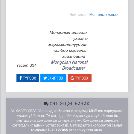
Нийтэлсэн:
Moнголын мэдээ
Монголын анагаах
ухааны
мэргэжилтнүүдийн
холбоо мэдээлэл
хийж байна
Mongolian National
Үзсэн: 334
Broadcaster
ТҮГЭЭХ
ЖИРГЭХ
ТҮГЭЭХ
СЭТГЭГДЭЛ БИЧИХ:
АНХААРУУЛГА: Уншигчдын бичсэн сэтгэгдэлд MNB.mn хариуцлага
хүлээхгүй болно. ТА сэтгэгдэл бичихдээ хууль зүйн болон ёс
суртахууны хэм хэмжээг хүндэтгэнэ үү. Хэм хэмжээг зөрчсөн
сэтгэгдэлийг админ устгах эрхтэй. Сэтгэгдэлтэй холбоотой санал
гомдолыг
70127055
утсаар хүлээн авна.