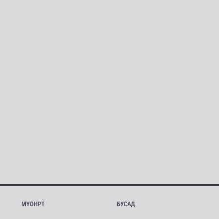
МҮОНРТ
БУСАД