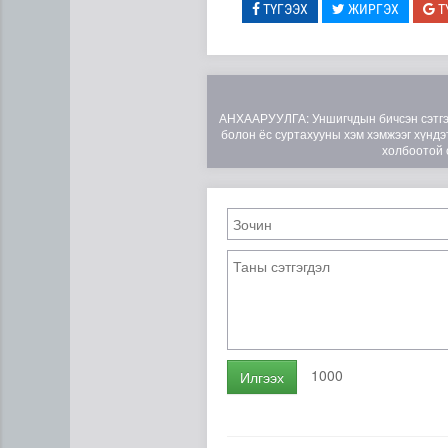
ТҮГЭЭХ
ЖИРГЭХ
Т
АНХААРУУЛГА: Уншигчдын бичсэн сэтгэгд
болон ёс суртахууны хэм хэмжээг хүндэт
холбоотой 
НҮБ-ын Хөгжлийн хөтөлбөри
1000
Илгээх