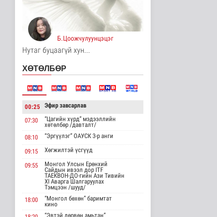
Нэгдүгээр ангийн
элсэлтийг E-Mongolia-
аар зохион..
Нийгэм
Б.Цоожчулуунцэцэг
16 цаг 48 минутын өмнө
Нутаг буцаагүй хун...
Олон улсын Таеквон-
догийн Ази тивийн
ХӨТӨЛБӨР
аварга шалг..
Cпорт
17 цаг 48 минутын өмнө
Эфир завсарлав
00:25
Засгийн газрын ээлжит
хуралдаанаас гаргасан
“Цагийн хүрд” мэдээллийн
07:30
шийд..
хөтөлбөр /давталт/
Улс төр
“Эргүүлэг” ОАУСК 3-р анги
08:10
17 цаг 50 минутын өмнө
Хөгжилтэй үсгүүд
09:15
Жил бүр 500-700 толгой
Монгол Улсын Ерөнхий
09:55
тарвагыг сэргээн болон
Сайдын ивээл дор ITF
сэ..
ТАЕКВОН-ДО-гийн Ази Тивийн
XI Аварга Шалгаруулах
Байгаль орчин
Тэмцээн /шууд/
17 цаг 56 минутын өмнө
“Монгол бөхөн” баримтат
18:00
кино
Төслийн хүрээнд
“Эвтэй дөрвөн амьтан”
18:20