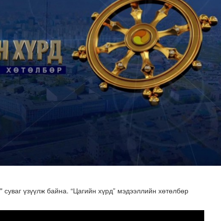
7 бага хурлын бэлтгэл ажлын талаар мэдээлэл сонслоо
суваг үзүүлж байна. “Цагийн хүрд” мэдээллийн хөтөлбөр