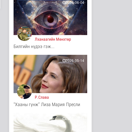
15 цаг 55 минутын өмнө
2026-06-04
ЗГ: Санхүүгийн
хэмнэлтийн горимд
эрүүл мэндийн с..
Улс төр
15 цаг 56 минутын өмнө
Лханаагийн Мөнхтөр
ЗГ: Автобензин, дизель
Билгийн нүдээ гэж...
түлшний онцгой албан
татв..
15 цагийн өмнө
Улс төр
2026-05-14
Авто замын барилгын
ажлын нийт гүйцэтгэл
74.5 ху..
Нийгэм
15 цаг 5 минутын өмнө
Р.Слава
"Хааны гүнж” Лиза Мария Пресли
Увс аймагт тарваган
тахлын байгалийн
голомтын та..
2026-05-14
Нийгэм
16 цаг 34 минутын өмнө