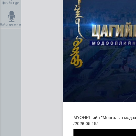
Цагийн хүрд
Найм арваннэг
НИТХ-ын төлөөлөгчид COP1
МҮОНРТ-ийн "Монголын мэдээ" 
/2026.05.19/