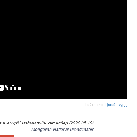
эгийн хээрийн үзэсгэлэн гаргажээ
Нийтэлсэн:
Цагийн хүрд
гийн хүрд” мэдээллийн хөтөлбөр /2026.05.19/
Mongolian National Broadcaster