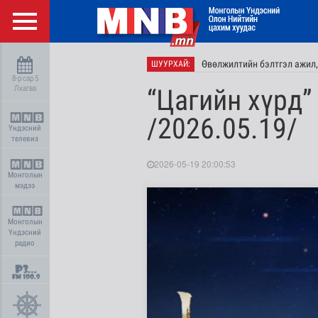
Өвөлжилтийн бэлтгэл ажил,
ШУУРХАЙ:
8-р сар 5
Лхагва
“Цагийн хүрд”
/2026.05.19/
Үндэсний
телевиз
2026-05-19 20:00:53
Монголын
мэдээ
Монголын
Үндэсний
радио