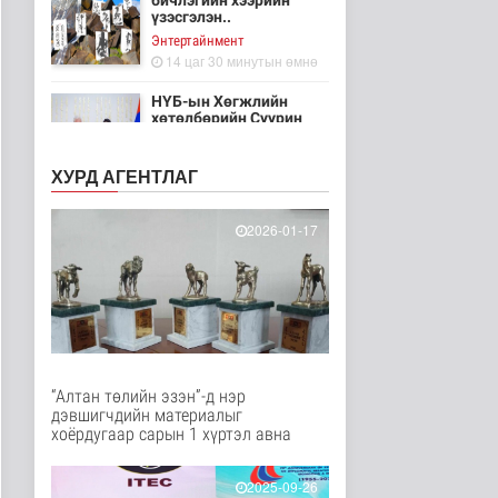
бичлэгийн хээрийн
үзэсгэлэн..
Энтертайнмент
14 цаг 30 минутын өмнө
НҮБ-ын Хөгжлийн
хөтөлбөрийн Суурин
төлөөлөгч Итг..
Улс төр
ХУРД АГЕНТЛАГ
14 цаг 41 минутын өмнө
“Шатах тослох
2026-01-17
материал” нийлүүлэх
нийлүүлэгчийг ..
Нийгэм
14 цаг 10 минутын өмнө
“Улаанбаатар трам”
төслийг бүрэн
хэрэгжүүлснээр ..
“Алтан төлийн эзэн”-д нэр
Нийгэм
дэвшигчдийн материалыг
14 цаг 21 минутын өмнө
хоёрдугаар сарын 1 хүртэл авна
ЦАГ АГААР:
Улаанбаатарт шөнөдөө
2025-09-26
16 хэм дулаан