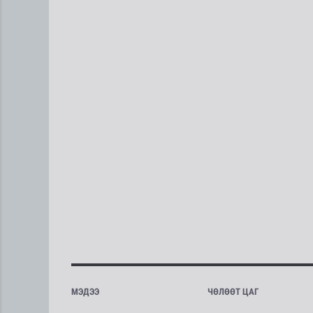
МЭДЭЭ
ЧӨЛӨӨТ ЦАГ