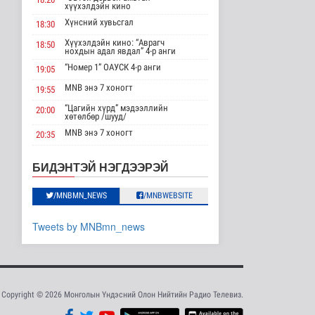
суурилуулсан зарлан
хүүхэлдэйн кино
мэдээллийн д..
Хүнсний хувьсгал
18:30
Нийгэм
17 цаг 3 минутын өмнө
Хүүхэлдэйн кино: “Аврагч
18:50
нохдын адал явдал” 4-р анги
Дэлхийн цаа бугын
“Номер 1” ОАУСК 4-р анги
19:05
малчдын VIII их хурал
MNB энэ 7 хоногт
Цагаанну..
19:55
Нийгэм
“Цагийн хүрд” мэдээллийн
20:00
17 цаг 4 минутын өмнө
хөтөлбөр /шууд/
MNB энэ 7 хоногт
20:35
Монгол Улс АИ-92
шатахууны 11 хоногийн
Монгол 99 “Би монгол хүн”
20:40
Дорноговь аймгаас /шууд/
нөөцтэй б..
БИДЭНТЭЙ НЭГДЭЭРЭЙ
“Эргүүлэг” ОАУСК 4-р анги
Улс төр
22:10
17 цаг 26 минутын өмнө
/MNBMN_NEWS
/MNBWEBSITE
“Гэрэлтэй цонх” үдшийн
23:25
хөтөлбөр
БНХАУ-ын Ляонин
Tweets by MNBmn_news
мужийн төлөөлөгчид
НИТХ-ын үйл а..
Нийгэм
18 цаг 3 минутын өмнө
“Шинэ тойрог зам”
Copyright © 2026 Монголын Үндэсний Олон Нийтийн Радио Телевиз.
төсөл хэрэгжсэнээр
хөдөлгөөний..