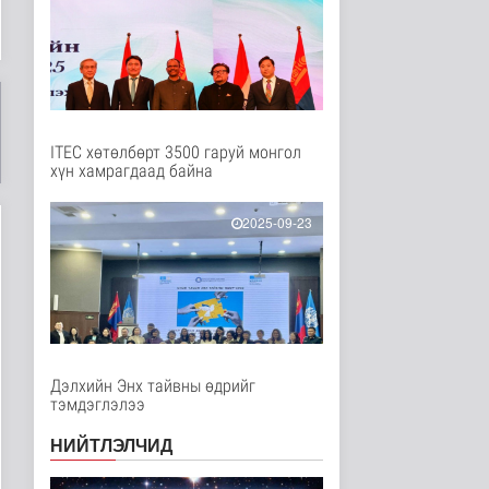
Байгаль орчин
15 цаг 44 минутын өмнө
ЗГ: 16 төрлийн эмийг
нэг эх үүсвэрээс
худалдан а..
Улс төр
15 цаг 50 минутын өмнө
ITEC хөтөлбөрт 3500 гаруй монгол
хүн хамрагдаад байна
ЗГ: Монгол Улс
“COP17”-д “Тал хээрийн
төлөвлөгөө..
2025-09-23
Улс төр
15 цаг 52 минутын өмнө
ЗГ: Нөөцийн махны
худалдаа,
борлуулалтыг нээлттэ..
Улс төр
15 цаг 54 минутын өмнө
Дэлхийн Энх тайвны өдрийг
тэмдэглэлээ
Өнөөдрийн байдлаар
277 хүүхдийг 18 улсын
НИЙТЛЭЛЧИД
иргэн, ..
Нийгэм