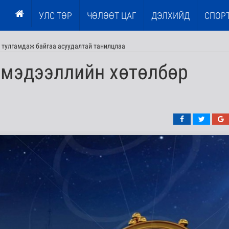
УЛС ТӨР
ЧӨЛӨӨТ ЦАГ
ДЭЛХИЙД
СПОР
 тулгамдаж байгаа асуудалтай танилцлаа
 мэдээллийн хөтөлбөр