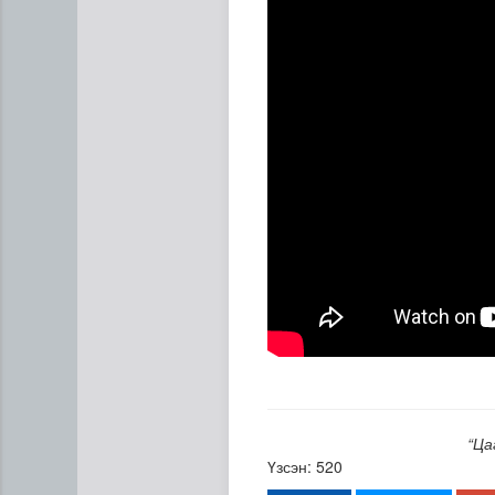
”Хаадын бичээс" уран бичл
“Ца
Үзсэн: 520