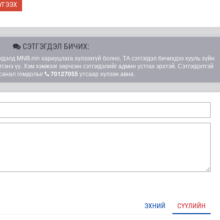
ҮГЭЭХ
СЭТГЭГДЭЛ БИЧИХ:
элд MNB.mn хариуцлага хүлээхгүй болно. ТА сэтгэгдэл бичихдээ хууль зүйн
гэнэ үү. Хэм хэмжээг зөрчсөн сэтгэгдэлийг админ устгах эрхтэй. Сэтгэгдэлтэй
санал гомдолыг
70127055
утсаар хүлээн авна.
йн Суурин төлөөлөгч Итгэмжлэх захидлаа гардуулав
ЭХНИЙ
СҮҮЛИЙН