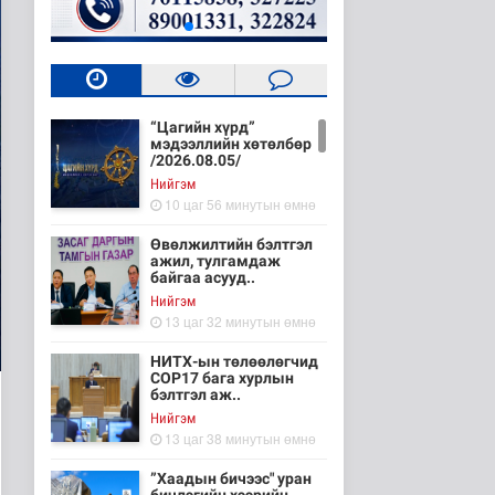
“Цагийн хүрд”
мэдээллийн хөтөлбөр
/2026.08.05/
Нийгэм
10 цаг 56 минутын өмнө
Өвөлжилтийн бэлтгэл
ажил, тулгамдаж
байгаа асууд..
Нийгэм
13 цаг 32 минутын өмнө
НИТХ-ын төлөөлөгчид
COP17 бага хурлын
бэлтгэл аж..
Нийгэм
13 цаг 38 минутын өмнө
”Хаадын бичээс" уран