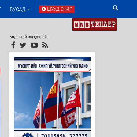
Т
БУСАД
ШУУД ЭФИР
Бидэнтэй нэгдээрэй: