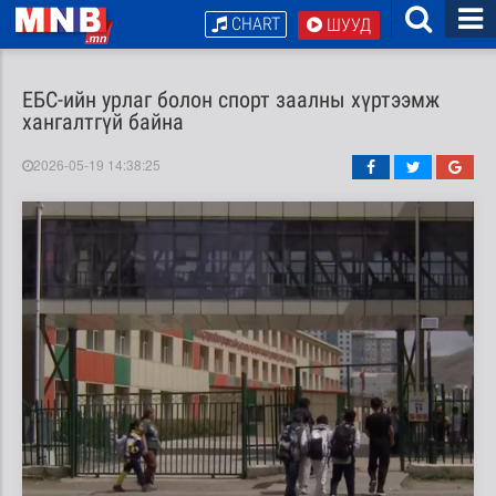
CHART
ШУУД
ЕБС-ийн урлаг болон спорт заалны хүртээмж
хангалтгүй байна
2026-05-19 14:38:25