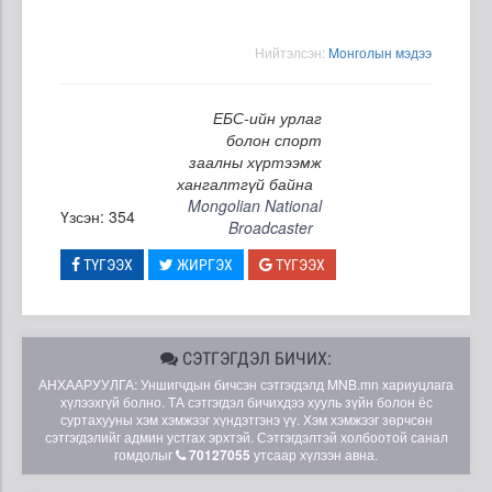
Нийтэлсэн:
Moнголын мэдээ
ЕБС-ийн урлаг
болон спорт
заалны хүртээмж
хангалтгүй байна
Mongolian National
Үзсэн: 354
Broadcaster
ТҮГЭЭХ
ЖИРГЭХ
ТҮГЭЭХ
СЭТГЭГДЭЛ БИЧИХ:
АНХААРУУЛГА: Уншигчдын бичсэн сэтгэгдэлд MNB.mn хариуцлага
хүлээхгүй болно. ТА сэтгэгдэл бичихдээ хууль зүйн болон ёс
суртахууны хэм хэмжээг хүндэтгэнэ үү. Хэм хэмжээг зөрчсөн
сэтгэгдэлийг админ устгах эрхтэй. Сэтгэгдэлтэй холбоотой санал
гомдолыг
70127055
утсаар хүлээн авна.