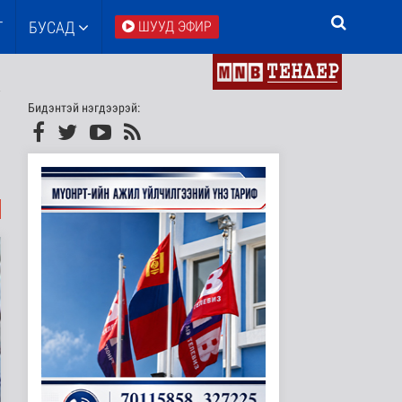
Т
БУСАД
ШУУД ЭФИР
Бидэнтэй нэгдээрэй: