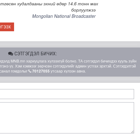
тгөсөн худалдааны эхний өдөр 14.6 тонн мах
борлуулжээ
Mongolian National Broadcaster
ҮГЭЭХ
СЭТГЭГДЭЛ БИЧИХ:
элд MNB.mn хариуцлага хүлээхгүй болно. ТА сэтгэгдэл бичихдээ хууль зүйн
гэнэ үү. Хэм хэмжээг зөрчсөн сэтгэгдэлийг админ устгах эрхтэй. Сэтгэгдэлтэй
санал гомдолыг
70127055
утсаар хүлээн авна.
глэлийн замналд түр хугацаагаар өөрчлөлт орууллаа