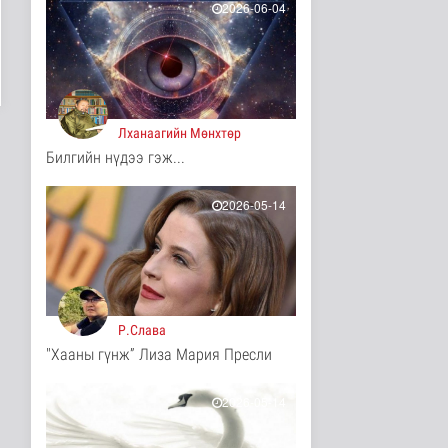
2026-06-04
3 цаг 57 минутын өмнө
COP17-ын зочид,
төлөөлөгчдөд үйлчлэх
250 орчим ж..
Нийгэм
4 цаг 18 минутын өмнө
Лханаагийн Мөнхтөр
Шатахууны нөөцийг
Билгийн нүдээ гэж...
нэмэгдүүлэх,
доголдлыг арилгах..
2026-05-14
Нийгэм
4 цаг 22 минутын өмнө
Нийслэлийн иргэдийн
Төлөөлөгчдийн Хурлын
Ээлжит ..
Нийгэм
4 цаг 29 минутын өмнө
Р.Слава
"Хааны гүнж” Лиза Мария Пресли
Үерийн аюулаас
сэрэмжтэй байхыг
анхааруулж байна
2026-05-14
Байгаль орчин
5 цаг 43 минутын өмнө