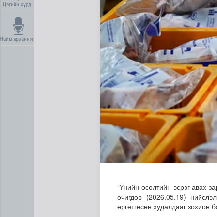
Цагийн хүрд
Найм арваннэг
Дипломат төлөөлөгчийн га
“Үнийн өсөлтийн эсрэг авах з
өчигдөр (2026.05.19) нийслэ
өргөтгөсөн худалдааг зохион б