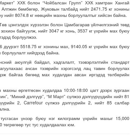
Маркет” ХХК болон “Чойбалсан Групп” ХХК хамтран Хангай
, Алтжин бөмбөгөр, Жуковын талбайд нийт 2471.75 кг хонины
юу нийт 8074.8 кг нөөцийн махны борлуулалтыг хийсэн байна.
 Төв цэнгэлдэх хүрээлэн болон Цамбагарав үйлчилгээний төвд
зохион байгуулж, нийт 3047 кг хонь, 3537 кг үхрийн мах буюу
гэдэд борлуулжээ.
6 дүүрэгт 5518.75 кг хонины мах, 9140.05 кг үхрийн мах буюу
 борлуулалт хийгдээд байна.
лгамдаж буй асуудлуудыг 7 хоног бүр Засгийн газрын х..
нсний аюулгүй байдал, хадгалалт, тээвэрлэлтийн стандарт
агуулахаас ачсан тээврийн хэрэгсэлд лац тавин борлуулах
гдэж байгаа бөгөөд мах худалдан авсан иргэдэд төлбөрийн
 махны өргөтгөсөн худалдаа 10:00-18:00 цагт дээрх зургаан
ин”, “Миний дэлгүүр”, “М Март” сүлжээ дэлгүүрүүдийн нийт 81
үүрийн 2, Carrefour сүлжээ дэлгүүрийн 2, нийт 85 салбар
ална.
тусгасан үнээр буюу нэг килограмм үхрийн махыг 15,000
0 төгрөгөөр тус тус худалдаалах юм.