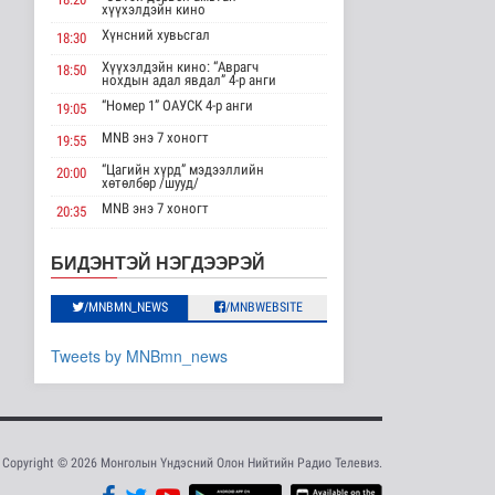
хүүхэлдэйн кино
Шейх Хасина
Бангладешт эргэн
Хүнсний хувьсгал
18:30
ирэхээ зарлав
Хүүхэлдэйн кино: “Аврагч
18:50
Дэлхийд
нохдын адал явдал” 4-р анги
6 цаг 33 минутын өмнө
“Номер 1” ОАУСК 4-р анги
19:05
Монгол Улсын эмэгтэй
MNB энэ 7 хоногт
19:55
шигшээ баг Азийн
наадам-д о..
“Цагийн хүрд” мэдээллийн
20:00
хөтөлбөр /шууд/
Cпорт
MNB энэ 7 хоногт
7 цаг 31 минутын өмнө
20:35
Монгол 99 “Би монгол хүн”
20:40
Энэ сарын 15-наас
Дорноговь аймгаас /шууд/
БИДЭНТЭЙ НЭГДЭЭРЭЙ
эхэлж тээврийн
“Эргүүлэг” ОАУСК 4-р анги
22:10
хэрэгслийн улсы..
Нийгэм
/MNBMN_NEWS
/MNBWEBSITE
“Гэрэлтэй цонх” үдшийн
23:25
хөтөлбөр
7 цаг 38 минутын өмнө
Tweets by MNBmn_news
Хэт халууны улмаас
Токиогийн амьтны
хүрээлэнд гу..
Шар мэдээ
7 цаг 57 минутын өмнө
Copyright © 2026 Монголын Үндэсний Олон Нийтийн Радио Телевиз.
Нэгдүгээр хорооллын