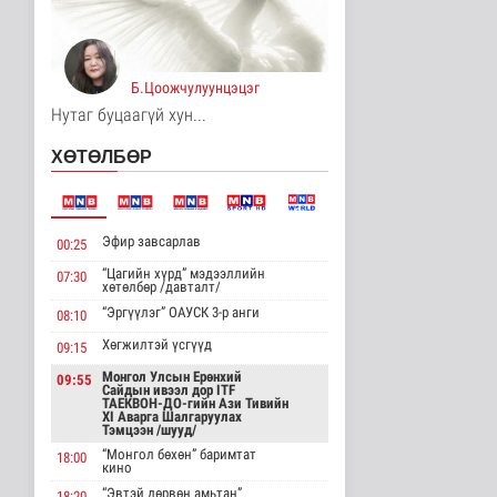
Цагдаагийн
байгууллагын 102
тусгай дугаарт гэмт ..
Нийгэм
Б.Цоожчулуунцэцэг
5 цаг 53 минутын өмнө
Нутаг буцаагүй хун...
Үндэсний спортын
ХӨТӨЛБӨР
зуны VIII наадам
амжилттай зохи..
Cпорт
5 цаг 18 минутын өмнө
Эфир завсарлав
00:25
ОХУ-аас шатахууны
“Цагийн хүрд” мэдээллийн
07:30
импорт тасралтгүй
хөтөлбөр /давталт/
хийгдэж байна
“Эргүүлэг” ОАУСК 3-р анги
08:10
Нийгэм
5 цаг 26 минутын өмнө
Хөгжилтэй үсгүүд
09:15
Монгол Улсын Ерөнхий
АНУ импортлогчдод
09:55
Сайдын ивээл дор ITF
100 тэрбум
ТАЕКВОН-ДО-гийн Ази Тивийн
ам.долларын
XI Аварга Шалгаруулах
тарифын..
Тэмцээн /шууд/
Дэлхийд
“Монгол бөхөн” баримтат
18:00
кино
5 цаг 26 минутын өмнө
“Эвтэй дөрвөн амьтан”
18:20