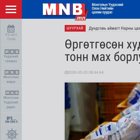
Дундговь аймагт Нарны цах
ШУУРХАЙ:
8-р сар 6
Пүрэв
Өргөтгөсөн ху
тонн мах бор
Үндэсний
телевиз
2026-05-20 08:44:44
Монголын
мэдээ
Монголын
Үндэсний
радио