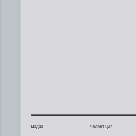
МЭДЭЭ
ЧӨЛӨӨТ ЦАГ