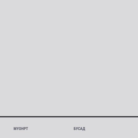
МҮОНРТ
БУСАД