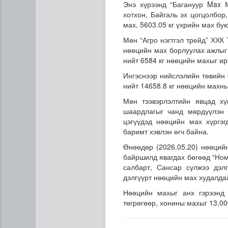
Энэ хүрээнд “Багануур Max 
хотхон, Байгаль эх цогцолбор
мах, 5603.05 кг үхрийн мах бу
Мөн “Агро нэгтгэл трейд” ХХК
нөөцийн мах борлуулах ажлыг 
нийт 6584 кг нөөцийн махыг ир
Ингэснээр нийслэлийн төвийн 
нийт 14658.8 кг нөөцийн махны
Н.Номтойбаяр: Аймгуудад ту
Мөн тээвэрлэлтийн явцад хү
шаардлагыг чанд мөрдүүлэн 
цэгүүдэд нөөцийн мах хүргэ
баримт хэвлэн өгч байна.
Өнөөдөр (2026.05.20) нөөцийн
байршилд явагдах бөгөөд “Ном
салбарт, Сансар сүлжээ дэлг
дэлгүүрт нөөцийн мах худалда
Нөөцийн махыг анх гэрээнд 
төгрөгөөр, хонины махыг 13,00