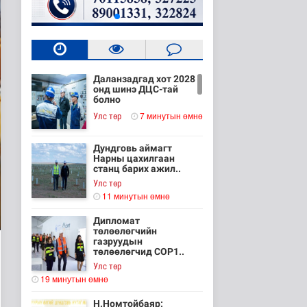
Даланзадгад хот 2028
онд шинэ ДЦС-тай
болно
7 минутын өмнө
Улс төр
Дундговь аймагт
Нарны цахилгаан
станц барих ажил..
Улс төр
11 минутын өмнө
Дипломат
төлөөлөгчийн
газруудын
төлөөлөгчид COP1..
Улс төр
19 минутын өмнө
Н.Номтойбаяр: