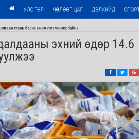
УЛС ТӨР
ЧӨЛӨӨТ ЦАГ
ДЭЛХИЙД
СПОР
илгаан станц барих ажил үргэлжилж байна
далдааны эхний өдөр 14.6
луулжээ