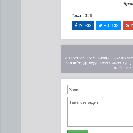
Өргө
Үзсэн: 358
ТҮГЭЭХ
ЖИРГЭХ
Т
АНХААРУУЛГА: Уншигчдын бичсэн сэтгэгд
болон ёс суртахууны хэм хэмжээг хүндэт
холбоотой 
Нийтийн тээврийн Ч:19А чи