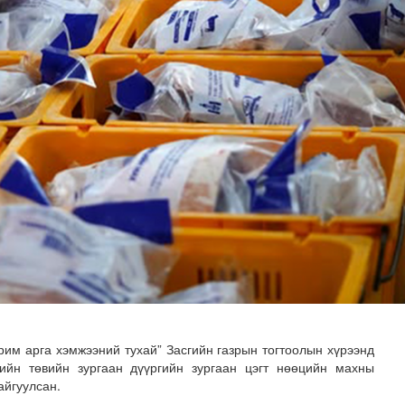
зруудын төлөөлөгчид COP17-ын байгууламжтай танилцлаа
арим арга хэмжээний тухай” Засгийн газрын тогтоолын хүрээнд
лийн төвийн зургаан дүүргийн зургаан цэгт нөөцийн махны
айгуулсан.