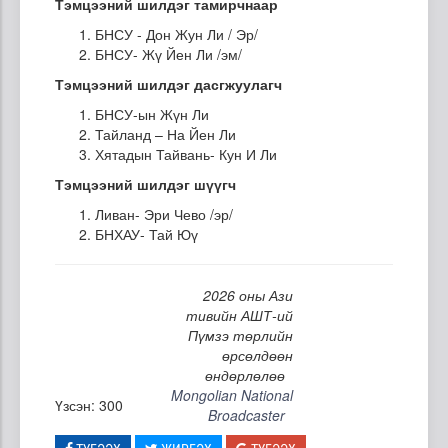
Тэмцээний шилдэг тамирчнаар
БНСУ - Дон Жун Ли / Эр/
БНСУ- Жү Йен Ли /эм/
Тэмцээний шилдэг дасгжуулагч
БНСУ-ын Жүн Ли
Тайланд – На Йен Ли
Хятадын Тайвань- Кун И Ли
Тэмцээний шилдэг шүүгч
Ливан- Эри Чево /эр/
БНХАУ- Тай Юү
2026 оны Ази
тивийн АШТ-ий
Пүмзэ төрлийн
өрсөлдөөн
өндөрлөлөө
Mongolian National
Үзсэн: 300
Broadcaster