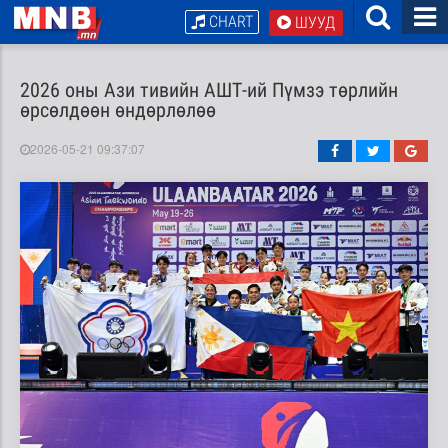
CHART
ШУУД
2026 оны Ази тивийн АШТ-ий Пүмзэ төрлийн
өрсөлдөөн өндөрлөлөө
2026-05-21 09:37:07