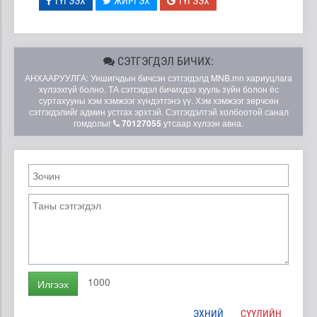
ТҮГЭЭХ
ЖИРГЭХ
ТҮГЭЭХ
СЭТГЭГДЭЛ БИЧИХ:
АНХААРУУЛГА: Уншигчдын бичсэн сэтгэгдэлд MNB.mn хариуцлага
хүлээхгүй болно. ТА сэтгэгдэл бичихдээ хууль зүйн болон ёс
суртахууны хэм хэмжээг хүндэтгэнэ үү. Хэм хэмжээг зөрчсөн
сэтгэгдэлийг админ устгах эрхтэй. Сэтгэгдэлтэй холбоотой санал
гомдолыг
70127055
утсаар хүлээн авна.
1000
Илгээх
ЭХНИЙ
СҮҮЛИЙН