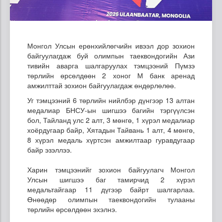
Монгол Улсын ерөнхийлөгчийн ивээл дор зохион
байгуулагдаж буй олимпын таеквондогийн Ази
тивийн аварга шалгаруулах тэмцээний Пүмзэ
төрлийн өрсөлдөөн 2 хоног М банк аренад
амжилттай зохион байгуулагдаж өндөрлөлөө.
Уг тэмцээний 6 төрлийн нийлбэр дүнгээр 13 алтан
медалиар БНСУ-ын шигшээ багийн тэргүүлсэн
бол, Тайланд улс 2 алт, 3 мөнгө, 1 хүрэл медалиар
хоёрдугаар байр, Хятадын Тайвань 1 алт, 4 мөнгө,
8 хүрэл медаль хүртсэн амжилтаар гуравдугаар
байр эзэллээ.
Харин тэмцээнийг зохион байгуулагч Монгол
Улсын шигшээ баг тамирчид 2 хүрэл
медальтайгаар 11 дүгээр байрт шалгарлаа.
Өнөөдөр олимпын таеквондогийн тулааны
төрлийн өрсөлдөөн эхэлнэ.