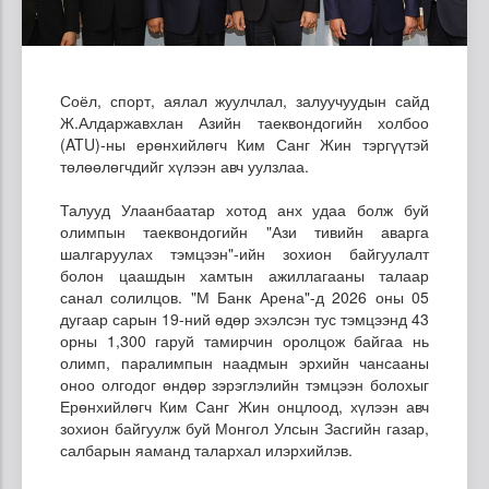
Соёл, спорт, аялал жуулчлал, залуучуудын сайд
Ж.Алдаржавхлан Азийн таеквондогийн холбоо
(ATU)-ны ерөнхийлөгч Ким Санг Жин тэргүүтэй
төлөөлөгчдийг хүлээн авч уулзлаа.
Талууд Улаанбаатар хотод анх удаа болж буй
олимпын таеквондогийн "Ази тивийн аварга
шалгаруулах тэмцээн"-ийн зохион байгуулалт
болон цаашдын хамтын ажиллагааны талаар
санал солилцов. "М Банк Арена"-д 2026 оны 05
дугаар сарын 19-ний өдөр эхэлсэн тус тэмцээнд 43
орны 1,300 гаруй тамирчин оролцож байгаа нь
олимп, паралимпын наадмын эрхийн чансааны
оноо олгодог өндөр зэрэглэлийн тэмцээн болохыг
Ерөнхийлөгч Ким Санг Жин онцлоод, хүлээн авч
зохион байгуулж буй Монгол Улсын Засгийн газар,
салбарын яаманд талархал илэрхийлэв.