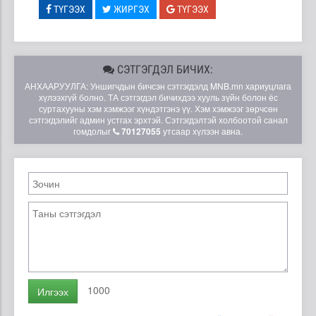
ТҮГЭЭХ
ЖИРГЭХ
ТҮГЭЭХ
СЭТГЭГДЭЛ БИЧИХ:
АНХААРУУЛГА: Уншигчдын бичсэн сэтгэгдэлд MNB.mn хариуцлага
хүлээхгүй болно. ТА сэтгэгдэл бичихдээ хууль зүйн болон ёс
суртахууны хэм хэмжээг хүндэтгэнэ үү. Хэм хэмжээг зөрчсөн
сэтгэгдэлийг админ устгах эрхтэй. Сэтгэгдэлтэй холбоотой санал
гомдолыг
70127055
утсаар хүлээн авна.
1000
Илгээх