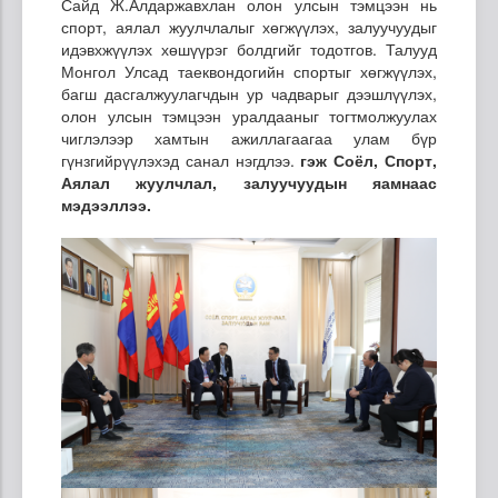
Сайд Ж.Алдаржавхлан олон улсын тэмцээн нь
спорт, аялал жуулчлалыг хөгжүүлэх, залуучуудыг
идэвхжүүлэх хөшүүрэг болдгийг тодотгов. Талууд
Монгол Улсад таеквондогийн спортыг хөгжүүлэх,
багш дасгалжуулагчдын ур чадварыг дээшлүүлэх,
олон улсын тэмцээн уралдааныг тогтмолжуулах
чиглэлээр хамтын ажиллагаагаа улам бүр
гүнзгийрүүлэхэд санал нэгдлээ.
гэж Соёл, Спорт,
Аялал жуулчлал, залуучуудын яамнаас
мэдээллээ.