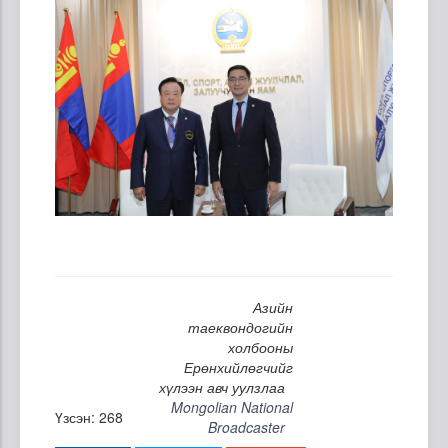
Азийн
таеквондогийн
холбооны
Ерөнхийлөгчийг
хүлээн авч уулзлаа
Mongolian National
Үзсэн: 268
Broadcaster