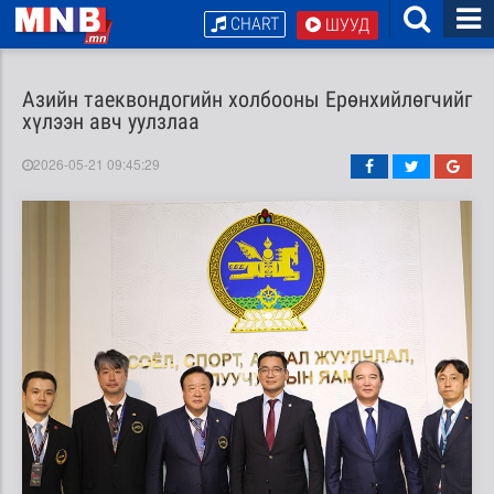
CHART
ШУУД
Азийн таеквондогийн холбооны Ерөнхийлөгчийг
хүлээн авч уулзлаа
2026-05-21 09:45:29