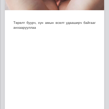
Төрөлт буурч, хүн амын өсөлт удааширч байгааг
анхаарууллаа