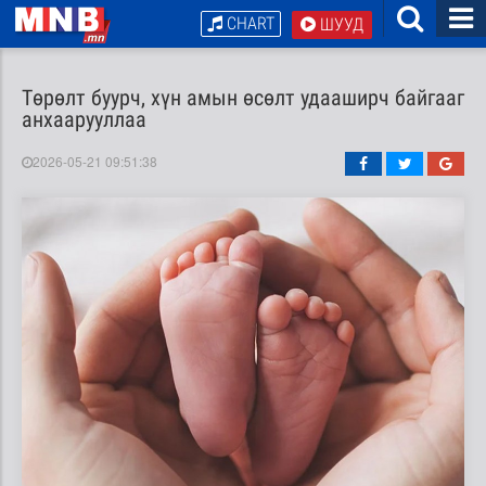
CHART
ШУУД
Төрөлт буурч, хүн амын өсөлт удааширч байгааг
анхаарууллаа
2026-05-21 09:51:38