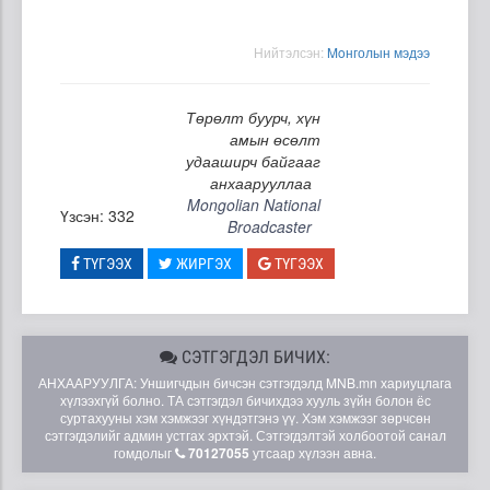
Нийтэлсэн:
Moнголын мэдээ
Төрөлт буурч, хүн
амын өсөлт
удааширч байгааг
анхаарууллаа
Mongolian National
Үзсэн: 332
Broadcaster
ТҮГЭЭХ
ЖИРГЭХ
ТҮГЭЭХ
СЭТГЭГДЭЛ БИЧИХ:
АНХААРУУЛГА: Уншигчдын бичсэн сэтгэгдэлд MNB.mn хариуцлага
хүлээхгүй болно. ТА сэтгэгдэл бичихдээ хууль зүйн болон ёс
суртахууны хэм хэмжээг хүндэтгэнэ үү. Хэм хэмжээг зөрчсөн
сэтгэгдэлийг админ устгах эрхтэй. Сэтгэгдэлтэй холбоотой санал
гомдолыг
70127055
утсаар хүлээн авна.