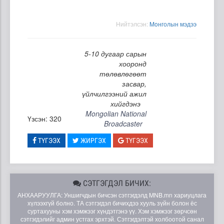
Нийтэлсэн:
Moнголын мэдээ
5-10 дугаар сарын
хооронд
төлөвлөгөөт
засвар,
үйлчилгээний ажил
хийгдэнэ
Mongolian National
Үзсэн: 320
Broadcaster
ТҮГЭЭХ
ЖИРГЭХ
ТҮГЭЭХ
СЭТГЭГДЭЛ БИЧИХ:
АНХААРУУЛГА: Уншигчдын бичсэн сэтгэгдэлд MNB.mn хариуцлага
хүлээхгүй болно. ТА сэтгэгдэл бичихдээ хууль зүйн болон ёс
суртахууны хэм хэмжээг хүндэтгэнэ үү. Хэм хэмжээг зөрчсөн
сэтгэгдэлийг админ устгах эрхтэй. Сэтгэгдэлтэй холбоотой санал