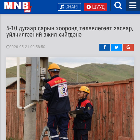
CHART
ШУУД
5-10 дугаар сарын хооронд төлөвлөгөөт засвар,
үйлчилгээний ажил хийгдэнэ
2026-05-21 09:58:50