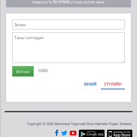
гомдолыг
70127055
утсаар хүлээн авна.
1000
Илгээх
ЭХНИЙ
СҮҮЛИЙН
Copyright © 2026 Монголын Үндэсний Олон Нийтийн Радио Телевиз.