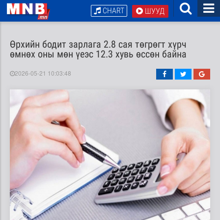
CHART
ШУУД
Өрхийн бодит зарлага 2.8 сая төгрөгт хүрч
өмнөх оны мөн үеэс 12.3 хувь өссөн байна
2026-05-21 10:03:48