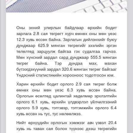
Оны эхний улирлын байдлаар өрхийн бодит
зарлага 2.8 сая төгрөгт хүрч өмнөх оны мөн үеэс
12.3 хувь өссөн байна. Зарлагын дийлэнхийг буюу
дунджаар 625.9 мянган төгрөгийг зээлийн эргэн
төлөлтөд зарцуулж байгаа гэх судалгаа гарчээ.
Мөн хүнсний зардал сард дунджаар 555.5 мянган
төгрөг байна. Тэр дундаа мах, махан
бүтээгдэхүүний зардал 320.6 мянган төгрөг байгааг
Үндэсний статистикийн хорооноос тодотгосон юм.
Харин өрхийн бодит орлого 2.9 сая төгрөг болж
өмнөх оны мөн үеэс 6.3 хувь өссөн байна.
Орлогын өсөлтөд цалинтай хөдөлмөр эрхлэлтийн
орлого 6.1 хувь, өрхийн үлдвэрлэл үйлчилгээний
орлого 5.9 хувь, тэтгэвэр, тэтгэмжийн орлого 6.4
хувь өссөн нь тус, тус нөлөөлжээ.
Нийт өрхүүдийн орлогын хэмжээг авч үзвэл 20.4
хувь нь таван сая болон түүнээс дээш төгрөгийн