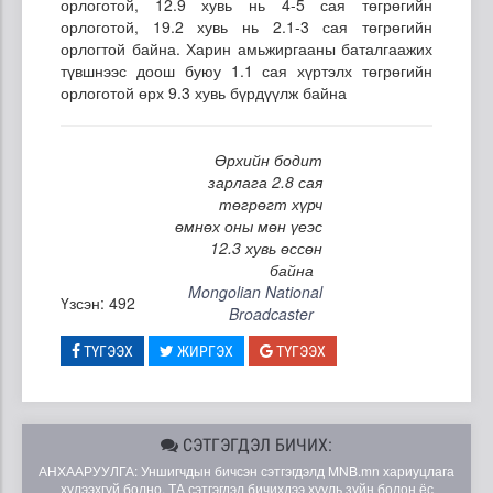
орлоготой, 12.9 хувь нь 4-5 сая төгрөгийн
орлоготой, 19.2 хувь нь 2.1-3 сая төгрөгийн
орлогтой байна. Харин амьжиргааны баталгаажих
түвшнээс доош буюу 1.1 сая хүртэлх төгрөгийн
орлоготой өрх 9.3 хувь бүрдүүлж байна
Өрхийн бодит
зарлага 2.8 сая
төгрөгт хүрч
өмнөх оны мөн үеэс
12.3 хувь өссөн
байна
Mongolian National
Үзсэн: 492
Broadcaster
ТҮГЭЭХ
ЖИРГЭХ
ТҮГЭЭХ
СЭТГЭГДЭЛ БИЧИХ:
АНХААРУУЛГА: Уншигчдын бичсэн сэтгэгдэлд MNB.mn хариуцлага
хүлээхгүй болно. ТА сэтгэгдэл бичихдээ хууль зүйн болон ёс