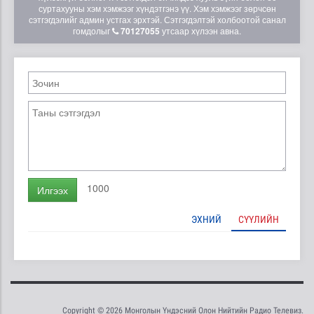
суртахууны хэм хэмжээг хүндэтгэнэ үү. Хэм хэмжээг зөрчсөн
сэтгэгдэлийг админ устгах эрхтэй. Сэтгэгдэлтэй холбоотой санал
гомдолыг
70127055
утсаар хүлээн авна.
1000
Илгээх
ЭХНИЙ
СҮҮЛИЙН
Copyright © 2026 Монголын Үндэсний Олон Нийтийн Радио Телевиз.