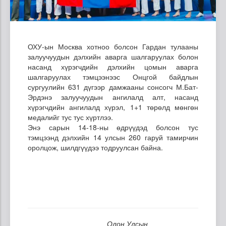
ОХУ-ын Москва хотноо болсон Гардан тулааны
залуучуудын дэлхийн аварга шалгаруулах болон
насанд хүрэгчдийн дэлхийн цомын аварга
шалгаруулах тэмцээнээс Онцгой байдлын
сургуулийн 631 дүгээр дамжааны сонсогч М.Бат-
Эрдэнэ залуучуудын ангилалд алт, насанд
хүрэгчдийн ангилалд хүрэл, 1+1 төрөлд мөнгөн
медалийг тус тус хүртлээ.
Энэ сарын 14-18-ны өдрүүдэд болсон тус
тэмцээнд дэлхийн 14 улсын 260 гаруй тамирчин
оролцож, шилдгүүдээ тодруулсан байна.
Олон Улсын