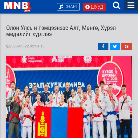
CHART
ШУУД
Олон Улсын тэмцээнээс Алт, Мөнгө, Хүрэл
медалийг хүртлээ
2026-05-22 09:54:10