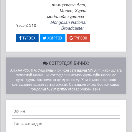
тэмцээнээс Алт,
Мөнгө, Хүрэл
медалийг хүртлээ
Mongolian National
Үзсэн: 310
Broadcaster
ТҮГЭЭХ
ЖИРГЭХ
ТҮГЭЭХ
СЭТГЭГДЭЛ БИЧИХ:
АНХААРУУЛГА: Уншигчдын бичсэн сэтгэгдэлд MNB.mn хариуцлага
хүлээхгүй болно. ТА сэтгэгдэл бичихдээ хууль зүйн болон ёс
суртахууны хэм хэмжээг хүндэтгэнэ үү. Хэм хэмжээг зөрчсөн
сэтгэгдэлийг админ устгах эрхтэй. Сэтгэгдэлтэй холбоотой санал
гомдолыг
70127055
утсаар хүлээн авна.