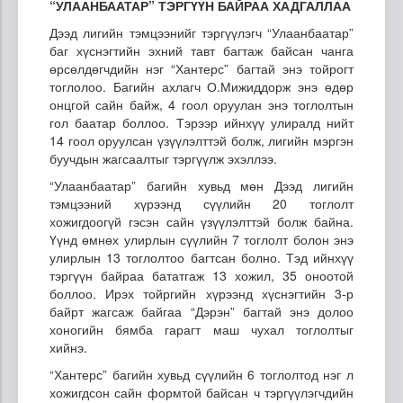
“УЛААНБААТАР” ТЭРГҮҮН БАЙРАА ХАДГАЛЛАА
Дээд лигийн тэмцээнийг тэргүүлэгч “Улаанбаатар”
баг хүснэгтийн эхний тавт багтаж байсан чанга
өрсөлдөгчдийн нэг “Хантерс” багтай энэ тойрогт
тоглолоо. Багийн ахлагч О.Мижиддорж энэ өдөр
онцгой сайн байж, 4 гоол оруулан энэ тоглолтын
гол баатар боллоо. Тэрээр ийнхүү улиралд нийт
14 гоол оруулсан үзүүлэлттэй болж, лигийн мэргэн
буучдын жагсаалтыг тэргүүлж эхэллээ.
“Улаанбаатар” багийн хувьд мөн Дээд лигийн
тэмцээний хүрээнд сүүлийн 20 тоглолт
хожигдоогүй гэсэн сайн үзүүлэлттэй болж байна.
Үүнд өмнөх улирлын сүүлийн 7 тоглолт болон энэ
улирлын 13 тоглолтоо багтсан болно. Тэд ийнхүү
тэргүүн байраа бататгаж 13 хожил, 35 оноотой
боллоо. Ирэх тойргийн хүрээнд хүснэгтийн 3-р
байрт жагсаж байгаа “Дэрэн” багтай энэ долоо
хоногийн бямба гарагт маш чухал тоглолтыг
хийнэ.
“Хантерс” багийн хувьд сүүлийн 6 тоглолтод нэг л
хожигдсон сайн формтой байсан ч тэргүүлэгчдийн