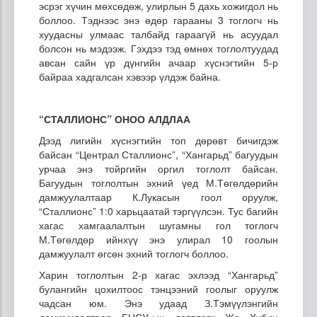
эсрэг хүчин мөхсөдөж, улирлын 5 дахь хожигдол нь
боллоо. Тэднээс энэ өдөр гарааны 3 тоглогч нь
хуудасны улмаас талбайд гараагүй нь асуудал
болсон нь мэдээж. Гэхдээ тэд өмнөх тоглолтуудад
авсан сайн үр дүнгийн ачаар хүснэгтийн 5-р
байраа хадгалсан хэвээр үлдэж байна.
“СТАЛЛИОНС” ОНОО АЛДЛАА
Дээд лигийн хүснэгтийн топ дөрөвт бичигдэж
байсан “Централ Сталлионс”, “Хангарьд” багуудын
урчаа энэ тойргийн оргил тоглолт байсан.
Багуудын тоглолтын эхний үед М.Төгөлдөрийн
дамжуулалтаар К.Лукасын гоол оруулж,
“Сталлионс” 1:0 харьцаатай тэргүүлсэн. Тус багийн
хагас хамгаалалтын шугамны гол тоглогч
М.Төгөлдөр ийнхүү энэ улирал 10 гоолын
дамжуулалт өгсөн эхний тоглогч боллоо.
Харин тоглолтын 2-р хагас эхлээд “Хангарьд”
булангийн цохилтоос тэнцээний гоолыг оруулж
чадсан юм. Энэ удаад З.Тэмүүлэнгийн
дамжуулалтаар БНСУ-ын довтлогч Жо Хүбин