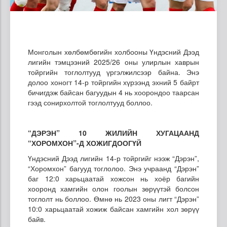
Монголын хөлбөмбөгийн холбооны Үндэсний Дээд
лигийн тэмцээний 2025/26 оны улирлын хаврын
тойргийн тоглолтууд үргэлжилсээр байна. Энэ
долоо хоногт 14-р тойргийн хүрээнд эхний 5 байрт
бичигдэж байсан багуудын 4 нь хоорондоо таарсан
гээд сонирхолтой тоглолтууд боллоо.
“ДЭРЭН” 10 ЖИЛИЙН ХУГАЦААНД
“ХОРОМХОН”-Д ХОЖИГДООГҮЙ
Үндэсний Дээд лигийн 14-р тойргийг нээж “Дэрэн”,
“Хоромхон” багууд тоглолоо. Энэ учраанд “Дэрэн”
баг 12:0 харьцаатай хожсон нь хоёр багийн
хооронд хамгийн олон гоолын зөрүүтэй болсон
тоглолт нь боллоо. Өмнө нь 2023 оны лигт “Дэрэн”
10:0 харьцаатай хожиж байсан хамгийн хол зөрүү
байв.