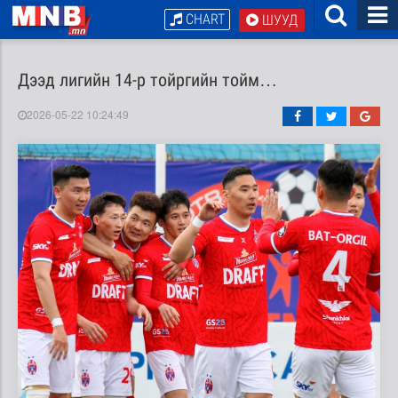
CHART
ШУУД
Дээд лигийн 14-р тойргийн тойм…
2026-05-22 10:24:49