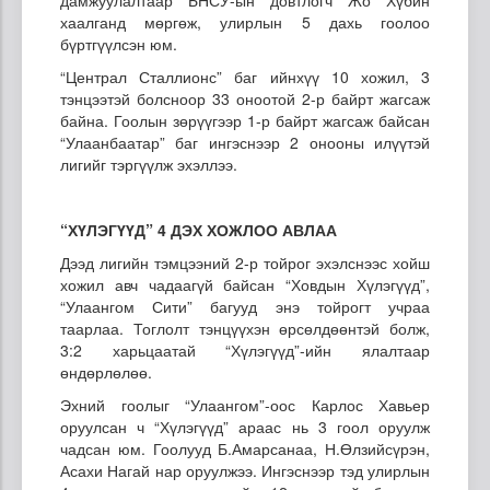
хаалганд мөргөж, улирлын 5 дахь гоолоо
бүртгүүлсэн юм.
“Централ Сталлионс” баг ийнхүү 10 хожил, 3
тэнцээтэй болсноор 33 оноотой 2-р байрт жагсаж
байна. Гоолын зөрүүгээр 1-р байрт жагсаж байсан
“Улаанбаатар” баг ингэснээр 2 онооны илүүтэй
лигийг тэргүүлж эхэллээ.
“ХҮЛЭГҮҮД” 4 ДЭХ ХОЖЛОО АВЛАА
Дээд лигийн тэмцээний 2-р тойрог эхэлснээс хойш
хожил авч чадаагүй байсан “Ховдын Хүлэгүүд”,
“Улаангом Сити” багууд энэ тойрогт учраа
таарлаа. Тоглолт тэнцүүхэн өрсөлдөөнтэй болж,
3:2 харьцаатай “Хүлэгүүд”-ийн ялалтаар
өндөрлөлөө.
Эхний гоолыг “Улаангом”-оос Карлос Хавьер
оруулсан ч “Хүлэгүүд” араас нь 3 гоол оруулж
чадсан юм. Гоолууд Б.Амарсанаа, Н.Өлзийсүрэн,
Асахи Нагай нар оруулжээ. Ингэснээр тэд улирлын