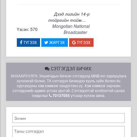
Дээд лигийн 14-р
тойргийн тойм…
Mongolian National
Үзсэн: 570
Broadcaster
ТҮГЭЭХ
ЖИРГЭХ
ТҮГЭЭХ
СЭТГЭГДЭЛ БИЧИХ:
АНХААРУУЛГА: Уншигчдын бичсэн сэтгэгдэлд MNB.mn хариуцлага
хүлээхгүй болно. ТА сэтгэгдэл бичихдээ хууль зүйн болон ёс
суртахууны хэм хэмжээг хүндэтгэнэ үү. Хэм хэмжээг зөрчсөн
сэтгэгдэлийг админ устгах эрхтэй. Сэтгэгдэлтэй холбоотой санал
гомдолыг
70127055
утсаар хүлээн авна.