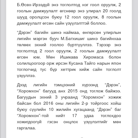
Б.Өсөх-Ирээдүй энэ тоглолтод нэг гоол оруулж, 2
гоолын дамжуулалт өгснөөр энэ улирал 20 гоолд
шууд оролцсон буюу 12 гоол оруулж, 8 гоолын
дамжуулалт өгсөн сайн үзүүлэлттэй боллоо.
“Дэрэн” багийн шинэ наймаа, өнгөрсөн улирлын
лигийн мэргэн бууч М.Батхишиг шинэ багийнхаа
төлөөх эхний гоолоо бүртгүүллээ. Тэрээр энэ
тоглолтод 2 гоол оруулж, 2 гоолын дамжуулалт
өгсөн юм.
Мөн Ишикава Хиромаса болон
солилцоогоор орж ирсэн Кусана Тайго нарын япон
тоглогчид тус бүр хеттрик хийж сайн тоглолт
үзүүллээ.
Дээд лигийн тэмцээний хүрээнд “Дэрэн”,
“Хоромхон” багууд анх 2015 онд тоглож байжээ.
Багуудын эхний 3 учраанд “Хоромхон” хожиж
байсан бол 2016 оны лигийн 2-р тойргоос хойш
буюу сүүлийн 10 жилийн хугацаанд “Дэрэн” баг
“Хоромхон”-той нийт 17 удаа тоглохдоо
хожигдоогүй гэсэн онцлох үзүүлэлтийг мөн
гаргалаа.