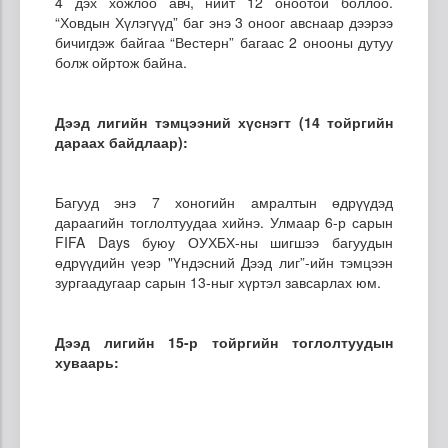
4 дэх хожлоо авч, нийт 12 оноотой боллоо.
“Ховдын Хүлэгүүд” баг энэ 3 оноог авснаар дээрээ
бичигдэж байгаа “Вестерн” багаас 2 онооны дутуу
болж ойртож байна.
Дээд лигийн тэмцээний хүснэгт (14 тойргийн
дараах байдлаар):
Багууд энэ 7 хоногийн амралтын өдрүүдэд
дараагийн тоглолтуудаа хийнэ. Улмаар 6-р сарын
FIFA Days буюу ОУХБХ-ны шигшээ багуудын
өдрүүдийн үеэр "Үндэсний Дээд лиг”-ийн тэмцээн
зургаадугаар сарын 13-ныг хүртэл завсарлах юм.
Дээд лигийн 15-р тойргийн тоглолтуудын
хуваарь: