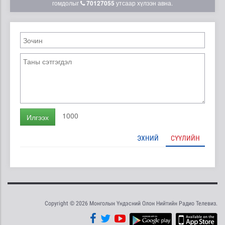
гомдолыг
70127055
утсаар хүлээн авна.
1000
Илгээх
ЭХНИЙ
СҮҮЛИЙН
Copyright © 2026 Монголын Үндэсний Олон Нийтийн Радио Телевиз.