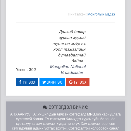
Нийтэлсэн:
Moнголын мэдээ
Дэлхий даяар
гурван хүүхэд
тутмын хоёр нь
хоол тэжээлийн
дутагдалтай
байна
Mongolian National
Үзсэн: 302
Broadcaster
ТҮГЭЭХ
ЖИРГЭХ
ТҮГЭЭХ
СЭТГЭГДЭЛ БИЧИХ:
АНХААРУУЛГА: Уншигчдын бичсэн сэтгэгдэлд MNB.mn хариуцлага
хүлээхгүй болно. ТА сэтгэгдэл бичихдээ хууль зүйн болон ёс
суртахууны хэм хэмжээг хүндэтгэнэ үү. Хэм хэмжээг зөрчсөн
сэтгэгдэлийг админ устгах эрхтэй. Сэтгэгдэлтэй холбоотой санал