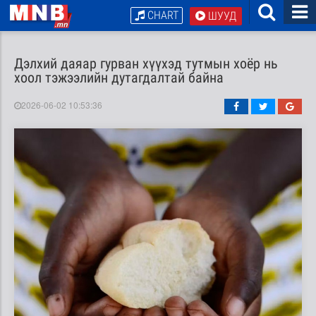
CHART
ШУУД
Дэлхий даяар гурван хүүхэд тутмын хоёр нь
хоол тэжээлийн дутагдалтай байна
2026-06-02 10:53:36