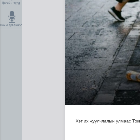
Цагийн хүрд
Найм арваннэг
Нийгмийн даатгалын сангий
Хэт их жуулчлалын улмаас Токи