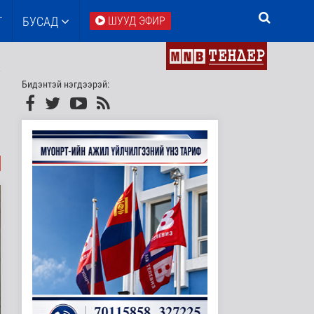
Т
БУСАД
ШУУД ЭФИР
Бидэнтэй нэгдээрэй: