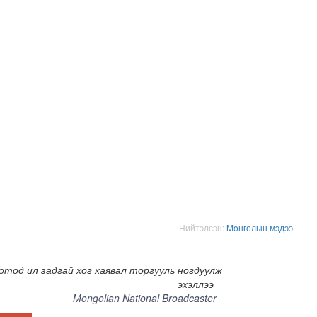
н засвар, шинэчлэлийг бүрэн хийж, хувийн хэвшил рүү м..
Нийтэлсэн:
Moнголын мэдээ
отод ил задгай хог хаявал торгууль ногдуулж
эхэллээ
Mongolian National Broadcaster