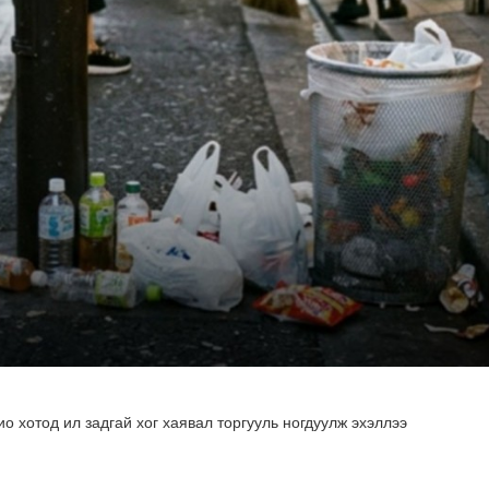
н хөрөнгө 7.6 тэрбум төгрөгөөр арвижлаа
о хотод ил задгай хог хаявал торгууль ногдуулж эхэллээ