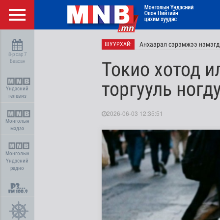
Анхаарал сэрэмжээ нэмэгд
ШУУРХАЙ:
8-р сар 7
Баасан
Токио хотод и
торгууль ногд
Үндэсний
телевиз
2026-06-03 12:35:51
Монголын
мэдээ
Монголын
Үндэсний
радио