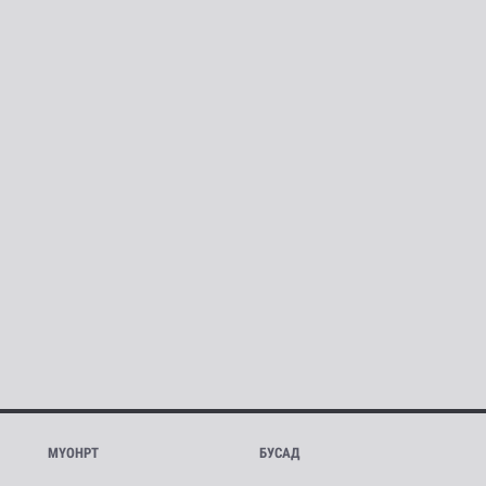
МҮОНРТ
БУСАД