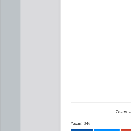
Сумдын халаалтын төвүүдий
Токио х
Үзсэн: 346