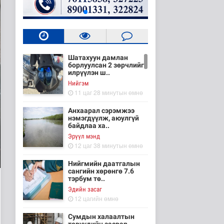
Шатахуун дамлан
борлуулсан 2 зөрчлийг
илрүүлэн ш..
Нийгэм
11 цаг 28 минутын өмнө
Анхаарал сэрэмжээ
нэмэгдүүлж, аюулгүй
байдлаа ха..
Эрүүл мэнд
12 цаг 38 минутын өмнө
Нийгмийн даатгалын
сангийн хөрөнгө 7.6
тэрбум тө..
Эдийн засаг
12 цагийн өмнө
Сумдын халаалтын