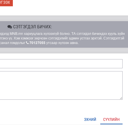
ҮГЭЭХ
СЭТГЭГДЭЛ БИЧИХ:
элд MNB.mn хариуцлага хүлээхгүй болно. ТА сэтгэгдэл бичихдээ хууль зүйн
гэнэ үү. Хэм хэмжээг зөрчсөн сэтгэгдэлийг админ устгах эрхтэй. Сэтгэгдэлтэй
санал гомдолыг
70127055
утсаар хүлээн авна.
лд Канадын иргэд мод бэлтгэгчдийн замыг хааж байна
ЭХНИЙ
СҮҮЛИЙН