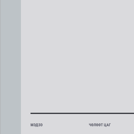
МЭДЭЭ
ЧӨЛӨӨТ ЦАГ