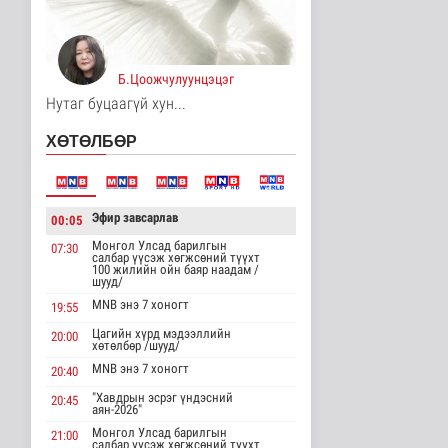
14 цаг 50 минутын өмнө
Хирошимад иргэд
Японы зэвсгийн
Б.Цоожчулуунцэцэг
экспортын бодлогы..
Дэлхийд
Нутаг буцаагүй хун...
14 цаг 2 минутын өмнө
ХӨТӨЛБӨР
Трамп Ирантай
тохиролцоонд хүрэх
шинэ гарц эрэлх..
Дэлхийд
Эфир завсарлав
00:05
14 цаг 10 минутын өмнө
Монгол Улсад барилгын
07:30
салбар үүсэж хөгжсөний түүхт
Европ даяар хэт халалт
100 жилийн ойн баяр наадам /
эрчимжиж байна
шууд/
Дэлхийд
MNB энэ 7 хоногт
19:55
14 цаг 18 минутын өмнө
Цагийн хүрд мэдээллийн
20:00
хөтөлбөр /шууд/
Голууд үертэй байна
MNB энэ 7 хоногт
20:40
Байгаль орчин
"Хавдрын эсрэг үндэсний
15 цаг 36 минутын өмнө
20:45
аян-2026"
Монгол Улсад барилгын
21:00
салбар үүсэж хөгжсөний түүхт