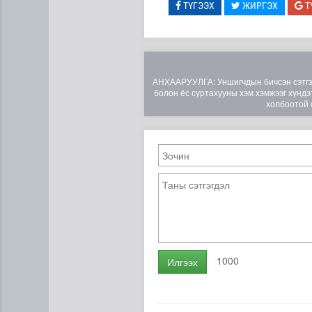
ТҮГЭЭХ
ЖИРГЭХ
Т
АНХААРУУЛГА: Уншигчдын бичсэн сэтгэгд
болон ёс суртахууны хэм хэмжээг хүндэт
холбоотой 
Эртний ойг хамгаалахын ту
1000
Илгээх