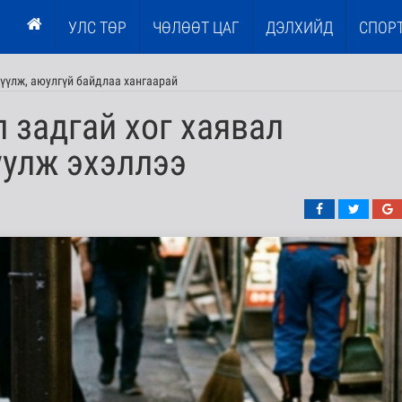
УЛС ТӨР
ЧӨЛӨӨТ ЦАГ
ДЭЛХИЙД
СПОР
үүлж, аюулгүй байдлаа хангаарай
л задгай хог хаявал
уулж эхэллээ