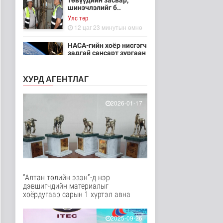
төвүүдийн засвар,
шинэчлэлийг б..
Улс төр
12 цаг 23 минутын өмнө
НАСА-гийн хоёр нисгэгч
задгай сансарт зургаан
ца..
Танин мэдэхүй
ХУРД АГЕНТЛАГ
13 цаг 38 минутын өмнө
Эртний ойг
2026-01-17
хамгаалахын тулд
Канадын иргэд мод бэ..
Дэлхийд
13 цаг 44 минутын өмнө
ЦАГ АГААР:
Улаанбаатарт шөнөдөө
18 хэм дулаан
“Алтан төлийн эзэн”-д нэр
Байгаль орчин
дэвшигчдийн материалыг
13 цаг 4 минутын өмнө
хоёрдугаар сарын 1 хүртэл авна
Кибер халдлага,
зөрчлийг E-Mongolia
2025-09-26
системээр да..