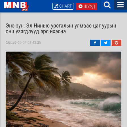
CHART
ШУУД
Энэ зун, Эл Нинью урсгалын улмаас цаг уурын
онц үзэгдлүүд эрс ихэснэ
2026-06-04 09:43:25