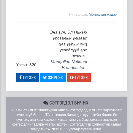
Нийтэлсэн:
Moнголын мэдээ
Энэ зун, Эл Нинью
урсгалын улмаас
цаг уурын онц
үзэгдлүүд эрс
ихэснэ
Mongolian National
Үзсэн: 320
Broadcaster
ТҮГЭЭХ
ЖИРГЭХ
ТҮГЭЭХ
СЭТГЭГДЭЛ БИЧИХ:
АНХААРУУЛГА: Уншигчдын бичсэн сэтгэгдэлд MNB.mn хариуцлага
хүлээхгүй болно. ТА сэтгэгдэл бичихдээ хууль зүйн болон ёс
суртахууны хэм хэмжээг хүндэтгэнэ үү. Хэм хэмжээг зөрчсөн
сэтгэгдэлийг админ устгах эрхтэй. Сэтгэгдэлтэй холбоотой санал
гомдолыг
70127055
утсаар хүлээн авна.