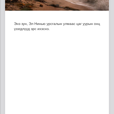
Энэ зун, Эл Нинью урсгалын улмаас цаг уурын онц
үзэгдлүүд эрс ихэснэ.