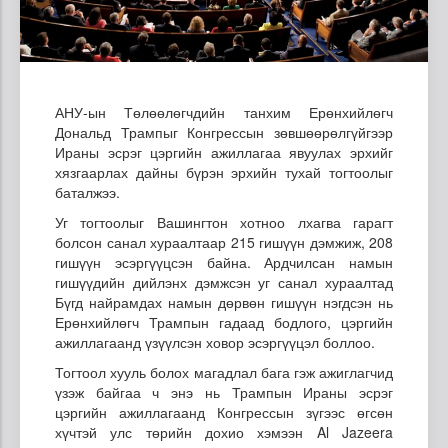
АНУ-ын Төлөөлөгчдийн танхим Ерөнхийлөгч
Дональд Трампыг Конгрессын зөвшөөрөлгүйгээр
Ираны эсрэг цэргийн ажиллагаа явуулах эрхийг
хязгаарлах дайны бүрэн эрхийн тухай тогтоолыг
баталжээ.
Уг тогтоолыг Вашингтон хотноо лхагва гарагт
болсон санал хураалтаар 215 гишүүн дэмжиж, 208
гишүүн эсэргүүцсэн байна. Ардчилсан намын
гишүүдийн дийлэнх дэмжсэн уг санал хураалтад
Бүгд найрамдах намын дөрвөн гишүүн нэгдсэн нь
Ерөнхийлөгч Трампын гадаад бодлого, цэргийн
ажиллагаанд үзүүлсэн ховор эсэргүүцэл боллоо.
Тогтоол хууль болох магадлал бага гэж ажиглагчид
үзэж байгаа ч энэ нь Трампын Ираны эсрэг
цэргийн ажиллагаанд Конгрессын зүгээс өгсөн
хүчтэй улс төрийн дохио хэмээн Al Jazeera