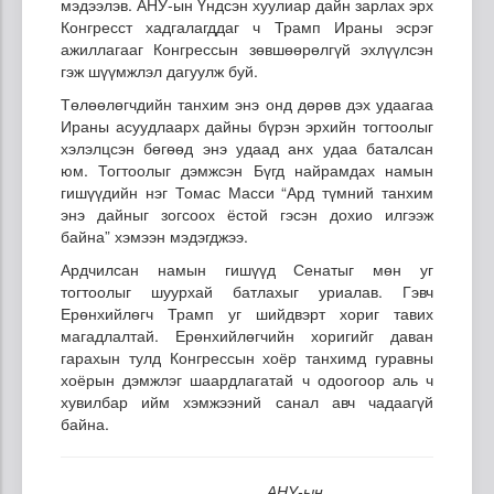
мэдээлэв. АНУ-ын Үндсэн хуулиар дайн зарлах эрх
Конгресст хадгалагддаг ч Трамп Ираны эсрэг
ажиллагааг Конгрессын зөвшөөрөлгүй эхлүүлсэн
гэж шүүмжлэл дагуулж буй.
Төлөөлөгчдийн танхим энэ онд дөрөв дэх удаагаа
Ираны асуудлаарх дайны бүрэн эрхийн тогтоолыг
хэлэлцсэн бөгөөд энэ удаад анх удаа баталсан
юм. Тогтоолыг дэмжсэн Бүгд найрамдах намын
гишүүдийн нэг Томас Масси “Ард түмний танхим
энэ дайныг зогсоох ёстой гэсэн дохио илгээж
байна” хэмээн мэдэгджээ.
Ардчилсан намын гишүүд Сенатыг мөн уг
тогтоолыг шуурхай батлахыг уриалав. Гэвч
Ерөнхийлөгч Трамп уг шийдвэрт хориг тавих
магадлалтай. Ерөнхийлөгчийн хоригийг даван
гарахын тулд Конгрессын хоёр танхимд гуравны
хоёрын дэмжлэг шаардлагатай ч одоогоор аль ч
хувилбар ийм хэмжээний санал авч чадаагүй
байна.
АНУ-ын