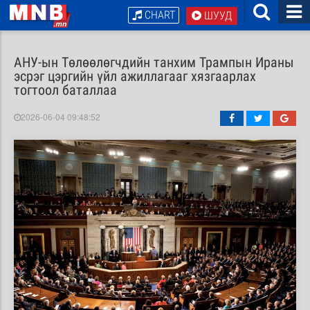
CHART
ШУУД
АНУ-ын Төлөөлөгчдийн танхим Трампын Ираны
эсрэг цэргийн үйл ажиллагааг хязгаарлах
тогтоол баталлаа
2026-06-04 09:48:52