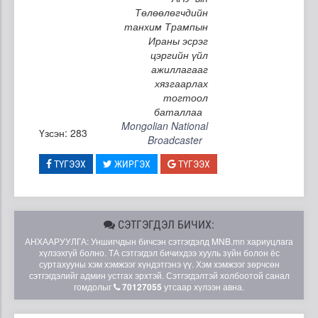
Төлөөлөгчдийн
танхим Трампын
Ираны эсрэг
цэргийн үйл
ажиллагааг
хязгаарлах
тогтоол
баталлаа
Mongolian National
Үзсэн: 283
Broadcaster
ТҮГЭЭХ
ЖИРГЭХ
ТҮГЭЭХ
СЭТГЭГДЭЛ БИЧИХ:
АНХААРУУЛГА: Уншигчдын бичсэн сэтгэгдэлд MNB.mn хариуцлага
хүлээхгүй болно. ТА сэтгэгдэл бичихдээ хууль зүйн болон ёс
суртахууны хэм хэмжээг хүндэтгэнэ үү. Хэм хэмжээг зөрчсөн
сэтгэгдэлийг админ устгах эрхтэй. Сэтгэгдэлтэй холбоотой санал
гомдолыг
70127055
утсаар хүлээн авна.