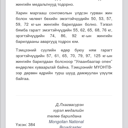
жингийн медальтнууд тодорно.
Харин маргааш сонгомолын үлдсэн гурван жин
болон чөлөөт бөхийн эмэгтэйчүүдийн 50, 53, 57,
59, 72 кг-ын жингийн барилдаан болно. Тэгвэл
бямба гарагт эмэгтэйчүүдийн 55, 62, 65, 68, 76 кг,
эрэгтэйчүүдийн 74, 86, 92 кг-ын жингийн
барилдааны аваргууд тодрох юм.
Тэмцээний сүүлийн өдөр буюу ням гарагт
эрэгтэйчүүдийн 57, 61, 65, 70, 79, 97, 125 кг-ын
жингийн барилдаан болсноор “Улаанбаатар опен”
өндөрлөх хуваарьтай байна. Тэмцээнийг МҮОНТВ-
ээр дөрвөн өдрийн турш шууд дамжуулан үзүүлж
байгаа.
Д.Лхагвасүрэн
хүрэл медалийн
төлөө барилдана
Mongolian National
Үзсэн: 384
Broadcaster