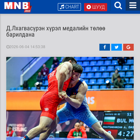
CHART
ШУУД
Д.Лхагвасүрэн хүрэл медалийн төлөө
барилдана
2026-06-04 14:53:38