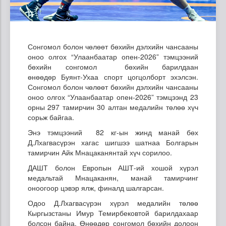
Сонгомол болон чөлөөт бөхийн дэлхийн чансааны
оноо олгох “Улаанбаатар опен-2026” тэмцээний
бөхийн сонгомол бөхийн барилдаан
өнөөдөр Буянт-Ухаа спорт цогцолборт эхэлсэн.
Сонгомол болон чөлөөт бөхийн дэлхийн чансааны
оноо олгох “Улаанбаатар опен-2026” тэмцээнд 23
орны 297 тамирчин 30 алтан медалийн төлөө хүч
сорьж байгаа.
Энэ тэмцээний 82 кг-ын жинд манай бөх
Д.Лхагвасүрэн хагас шигшээ шатнаа Болгарын
тамирчин Айк Мнацаканянтай хүч сорилоо.
ДАШТ болон Европын АШТ-ий хошой хүрэл
медальтай Мнацаканян, манай тамирчинг
оноогоор цэвэр ялж, финалд шалгарсан.
Одоо Д.Лхагвасүрэн хүрэл медалийн төлөө
Кыргызстаны Имур Темирбековтой барилдахаар
болсон байна. Өнөөдөр сонгомол бөхийн долоон