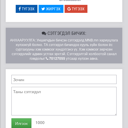
ТҮГЭЭХ
ЖИРГЭХ
ТҮГЭЭХ
СЭТГЭГДЭЛ БИЧИХ:
АНХААРУУЛГА: Уншигчдын бичсэн сэтгэгдэлд MNB.mn хариуцлага
хүлээхгүй болно. ТА сэтгэгдэл бичихдээ хууль зүйн болон ёс
суртахууны хэм хэмжээг хүндэтгэнэ үү. Хэм хэмжээг зөрчсөн
сэтгэгдэлийг админ устгах эрхтэй. Сэтгэгдэлтэй холбоотой санал
гомдолыг
70127055
утсаар хүлээн авна.
1000
Илгээх