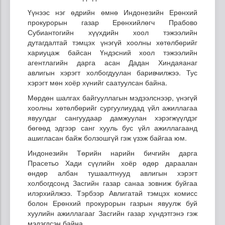
Үүнээс нэг өдрийн өмнө Индонезийн Ерөнхий
прокурорын газар Ерөнхийлөгч Прабово
Субиантогийн хүүхдийн хоол тэжээлийн
дутагдалтай тэмцэх үнэгүй хоолны хөтөлбөрийг
хариуцаж байсан Үндэсний хоол тэжээлийн
агентлагийн дарга асан Дадан Хиндаяанаг
авлигын хэрэгт холбогдуулан баривчилжээ. Тус
хэрэгт мөн хоёр хүнийг саатуулсан байна.
Мөрдөн шалгах байгууллагын мэдээлснээр, үнэгүй
хоолны хөтөлбөрийг сургуулиудад үйл ажиллагаа
явуулдаг сангуудаар дамжуулан хэрэгжүүлдэг
бөгөөд эдгээр санг хууль бус үйл ажиллагаанд
ашигласан байж болзошгүй гэж үзэж байгаа юм.
Индонезийн Төрийн нарийн бичгийн дарга
Прасетьо Хади сүүлийн хоёр өдөр дараалан
өндөр албан тушаалтнууд авлигын хэрэгт
холбогдсонд Засгийн газар санаа зовниж буйгаа
илэрхийлжээ. Тэрбээр Авлигатай тэмцэх комисс
болон Ерөнхий прокурорын газрын явуулж буй
хуулийн ажиллагааг Засгийн газар хүндэтгэнэ гэж
мэдэгдсэн байна.