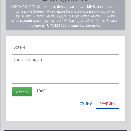
АНХААРУУЛГА: Уншигчдын бичсэн сэтгэгдэлд MNB.mn хариуцлага
хүлээхгүй болно. ТА сэтгэгдэл бичихдээ хууль зүйн болон ёс
суртахууны хэм хэмжээг хүндэтгэнэ үү. Хэм хэмжээг зөрчсөн
сэтгэгдэлийг админ устгах эрхтэй. Сэтгэгдэлтэй холбоотой санал
гомдолыг
70127055
утсаар хүлээн авна.
1000
Илгээх
ЭХНИЙ
СҮҮЛИЙН