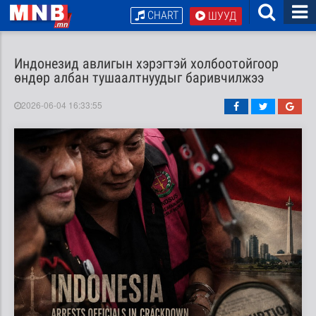
CHART
ШУУД
Индонезид авлигын хэрэгтэй холбоотойгоор
өндөр албан тушаалтнуудыг баривчилжээ
2026-06-04 16:33:55