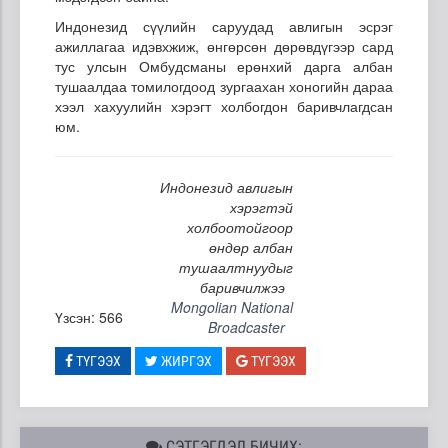
Индонезид сүүлийн саруудад авлигын эсрэг
ажиллагаа идэвхжиж, өнгөрсөн дөрөвдүгээр сард
тус улсын Омбудсманы ерөнхий дарга албан
тушаалдаа томилогдоод зургаахан хоногийн дараа
хээл хахуулийн хэрэгт холбогдон баривчлагдсан
юм.
Индонезид авлигын
хэрэгтэй
холбоотойгоор
өндөр албан
тушаалтнуудыг
баривчилжээ
Mongolian National
Үзсэн: 566
Broadcaster
ТҮГЭЭХ
ЖИРГЭХ
ТҮГЭЭХ
СЭТГЭГДЭЛ БИЧИХ: