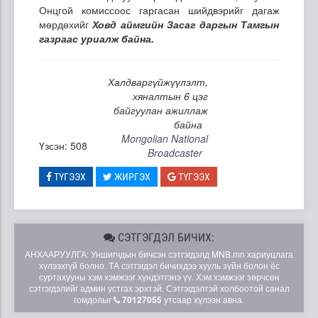
Онцгой комиссоос гаргасан шийдвэрийг дагаж
мөрдөхийг
Ховд аймгийн Засаг даргын Тамгын
газраас уриалж байна.
Халдваргүйжүүлэлт,
хяналтын 6 цэг
байгуулан ажиллаж
байна
Mongolian National
Үзсэн: 508
Broadcaster
ТҮГЭЭХ
ЖИРГЭХ
ТҮГЭЭХ
СЭТГЭГДЭЛ БИЧИХ:
АНХААРУУЛГА: Уншигчдын бичсэн сэтгэгдэлд MNB.mn хариуцлага
хүлээхгүй болно. ТА сэтгэгдэл бичихдээ хууль зүйн болон ёс
суртахууны хэм хэмжээг хүндэтгэнэ үү. Хэм хэмжээг зөрчсөн
сэтгэгдэлийг админ устгах эрхтэй. Сэтгэгдэлтэй холбоотой санал
гомдолыг
70127055
утсаар хүлээн авна.