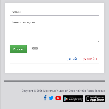
1000
Илгээх
ЭХНИЙ
СҮҮЛИЙН
Copyright © 2026 Монголын Үндэсний Олон Нийтийн Радио Телевиз.