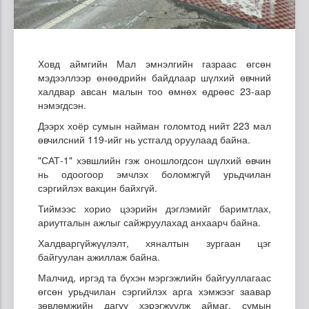
Ховд аймгийн Мал эмнэлгийн газраас өгсөн
мэдээллээр өнөөдрийн байдлаар шүлхий өвчний
халдвар авсан малын тоо өмнөх өдрөөс 23-аар
нэмэгдсэн.
Дээрх хоёр сумын найман голомтод нийт 223 мал
өвчилсний 119-ийг нь устгалд оруулаад байна.
"САТ-1" хэвшлийн гэж оношлогдсон шүлхий өвчин
нь одоогоор эмчлэх боломжгүй урьдчилан
сэргийлэх вакцин байхгүй.
Тиймээс хорио цээрийн дэглэмийг баримтлах,
ариутгалын ажлыг сайжруулахад анхаарч байна.
Халдваргүйжүүлэлт, хяналтын зургаан цэг
байгуулан ажиллаж байна.
Малчид, иргэд та бүхэн мэргэжлийн байгууллагаас
өгсөн урьдчилан сэргийлэх арга хэмжээг заавар
зөвлөмжийн дагуу хэрэгжүүлж аймаг, сумын