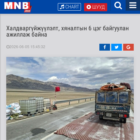
CHART
ШУУД
Халдваргүйжүүлэлт, хяналтын 6 цэг байгуулан
ажиллаж байна
2026-06-05 15:45:32