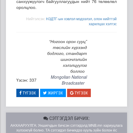
санхүүжүүлэгч байгууллагуудын нийт 76 төлөөлөл
оролцлоо.
Нийтэлсэн:
НЗДТГ-ын хэвлэл мэдээлэл, олон нийттэй
харилцах хэлтэс
“Ногоон орон сууц”
төслийн хүрээнд
бодлого, стандарт
шинэчлэлийн
хэлэлцүүлэг
боллоо
Mongolian National
Үзсэн: 337
Broadcaster
ТҮГЭЭХ
ЖИРГЭХ
ТҮГЭЭХ
СЭТГЭГДЭЛ БИЧИХ:
АНХААРУУЛГА: Уншигчдын бичсэн сэтгэгдэлд MNB.mn хариуцлага
хүлээхгүй болно. ТА сэтгэгдэл бичихдээ хууль зүйн болон ёс