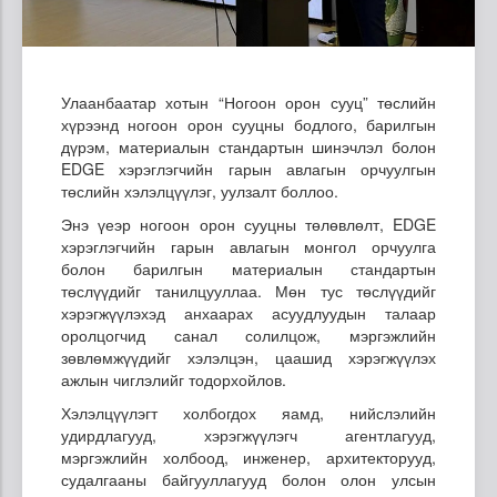
Улаанбаатар хотын “Ногоон орон сууц” төслийн
хүрээнд ногоон орон сууцны бодлого, барилгын
дүрэм, материалын стандартын шинэчлэл болон
EDGE хэрэглэгчийн гарын авлагын орчуулгын
төслийн хэлэлцүүлэг, уулзалт боллоо.
Энэ үеэр ногоон орон сууцны төлөвлөлт, EDGE
хэрэглэгчийн гарын авлагын монгол орчуулга
болон барилгын материалын стандартын
төслүүдийг танилцууллаа. Мөн тус төслүүдийг
хэрэгжүүлэхэд анхаарах асуудлуудын талаар
оролцогчид санал солилцож, мэргэжлийн
зөвлөмжүүдийг хэлэлцэн, цаашид хэрэгжүүлэх
ажлын чиглэлийг тодорхойлов.
Хэлэлцүүлэгт холбогдох яамд, нийслэлийн
удирдлагууд, хэрэгжүүлэгч агентлагууд,
мэргэжлийн холбоод, инженер, архитекторууд,
судалгааны байгууллагууд болон олон улсын