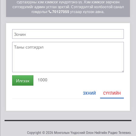
суртахууны хэм хэмжээг хүндэтгэнэ үү. Хэм хэмжээг зөрчсөн
сэтгэгдэлийг админ устгах эрхтэй. Сэтгэгдэлтэй холбоотой санал
гомдолыг
70127055
утсаар хүлээн авна.
1000
Илгээх
ЭХНИЙ
СҮҮЛИЙН
Copyright © 2026 Монголын Үндэсний Олон Нийтийн Радио Телевиз.