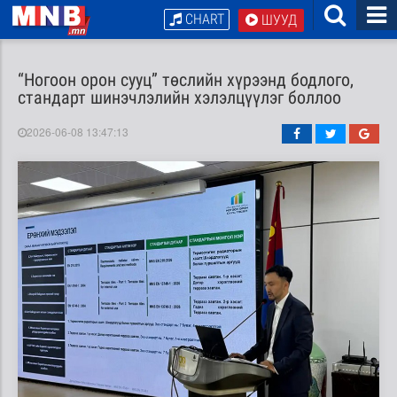
CHART
ШУУД
“Ногоон орон сууц” төслийн хүрээнд бодлого,
стандарт шинэчлэлийн хэлэлцүүлэг боллоо
2026-06-08 13:47:13