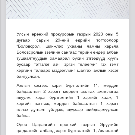
Улсын ерөнхий прокурорын газрын 2023 оны 5
дугаар сарын 29-ний өдрийн тогтоолоор
“Боловсрол, шинжлэх ухааны яамны харьяа
Боловсролын зээлийн сангаас төрийн өндөр албан
тушаалтнуудын хамаарал бүхий этгээдүүд хууль
бусаар тэтгэлэг авч, эргэн төлөөгүй” гэх гэмт
хэргийн талаарх мэдээллийг шалгах ажлын хэсэг
байгуулсан.
Ажлын хэсгээс хэрэг бүртгэлтийн 11, мөрдөн
байцаалтын 2 хэрэгт мөрдөн шалгах ажиллагаа
явуулж, хэрэг бүртгэлтийн 1 хэргийг хааж, 1
хэргийг нэгтгэж, мөрдөн байцаалтын 1 хэрэгт
яллах дүгнэлт үйлдэж, шүүхээр шийдвэрлүүлсэн
байна.
Одоо Цагдаагийн ерөнхий газрын Эрүүгийн
цагдаагийн албанд хэрэг бүртгэлтийн 1, Авлигатай