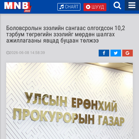
CHART
ШУУД
Боловсролын зээлийн сангаас олгогдсон 10,2
тэрбум төгрөгийн зээлийг мөрдөн шалгах
ажиллагааны явцад буцаан төлжээ
2026-06-08 14:58:39