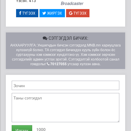
Үзсэн: 413
Broadcaster
ТҮГЭЭХ
ЖИРГЭХ
ТҮГЭЭХ
СЭТГЭГДЭЛ БИЧИХ:
АНХААРУУЛГА: Уншигчдын бичсэн сэтгэгдэлд MNB.mn хариуцлага
хүлээхгүй болно. ТА сэтгэгдэл бичихдээ хууль зүйн болон ёс
суртахууны хэм хэмжээг хүндэтгэнэ үү. Хэм хэмжээг зөрчсөн
сэтгэгдэлийг админ устгах эрхтэй. Сэтгэгдэлтэй холбоотой санал
гомдолыг
70127055
утсаар хүлээн авна.
1000
Илгээх