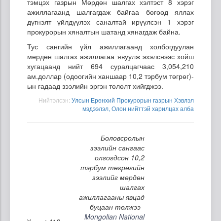
тэмцэх газрын Мөрдөн шалгах хэлтэст 8 хэрэг
ажиллагаанд шалгагдаж байгаа бөгөөд яллах
дүгнэлт үйлдүүлэх саналтай ирүүлсэн 1 хэрэг
прокурорын хяналтын шатанд хянагдаж байна.
Тус сангийн үйл ажиллагаанд холбогдуулан
мөрдөн шалгах ажиллагаа явуулж эхэлснээс хойш
хугацаанд нийт 694 суралцагчаас 3,054,210
ам.доллар (одоогийн ханшаар 10,2 тэрбум төгрөг)-
ын гадаад зээлийн эргэн төлөлт хийгджээ.
Нийтэлсэн:
Улсын Ерөнхий Прокурорын газрын Хэвлэл
мэдээлэл, Олон нийттэй харилцах алба
Боловсролын
зээлийн сангаас
олгогдсон 10,2
тэрбум төгрөгийн
зээлийг мөрдөн
шалгах
ажиллагааны явцад
буцаан төлжээ
Mongolian National